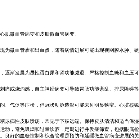
心肌微血管病变和皮肤微血管病变。
现为微血管瘤和出血点，随着病情进展可能出现视网膜水肿、硬
，逐渐发展为显性蛋白尿和肾功能减退。严格控制血糖和血压可
刺痛或烧灼感，自主神经病变可导致胃肠功能紊乱、排尿障碍等
闷、气促等症状，但冠状动脉造影可能未见明显狭窄。心脏核磁
糖尿病性皮肤溃疡，常见于下肢远端。保持皮肤清洁和适当保湿
运动，避免吸烟和过量饮酒，定期进行并发症筛查，包括眼底检
。良好的血糖控制和综合管理是预防和延缓微血管病变进展的关