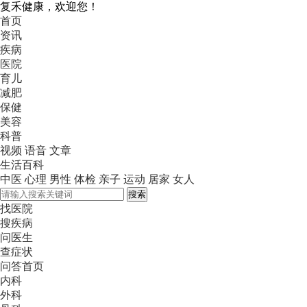
复禾健康，欢迎您！
首页
资讯
疾病
医院
育儿
减肥
保健
美容
科普
视频
语音
文章
生活百科
中医
心理
男性
体检
亲子
运动
居家
女人
搜索
找医院
搜疾病
问医生
查症状
问答首页
内科
外科