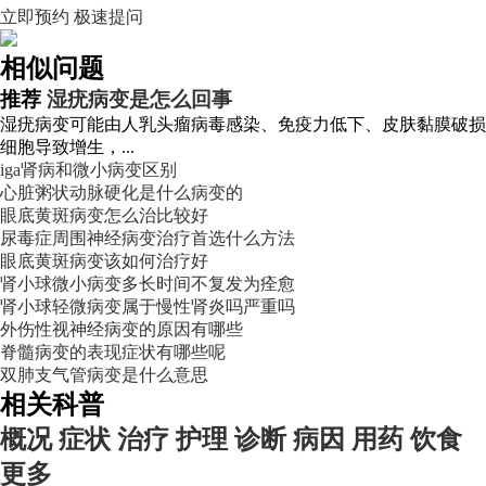
立即预约
极速提问
相似问题
推荐
湿疣病变是怎么回事
湿疣病变可能由人乳头瘤病毒感染、免疫力低下、皮肤黏膜破损
细胞导致增生，...
iga肾病和微小病变区别
心脏粥状动脉硬化是什么病变的
眼底黄斑病变怎么治比较好
尿毒症周围神经病变治疗首选什么方法
眼底黄斑病变该如何治疗好
肾小球微小病变多长时间不复发为痊愈
肾小球轻微病变属于慢性肾炎吗严重吗
外伤性视神经病变的原因有哪些
脊髓病变的表现症状有哪些呢
双肺支气管病变是什么意思
相关科普
概况
症状
治疗
护理
诊断
病因
用药
饮食
更多