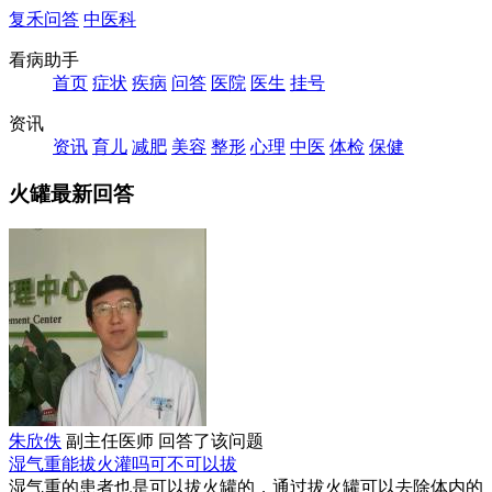
复禾问答
中医科
看病助手
首页
症状
疾病
问答
医院
医生
挂号
资讯
资讯
育儿
减肥
美容
整形
心理
中医
体检
保健
火罐最新回答
朱欣佚
副主任医师
回答了该问题
湿气重能拔火灌吗可不可以拔
湿气重的患者也是可以拔火罐的，通过拔火罐可以去除体内的