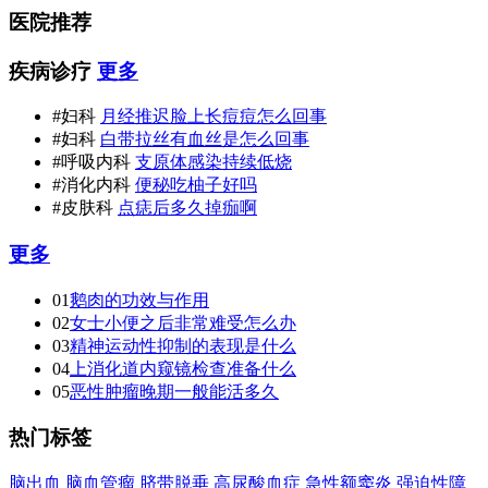
医院推荐
疾病诊疗
更多
#妇科
月经推迟脸上长痘痘怎么回事
#妇科
白带拉丝有血丝是怎么回事
#呼吸内科
支原体感染持续低烧
#消化内科
便秘吃柚子好吗
#皮肤科
点痣后多久掉痂啊
更多
01
鹅肉的功效与作用
02
女士小便之后非常难受怎么办
03
精神运动性抑制的表现是什么
04
上消化道内窥镜检查准备什么
05
恶性肿瘤晚期一般能活多久
热门标签
脑出血
脑血管瘤
脐带脱垂
高尿酸血症
急性额窦炎
强迫性障