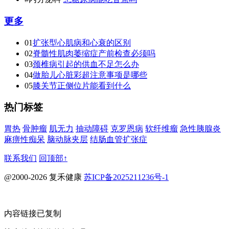
更多
01
扩张型心肌病和心衰的区别
02
脊髓性肌肉萎缩症产前检查必须吗
03
颈椎病引起的供血不足怎么办
04
做胎儿心脏彩超注意事项是哪些
05
膝关节正侧位片能看到什么
热门标签
胃热
骨肿瘤
肌无力
抽动障碍
克罗恩病
软纤维瘤
急性胰腺炎
麻痹性痴呆
脑动脉夹层
结肠血管扩张症
联系我们
回顶部↑
@2000-2026 复禾健康
苏ICP备2025211236号-1
内容链接已复制