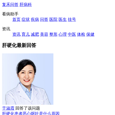
复禾问答
肝病科
看病助手
首页
症状
疾病
问答
医院
医生
挂号
资讯
资讯
育儿
减肥
美容
整形
心理
中医
体检
保健
肝硬化最新回答
于淑霞
回答了该问题
肝硬化患者恶心呕吐是什么原因