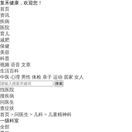
复禾健康，欢迎您！
首页
资讯
疾病
医院
育儿
减肥
保健
美容
科普
视频
语音
文章
生活百科
中医
心理
男性
体检
亲子
运动
居家
女人
搜索
找医院
搜疾病
问医生
查症状
首页
>
问医生
>
儿科
>
儿童精神科
一级科室
全部