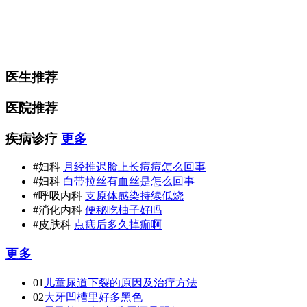
医生推荐
医院推荐
疾病诊疗
更多
#妇科
月经推迟脸上长痘痘怎么回事
#妇科
白带拉丝有血丝是怎么回事
#呼吸内科
支原体感染持续低烧
#消化内科
便秘吃柚子好吗
#皮肤科
点痣后多久掉痂啊
更多
01
儿童尿道下裂的原因及治疗方法
02
大牙凹槽里好多黑色