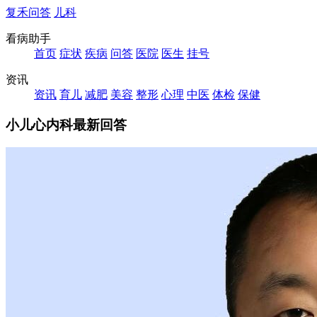
复禾问答
儿科
看病助手
首页
症状
疾病
问答
医院
医生
挂号
资讯
资讯
育儿
减肥
美容
整形
心理
中医
体检
保健
小儿心内科最新回答