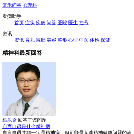
复禾问答
心理科
看病助手
首页
症状
疾病
问答
医院
医生
挂号
资讯
资讯
育儿
减肥
美容
整形
心理
中医
体检
保健
精神科最新回答
杨乐金
回答了该问题
自言自语是什么精神病
自言自语并非一定是精神病，但可能是某些精神健康问题的表