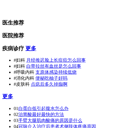
医生推荐
医院推荐
疾病诊疗
更多
#妇科
月经推迟脸上长痘痘怎么回事
#妇科
白带拉丝有血丝是怎么回事
#呼吸内科
支原体感染持续低烧
#消化内科
便秘吃柚子好吗
#皮肤科
点痣后多久掉痂啊
更多
01
白蛋白低引起腹水怎么办
02
治胃酸最好最快的方法
03
手臂大腿肌肉酸痛的原因是什么
04
冠脉介入治疗后患者术侧肢体疼痛原因