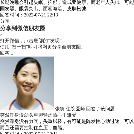
长期晚睡会引起失眠、抑郁，造成亚健康。而老年人失眠，可能
圈发黑、眼袋突出、面容晦暗、皮肤松弛...
回答时间：2022-07-21 22:13
分享
分享到微信朋友圈
×
打开微信，点击底部的“发现”，
使用“扫一扫”即可将网页分享至朋友圈。
回答 1
张笑
住院医师
回答了该问题
突然浑身没劲头重脚轻虚热心里难受
突然浑身没有力气，头重脚轻，有可能是阵发性心动过速，可以
而且还需要控制住血压，血脂。
回答时间：2022-07-21 22:11