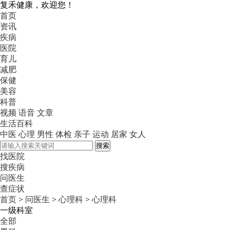
复禾健康，欢迎您！
首页
资讯
疾病
医院
育儿
减肥
保健
美容
科普
视频
语音
文章
生活百科
中医
心理
男性
体检
亲子
运动
居家
女人
搜索
找医院
搜疾病
问医生
查症状
首页
>
问医生
>
心理科
>
心理科
一级科室
全部