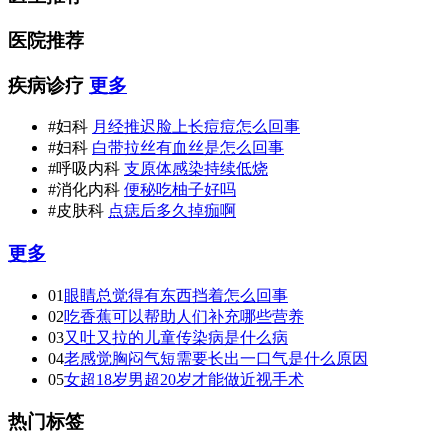
医院推荐
疾病诊疗
更多
#妇科
月经推迟脸上长痘痘怎么回事
#妇科
白带拉丝有血丝是怎么回事
#呼吸内科
支原体感染持续低烧
#消化内科
便秘吃柚子好吗
#皮肤科
点痣后多久掉痂啊
更多
01
眼睛总觉得有东西挡着怎么回事
02
吃香蕉可以帮助人们补充哪些营养
03
又吐又拉的儿童传染病是什么病
04
老感觉胸闷气短需要长出一口气是什么原因
05
女超18岁男超20岁才能做近视手术
热门标签