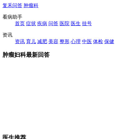
复禾问答
肿瘤科
看病助手
首页
症状
疾病
问答
医院
医生
挂号
资讯
资讯
育儿
减肥
美容
整形
心理
中医
体检
保健
肿瘤妇科最新回答
医生推荐