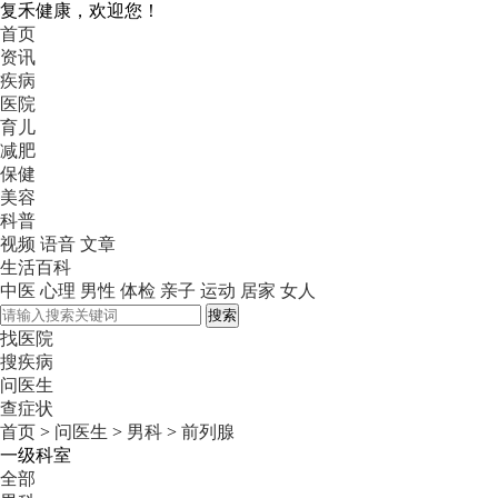
复禾健康，欢迎您！
首页
资讯
疾病
医院
育儿
减肥
保健
美容
科普
视频
语音
文章
生活百科
中医
心理
男性
体检
亲子
运动
居家
女人
搜索
找医院
搜疾病
问医生
查症状
首页
>
问医生
>
男科
>
前列腺
一级科室
全部