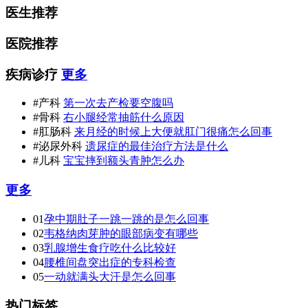
医生推荐
医院推荐
疾病诊疗
更多
#产科
第一次去产检要空腹吗
#骨科
右小腿经常抽筋什么原因
#肛肠科
来月经的时候上大便就肛门很痛怎么回事
#泌尿外科
遗尿症的最佳治疗方法是什么
#儿科
宝宝摔到额头青肿怎么办
更多
01
孕中期肚子一跳一跳的是怎么回事
02
韦格纳肉芽肿的眼部病变有哪些
03
乳腺增生食疗吃什么比较好
04
腰椎间盘突出症的专科检查
05
一动就满头大汗是怎么回事
热门标签