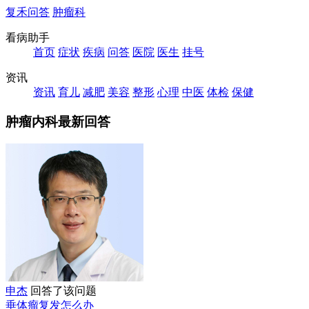
复禾问答
肿瘤科
看病助手
首页
症状
疾病
问答
医院
医生
挂号
资讯
资讯
育儿
减肥
美容
整形
心理
中医
体检
保健
肿瘤内科最新回答
申杰
回答了该问题
垂体瘤复发怎么办