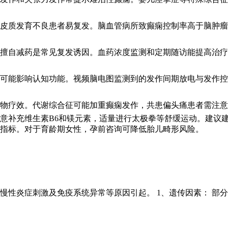
皮质发育不良患者易复发。脑血管病所致癫痫控制率高于脑肿瘤
擅自减药是常见复发诱因。血药浓度监测和定期随访能提高治疗
可能影响认知功能。视频脑电图监测到的发作间期放电与发作控
物疗效。代谢综合征可能加重癫痫发作，共患偏头痛患者需注意
意补充维生素B6和镁元素，适量进行太极拳等舒缓运动。建议
指标。对于育龄期女性，孕前咨询可降低胎儿畸形风险。
性炎症刺激及免疫系统异常等原因引起。 1、遗传因素： 部分