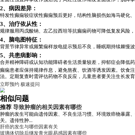
2、病因差异：
特发性癫痫较症状性癫痫预后更好，结构性脑损伤如海马硬化、
3、治疗依从性：
规律服用丙戊酸钠、左乙拉西坦等抗癫痫药物可降低复发风险，
4、脑电图特征：
背景节律异常或频繁痫样放电提示预后不良，睡眠期持续棘慢波
5、共患病影响：
合并精神障碍或认知功能障碍者生活质量较差，抑郁症会降低药
癫痫患者应保持规律作息，避免熬夜、饮酒等诱发因素。饮食注
法。定期复查时需评估药物不良反应，儿童患者要关注生长发育
立即预约
极速提问
相似问题
推荐
导致肿瘤的相关因素有哪些
肿瘤的发生可能由遗传因素、不良生活习惯、环境致癌物暴露、慢
关。遗传性肿...
肝癌的发生与哪些因素有关
玻璃体切除后继发青光眼易感因素有哪些