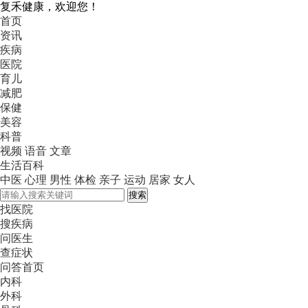
复禾健康，欢迎您！
首页
资讯
疾病
医院
育儿
减肥
保健
美容
科普
视频
语音
文章
生活百科
中医
心理
男性
体检
亲子
运动
居家
女人
搜索
找医院
搜疾病
问医生
查症状
问答首页
内科
外科