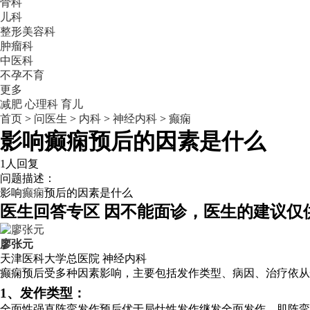
骨科
儿科
整形美容科
肿瘤科
中医科
不孕不育
更多
减肥
心理科
育儿
首页
>
问医生
>
内科
>
神经内科
>
癫痫
影响癫痫预后的因素是什么
1人回复
问题描述：
影响
癫痫
预后的因素是什么
医生回答专区
因不能面诊，医生的建议仅
廖张元
天津医科大学总医院
神经内科
癫痫预后受多种因素影响，主要包括发作类型、病因、治疗依从
1、发作类型：
全面性强直阵挛发作预后优于局灶性发作继发全面发作，肌阵挛