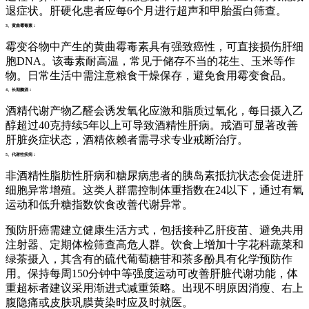
退症状。肝硬化患者应每6个月进行超声和甲胎蛋白筛查。
3、黄曲霉毒素：
霉变谷物中产生的黄曲霉毒素具有强致癌性，可直接损伤肝细
胞DNA。该毒素耐高温，常见于储存不当的花生、玉米等作
物。日常生活中需注意粮食干燥保存，避免食用霉变食品。
4、长期酗酒：
酒精代谢产物乙醛会诱发氧化应激和脂质过氧化，每日摄入乙
醇超过40克持续5年以上可导致酒精性肝病。戒酒可显著改善
肝脏炎症状态，酒精依赖者需寻求专业戒断治疗。
5、代谢性疾病：
非酒精性脂肪性肝病和糖尿病患者的胰岛素抵抗状态会促进肝
细胞异常增殖。这类人群需控制体重指数在24以下，通过有氧
运动和低升糖指数饮食改善代谢异常。
预防肝癌需建立健康生活方式，包括接种乙肝疫苗、避免共用
注射器、定期体检筛查高危人群。饮食上增加十字花科蔬菜和
绿茶摄入，其含有的硫代葡萄糖苷和茶多酚具有化学预防作
用。保持每周150分钟中等强度运动可改善肝脏代谢功能，体
重超标者建议采用渐进式减重策略。出现不明原因消瘦、右上
腹隐痛或皮肤巩膜黄染时应及时就医。