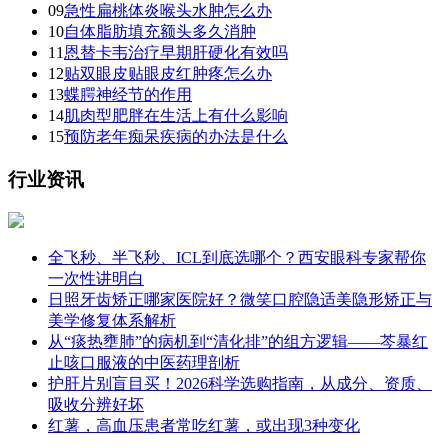
09
急性扁桃体炎喉头水肿怎么办
10
自体脂肪填充额头多久消肿
11
恩替卡韦治疗早期肝硬化有效吗
12
贴双眼皮贴眼皮红肿疼怎么办
13
蝶腭神经节的作用
14
肌肉型肥胖在生活上有什么影响
15
预防老年痴呆疾病的办法是什么
行业资讯
全飞秒、半飞秒、ICL到底选哪个？西安眼科专家帮你
一次性讲明白
日照牙齿矫正哪家医院好？微笑口腔隐适美隐形矫正与
美学修复体系解析
从“痰热壅肺”的病机到“清化排”的组方逻辑——芩暴红
止咳口服液的中医药理剖析
护肝片别盲目买！2026科学选购指南，从成分、资质、
吸收分辨好坏
红薯，高血压患者常吃红薯，或出现3种变化