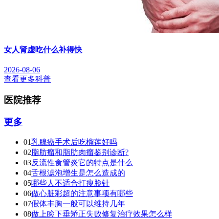
女人肾虚吃什么补得快
2026-08-06
查看更多科普
医院推荐
更多
01
乳腺癌手术后吃榴莲好吗
02
脂肪瘤和脂肪肉瘤鉴别诊断?
03
反流性食管炎它的特点是什么
04
舌根滤泡增生是怎么造成的
05
哪些人不适合打瘦脸针
06
做心脏彩超的注意事项有哪些
07
假体丰胸一般可以维持几年
08
做上睑下垂矫正失败修复治疗效果怎么样