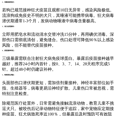
2、动物免疫状态：
若狗已规范接种狂犬疫苗且观察10日无异常，感染风险极低。
流浪狗或免疫史不明的犬只，其唾液可能携带病毒。狂犬病毒
潜伏期通常1-3个月，发病动物唾液中病毒含量极高。
3、伤口处理原则：
立即用肥皂水和流动清水交替冲洗15分钟，再用碘伏消毒。深
部伤口需彻底清创，避免缝合。伤口处理可降低90％以上感染
风险，但不能替代疫苗接种。
4、疫苗接种时机：
三级暴露需联合注射狂犬病免疫球蛋白。暴露后疫苗接种越早
越好，推荐24小时内首针，按0、3、7、14、28天程序完成5
针。超过48小时仍建议补种。
5、特殊部位风险：
头面部伤口潜伏期更短，需加倍剂量接种。神经丰富部位如手
指、生殖器等，病毒更易沿神经扩散。儿童伤口常被忽视，需
特别注意检查。
除规范医疗处置外，日常需避免接触流浪动物，教育儿童不挑
逗犬只。被咬伤后记录动物特征便于追踪，家中宠物应定期接
种疫苗。狂犬病致死率近100％，但暴露后及时预防可有效阻