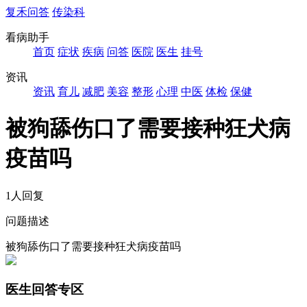
复禾问答
传染科
看病助手
首页
症状
疾病
问答
医院
医生
挂号
资讯
资讯
育儿
减肥
美容
整形
心理
中医
体检
保健
被狗舔伤口了需要接种狂犬病
疫苗吗
1人回复
问题描述
被狗舔伤口了需要接种狂犬病疫苗吗
医生回答专区