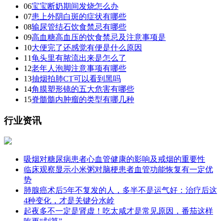
06
宝宝断奶期间发烧怎么办
07
患上外阴白斑的症状有哪些
08
输尿管结石饮食禁忌有哪些
09
高血糖高血压的饮食禁忌及注意事项是
10
大便完了还感觉有便是什么原因
11
龟头里有脓流出来是怎么了
12
老年人泡脚注意事项有哪些
13
抽烟拍肺CT可以看到黑吗
14
角膜塑形镜的五大危害有哪些
15
脊髓髓内肿瘤的类型有哪几种
行业资讯
吸烟对糖尿病患者心血管健康的影响及戒烟的重要性
临床观察显示小米粥对脑梗患者血管功能恢复有一定优
势
肺腺癌术后5年不复发的人，多半不是运气好：治疗后这
4种变化，才是关键分水岭
起夜多不一定是肾虚！吃太咸才是常见原因，番茄这样