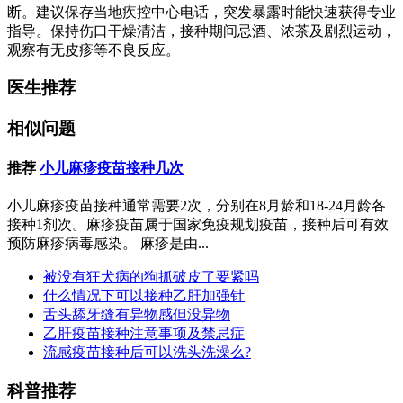
断。建议保存当地疾控中心电话，突发暴露时能快速获得专业
指导。保持伤口干燥清洁，接种期间忌酒、浓茶及剧烈运动，
观察有无皮疹等不良反应。
医生推荐
相似问题
推荐
小儿麻疹疫苗接种几次
小儿麻疹疫苗接种通常需要2次，分别在8月龄和18-24月龄各
接种1剂次。麻疹疫苗属于国家免疫规划疫苗，接种后可有效
预防麻疹病毒感染。 麻疹是由...
被没有狂犬病的狗抓破皮了要紧吗
什么情况下可以接种乙肝加强针
舌头舔牙缝有异物感但没异物
乙肝疫苗接种注意事项及禁忌症
流感疫苗接种后可以洗头洗澡么?
科普推荐