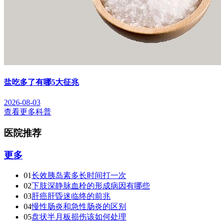
盐吃多了有哪5大征兆
2026-08-03
查看更多科普
医院推荐
更多
01
长效胰岛素多长时间打一次
02
下肢深静脉血栓的形成病因有哪些
03
肝癌肝昏迷临终的前兆
04
慢性肠炎和急性肠炎的区别
05
盘状半月板损伤该如何处理