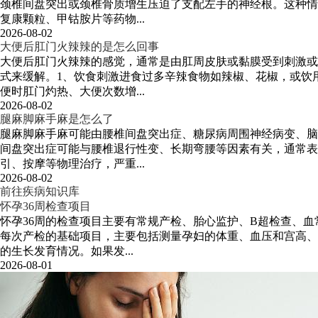
颈椎间盘突出或颈椎骨质增生压迫了支配左手的神经根。这种情
复康颗粒、甲钴胺片等药物...
2026-08-02
大便后肛门火辣辣的是怎么回事
大便后肛门火辣辣的感觉，通常是由肛周皮肤或黏膜受到刺激或
式来缓解。1、饮食刺激进食过多辛辣食物如辣椒、花椒，或饮
便时肛门灼热、大便次数增...
2026-08-02
腿麻脚麻手麻是怎么了
腿麻脚麻手麻可能由腰椎间盘突出症、糖尿病周围神经病变、脑
间盘突出症可能与腰椎退行性变、长期弯腰等因素有关，通常表
引、按摩等物理治疗，严重...
2026-08-02
前往疾病知识库
怀孕36周检查项目
怀孕36周的检查项目主要有常规产检、胎心监护、B超检查、
每次产检的基础项目，主要包括测量孕妇的体重、血压和宫高、
的生长发育情况。如果发...
2026-08-01