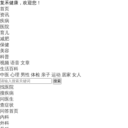
复禾健康，欢迎您！
首页
资讯
疾病
医院
育儿
减肥
保健
美容
科普
视频
语音
文章
生活百科
中医
心理
男性
体检
亲子
运动
居家
女人
搜索
找医院
搜疾病
问医生
查症状
问答首页
内科
外科