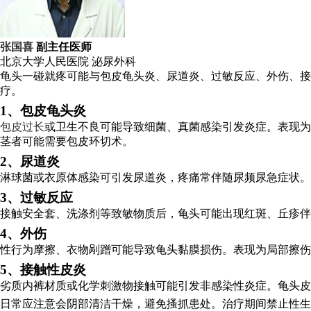
张国喜
副主任医师
北京大学人民医院
泌尿外科
龟头一碰就疼可能与包皮龟头炎、尿道炎、过敏反应、外伤、
疗。
1、包皮龟头炎
包皮过长
或卫生不良可能导致细菌、真菌感染引发炎症。表现为
茎者可能需要包皮环切术。
2、尿道炎
淋球菌或衣原体感染可引发尿道炎，疼痛常伴随尿频尿急症状。
3、过敏反应
接触安全套、洗涤剂等致敏物质后，龟头可能出现红斑、丘疹伴
4、外伤
性行为摩擦、衣物剐蹭可能导致龟头黏膜损伤。表现为局部擦伤
5、接触性皮炎
劣质内裤材质或化学刺激物接触可能引发非感染性炎症。龟头皮
日常应注意会阴部清洁干燥，避免搔抓患处。治疗期间禁止性生