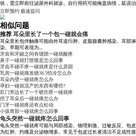
状，需立即前往泌尿外科就诊。自行用药可能掩盖病情，延误治
立即预约
极速提问
相似问题
推荐
耳朵里长了一个包一碰就会痛
耳朵里长包伴触痛可能由外耳道疖肿、皮脂腺囊肿感染、耳部淋
染。早期可表现为...
牙齿和牙龈之间有缝隙一碰就酸疼
鼻子一碰就打喷嚏是怎么回事
牙齿不碰不疼一碰就疼是什么原因
乳房一碰就痛发烧38.5怕冷怎么办
耳朵内壁一碰就疼怎么办
孕妇一碰就流产的东西有哪些?
肛门旁边长了一个硬疙瘩一碰就疼
挖了耳朵后一碰就痛怎么办
门牙一碰就疼还有点松动
小孩胃部一碰就疼怎么回事
龟头突然一碰就疼怎么回事
龟头突然一碰就疼可能与局部感染、物理刺激、过敏反应、包皮
为红肿、灼痛及分泌物增多。常见于包皮过长者清洁不足或性接