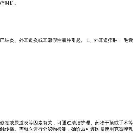
疗时机。
巴结炎、外耳道炎或耳廓假性囊肿引起。 1、外耳道疖肿： 毛
嵌顿或尿道炎等因素有关，可通过清洁护理、药物干预或手术等
触传播。需就医进行分泌物检测，确诊后可遵医嘱使用克霉唑乳