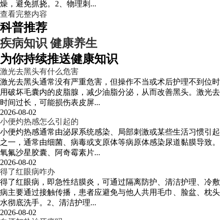
燥，避免抓挠。2、物理刺...
查看完整内容
科普推荐
疾病知识
健康养生
为你持续推送健康知识
激光去黑头有什么危害
激光去黑头通常没有严重危害，但操作不当或术后护理不到位时
用破坏毛囊内的皮脂腺，减少油脂分泌，从而改善黑头。激光去
时间过长，可能损伤表皮屏...
2026-08-02
小便灼热感怎么引起的
小便灼热感通常由泌尿系统感染、局部刺激或某些生活习惯引起
之一，通常由细菌、病毒或支原体等病原体感染尿道黏膜导致。
氧氟沙星胶囊、阿奇霉素片...
2026-08-02
得了红眼病咋办
得了红眼病，即急性结膜炎，可通过隔离防护、清洁护理、冷敷
病主要通过接触传播，患者应避免与他人共用毛巾、脸盆、枕头
水彻底洗手。2、清洁护理...
2026-08-02