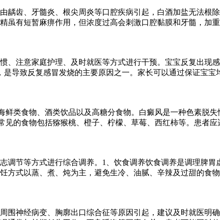
多由龋齿、牙髓炎、根尖周炎等口腔疾病引起，白酒加盐无法根
精虽有短暂麻痹作用，但浓度过高会刺激口腔黏膜和牙髓，加重
惯、注意家庭护理、及时就医等方式进行干预。宝宝反复出现感
，是导致反复感冒发烧的主要原因之一。家长可以通过保证宝宝
海鲜类食物、酒类饮品以及高糖分食物。白癜风是一种色素脱失
常见的食物包括猕猴桃、橙子、柠檬、草莓、西红柿等。患者应
志调节等方式进行综合调养。1、饮食调养饮食调养是调理脾胃
饪方式以蒸、煮、炖为主，避免生冷、油腻、辛辣及过甜的食物
周围神经病变、胸廓出口综合征等原因引起，建议及时就医明确