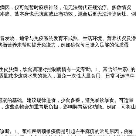
除病因，仅可能暂时麻痹神经，但无法替代正规治疗。多数情况
疼痛。盐本身也无抗菌或止痛功效，混合后更无法清除病灶。例
冒发烧，通常与免疫系统发育不成熟、生活环境、营养状况及潜
均衡营养来帮助提升免疫力，例如确保每日摄入足够的优质蛋
性皮肤病，饮食调理对控制病情有一定帮助。1、富含维生素C的
适量减少这类水果的摄入，避免一次性大量食用。日常可选择苹
虚弱的基础。建议规律进食，少食多餐，避免暴饮暴食。可适量
，这些食物会加重胃肠负担，影响脾胃运化功能。例如，可将山
诊断。1、颈椎疾病颈椎疾病是引起左手麻痹的常见原因，例如