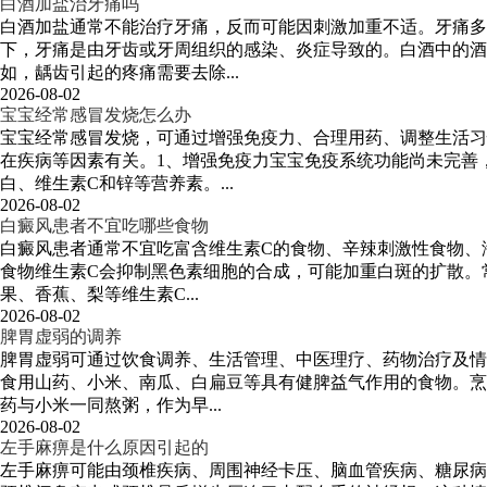
白酒加盐治牙痛吗
白酒加盐通常不能治疗牙痛，反而可能因刺激加重不适。牙痛
下，牙痛是由牙齿或牙周组织的感染、炎症导致的。白酒中的酒
如，龋齿引起的疼痛需要去除...
2026-08-02
宝宝经常感冒发烧怎么办
宝宝经常感冒发烧，可通过增强免疫力、合理用药、调整生活习
在疾病等因素有关。1、增强免疫力宝宝免疫系统功能尚未完善
白、维生素C和锌等营养素。...
2026-08-02
白癜风患者不宜吃哪些食物
白癜风患者通常不宜吃富含维生素C的食物、辛辣刺激性食物、
食物维生素C会抑制黑色素细胞的合成，可能加重白斑的扩散。
果、香蕉、梨等维生素C...
2026-08-02
脾胃虚弱的调养
脾胃虚弱可通过饮食调养、生活管理、中医理疗、药物治疗及情
食用山药、小米、南瓜、白扁豆等具有健脾益气作用的食物。烹
药与小米一同熬粥，作为早...
2026-08-02
左手麻痹是什么原因引起的
左手麻痹可能由颈椎疾病、周围神经卡压、脑血管疾病、糖尿病