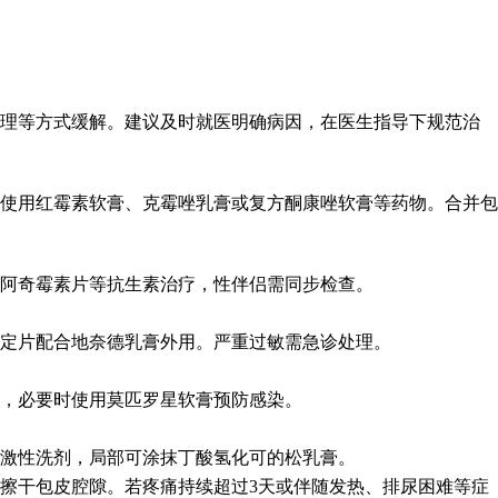
护理等方式缓解。建议及时就医明确病因，在医生指导下规范治
使用红霉素软膏、克霉唑乳膏或复方酮康唑软膏等药物。合并包
阿奇霉素片等抗生素治疗，性伴侣需同步检查。
定片配合地奈德乳膏外用。严重过敏需急诊处理。
，必要时使用莫匹罗星软膏预防感染。
激性洗剂，局部可涂抹丁酸氢化可的松乳膏。
擦干包皮腔隙。若疼痛持续超过3天或伴随发热、排尿困难等症