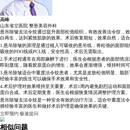
高峰
山东省立医院
整形美容外科
悬吊除皱去法令纹通过提升面部松弛组织，有效改善法令纹，效
白再生，达到紧致肌肤的效果。术后恢复期短，效果自然，适合
1.悬吊除皱的原理是通过植入可吸收的悬吊线，将松弛的面部
吸收的PDO线或PCL线，安全性高，术后无需取出。
2.手术过程通常在局部麻醉下进行，医生会根据患者的面部情况
即刻显现，随着胶原蛋白的增生，效果会逐渐增强，维持时间可达
3.悬吊除皱适合中重度法令纹患者，尤其是皮肤松弛明显、脂
经验丰富的医生可以确保手术效果和安全性。
4.术后护理对效果维持至关重要。术后1周内避免剧烈运动和
蛋白合成。术后定期复查，医生会根据恢复情况调整护理方案。
悬吊除皱去法令纹是一种安全有效的治疗方法，适合中重度法令
择经验丰富的医生和做好术后护理是确保效果的关键。
立即预约
极速提问
相似问题