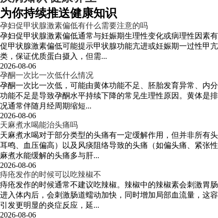
为你持续推送健康知识
孕妇促甲状腺激素偏低有什么需要注意的吗
孕妇促甲状腺激素偏低通常与妊娠期生理性变化或病理性因素有
促甲状腺激素偏低可能提示甲状腺功能亢进或妊娠期一过性甲
类，保证优质蛋白摄入，但需...
2026-08-06
孕酮一次比一次低什么情况
孕酮一次比一次低，可能由黄体功能不足、胚胎发育异常、内分
功能不足是导致孕酮水平持续下降的常见生理性原因。黄体是排
况通常伴随月经周期缩短...
2026-08-06
天麻煮水喝能治头痛吗
天麻煮水喝对于部分类型的头痛有一定缓解作用，但并非所有头
耳鸣、血压偏高）以及风痰阻络导致的头痛（如偏头痛、紧张性
麻煮水能缓解的头痛多与肝...
2026-08-06
痔疮发作的时候可以吃辣椒不
痔疮发作的时候通常不建议吃辣椒。辣椒中的辣椒素会刺激胃肠
进入体内后，会刺激肠道蠕动加快，同时增加局部血流量，这容
引发更明显的炎症反应，延...
2026-08-06