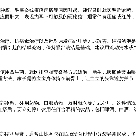
肿瘤、毛囊炎或瘢痕疙瘩等原因引起。建议及时就医明确诊断。
应而肿大，表现为耳下可触及的硬疙瘩。通常伴有压痛或红肿，
治疗、抗病毒治疗以及针对原发病处理等方式改善。结膜滤泡是
习惯引起的结膜滤泡，保持眼部清洁是基础。建议用流动清水或
、使用益生菌、就医排查肠套叠等方式缓解。新生儿腹胀通常由
理方法。家长需将宝宝身体搭在前臂上，让宝宝的头靠近肘关节
部冷敷、外用药物、口服药物、及时就医等方式处理。这种情况
红疹后，要立刻停止饮用任何含酒精的饮品，包括啤酒、白酒、
部结构异常，通常由蛛网膜在胚胎发育过程中分裂异常形成，多