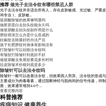
推荐
做光子去法令纹有哪些禁忌人群
光子去法令纹并非适合所有人，存在皮肤敏感、光过敏、严重皮
询专业 1、皮肤敏...
玻尿酸除皱的效果够明显吗
做胶原蛋白去抬头纹能永久吗
做玻尿酸去抬头纹副作用是什么
唇纹很深怎么办是什么造成的
妊娠纹去除最好的办法产后
孩子长肥胖纹对身体有影响没有
打除皱针可以祛除法令纹吗
有皱纹打除皱针到底好不好
做玻尿酸去鱼尾纹要花多长时间
拉皮除皱术价格到底是多少
除皱针可以去法令纹吗
除皱针一般可以改善法令纹，但效果因人而异。法令纹的形成与
主要成分为肉毒毒素，通过阻断神经与肌肉间的信号传递，抑制
善，效果通常维持4-6个...
查看完整内容
科普推荐
疾病知识
健康养生