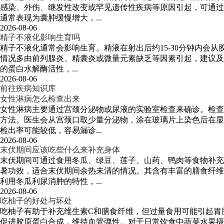
感染、外伤、继发性改变或罕见遗传性疾病等原因引起，可通过
通常表现为囊肿缓慢增大，...
2026-08-06
精子不液化影响生育吗
精子不液化通常会影响生育。精液在射出后约15-30分钟内会
情况多由前列腺炎、精囊炎或微量元素缺乏等因素引起，建议及
的蛋白水解酶活性，...
2026-08-06
前往疾病知识库
女性淋病怎么检查出来
女性淋病主要通过宫颈分泌物或尿液的实验室检查来确诊。检查
方法。医生会从宫颈口取少量分泌物，涂在玻璃片上染色后在显
检出率可能较低，容易漏诊...
2026-08-06
末伏期间应该吃些什么来补充身体
末伏期间可通过食用冬瓜、绿豆、莲子、山药、鸭肉等食物补充
暑功效，适合末伏期间余热未清的情况。其含有丰富的膳食纤维
利用冬瓜利尿消肿的特性，...
2026-08-06
吃柚子的好处与坏处
吃柚子有助于补充维生素C和膳食纤维，但过量食用可能引起胃
促进胶原蛋白合成，维持血管弹性。对于日常饮食中蔬菜水果摄