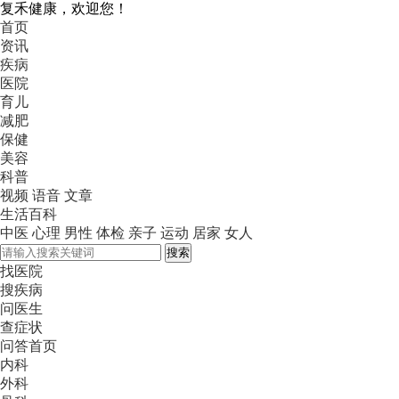
复禾健康，欢迎您！
首页
资讯
疾病
医院
育儿
减肥
保健
美容
科普
视频
语音
文章
生活百科
中医
心理
男性
体检
亲子
运动
居家
女人
搜索
找医院
搜疾病
问医生
查症状
问答首页
内科
外科