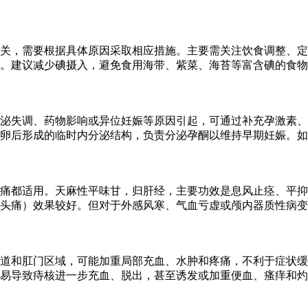
关，需要根据具体原因采取相应措施。主要需关注饮食调整、定
亢。建议减少碘摄入，避免食用海带、紫菜、海苔等富含碘的食
泌失调、药物影响或异位妊娠等原因引起，可通过补充孕激素、
卵后形成的临时内分泌结构，负责分泌孕酮以维持早期妊娠。如
痛都适用。天麻性平味甘，归肝经，主要功效是息风止痉、平抑
头痛）效果较好。但对于外感风寒、气血亏虚或颅内器质性病变
道和肛门区域，可能加重局部充血、水肿和疼痛，不利于症状缓
易导致痔核进一步充血、脱出，甚至诱发或加重便血、瘙痒和灼