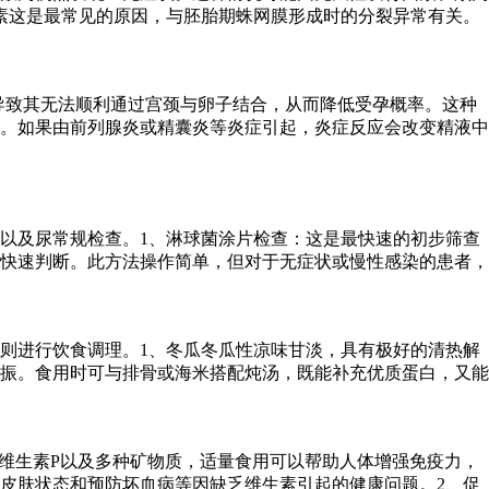
素这是最常见的原因，与胚胎期蛛网膜形成时的分裂异常有关。
，导致其无法顺利通过宫颈与卵子结合，从而降低受孕概率。这种
。如果由前列腺炎或精囊炎等炎症引起，炎症反应会改变精液中
以及尿常规检查。1、淋球菌涂片检查：这是最快速的初步筛查
快速判断。此方法操作简单，但对于无症状或慢性感染的患者，
则进行饮食调理。1、冬瓜冬瓜性凉味甘淡，具有极好的清热解
振。食用时可与排骨或海米搭配炖汤，既能补充优质蛋白，又能
维生素P以及多种矿物质，适量食用可以帮助人体增强免疫力，
皮肤状态和预防坏血病等因缺乏维生素引起的健康问题。2、促