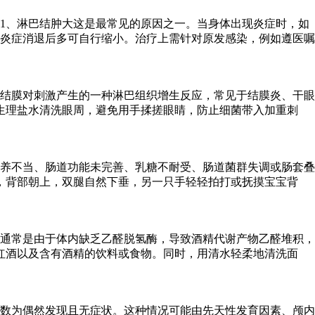
1、淋巴结肿大这是最常见的原因之一。当身体出现炎症时，如
炎症消退后多可自行缩小。治疗上需针对原发感染，例如遵医嘱
结膜对刺激产生的一种淋巴组织增生反应，常见于结膜炎、干眼
生理盐水清洗眼周，避免用手揉搓眼睛，防止细菌带入加重刺
喂养不当、肠道功能未完善、乳糖不耐受、肠道菌群失调或肠套叠
，背部朝上，双腿自然下垂，另一只手轻轻拍打或抚摸宝宝背
通常是由于体内缺乏乙醛脱氢酶，导致酒精代谢产物乙醛堆积，
红酒以及含有酒精的饮料或食物。同时，用清水轻柔地清洗面
数为偶然发现且无症状。这种情况可能由先天性发育因素、颅内