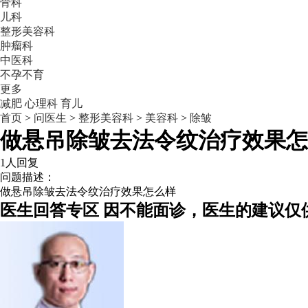
骨科
儿科
整形美容科
肿瘤科
中医科
不孕不育
更多
减肥
心理科
育儿
首页
>
问医生
>
整形美容科
>
美容科
>
除皱
做悬吊除皱去法令纹治疗效果怎
1人回复
问题描述：
做悬吊除皱去法令纹治疗效果怎么样
医生回答专区
因不能面诊，医生的建议仅