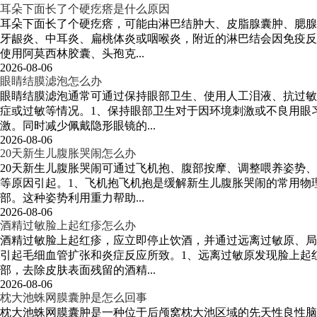
耳朵下面长了个硬疙瘩是什么原因
耳朵下面长了个硬疙瘩，可能由淋巴结肿大、皮脂腺囊肿、腮腺
牙龈炎、中耳炎、扁桃体炎或咽喉炎，附近的淋巴结会因免疫反
使用阿莫西林胶囊、头孢克...
2026-08-06
眼睛结膜滤泡怎么办
眼睛结膜滤泡通常可通过保持眼部卫生、使用人工泪液、抗过敏
症或过敏等情况。1、保持眼部卫生对于因环境刺激或不良用眼
激。同时减少佩戴隐形眼镜的...
2026-08-06
20天新生儿腹胀哭闹怎么办
20天新生儿腹胀哭闹可通过飞机抱、腹部按摩、调整喂养姿势
等原因引起。1、飞机抱飞机抱是缓解新生儿腹胀哭闹的常用物
部。这种姿势利用重力帮助...
2026-08-06
酒精过敏脸上起红疹怎么办
酒精过敏脸上起红疹，应立即停止饮酒，并通过远离过敏原、局
引起毛细血管扩张和炎症反应所致。1、远离过敏原发现脸上起
部，去除皮肤表面残留的酒精...
2026-08-06
枕大池蛛网膜囊肿是怎么回事
枕大池蛛网膜囊肿是一种位于后颅窝枕大池区域的先天性良性脑