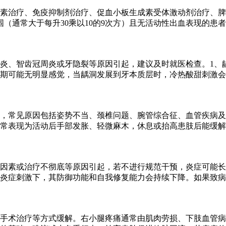
素治疗、免疫抑制剂治疗、促血小板生成素受体激动剂治疗、脾
（通常大于每升30乘以10的9次方）且无活动性出血表现的患
炎、智齿冠周炎或牙隐裂等原因引起，建议及时就医检查。1、
期可能无明显感觉，当龋洞发展到牙本质层时，冷热酸甜刺激会
，常见原因包括姿势不当、颈椎问题、腕管综合征、血管疾病及
常表现为活动后手部发胀、轻微麻木，休息或抬高患肢后能缓解
性因素或治疗不彻底等原因引起，若不进行规范干预，炎症可能
炎症刺激下，其防御功能和自我修复能力会持续下降。如果致病
手术治疗等方式缓解。右小腿疼痛通常由肌肉劳损、下肢血管病