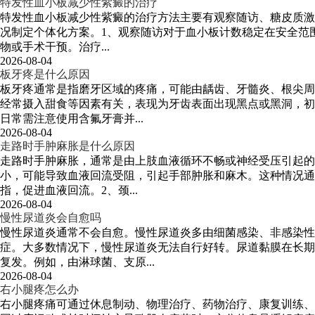
特发性血小板减少性紫癜的治疗
特发性血小板减少性紫癜的治疗方法主要有观察随访、糖皮质激
况制定个体化方案。1、观察随访对于血小板计数稳定在安全范围
物或手术干预。治疗...
2026-08-04
板牙疼是什么原因
板牙疼通常是指磨牙区域的疼痛，可能由龋齿、牙髓炎、根尖周
经常摄入甜食等因素有关，表现为牙齿表面出现黑点或黑洞，初
日常需注意使用含氟牙膏并...
2026-08-04
走路时手肿麻胀是什么原因
走路时手肿麻胀，通常是由上肢血液循环不畅或神经受压引起的
小，可能导致血液回流受阻，引起手部肿胀和麻木。这种情况通
指，促进血液回流。2、颈...
2026-08-04
慢性尿道炎会自愈吗
慢性尿道炎通常不会自愈。慢性尿道炎多由细菌感染、非感染
症。大多数情况下，慢性尿道炎无法自行好转。尿道黏膜在长期
复发。例如，由淋球菌、支原...
2026-08-04
右小腿疼怎么办
右小腿疼痛可通过休息制动、物理治疗、药物治疗、康复训练、