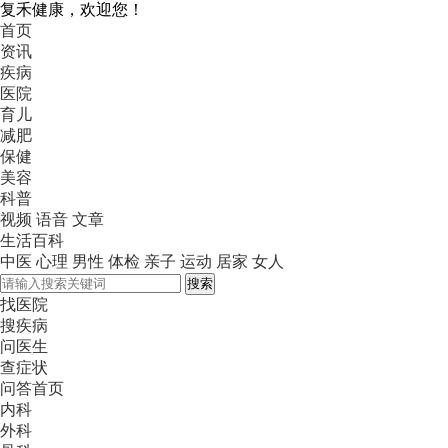
复禾健康，欢迎您！
首页
资讯
疾病
医院
育儿
减肥
保健
美容
科普
视频
语音
文章
生活百科
中医
心理
男性
体检
亲子
运动
居家
女人
搜索
找医院
搜疾病
问医生
查症状
问答首页
内科
外科