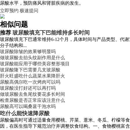
尿酸水平，预防痛风和肾脏疾病的发生。
立即预约
极速提问
相似问题
推荐
玻尿酸填充下巴能维持多长时间
玻尿酸填充下巴通常维持6-12个月，具体时间与产品类型、代
分子结构和...
玻尿酸除皱的效果够明显吗
做玻尿酸去抬头纹副作用是什么
玻尿酸能应用于哪些美容整形项目
玻尿酸隆下巴需要几支玻尿酸
肝火旺盛吃什么蔬菜水果降肝火
尿酸高偶尔吃一次烤肉可以吗
玻尿酸没打好还可以再打吗
做玻尿酸去鱼尾纹要花多长时间
检查尿酸是否正常应该注意什么
尿酸高可以喝桑葚干泡水吗
吃什么能快速降尿酸
尿酸偏高时可通过适量食用樱桃、芹菜、薏米、冬瓜、柠檬等食
因，在医生指导下规范治疗并调整饮食结构。一、食物樱桃富含花