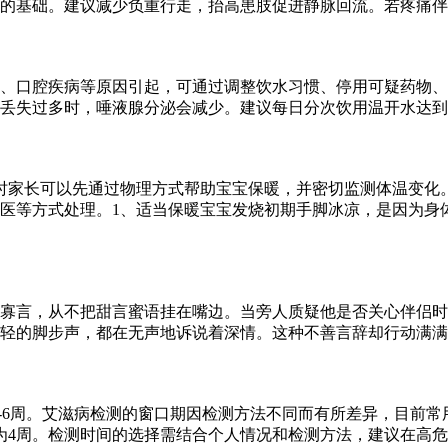
的基础。建议减少负重行走，抬高患肢促进静脉回流。若疼痛伴随
、口腔疾病等原因引起，可通过调整饮水习惯、停用可疑药物、
过多时，唾液腺分泌会减少。建议每日分次饮用温开水达到1500
时家长可以先通过物理方式帮助宝宝保暖，并密切监测体温变化
医等方式处理。1、适当保暖宝宝发烧初期手脚冰凉，是因为身
寡言，从不把甜言蜜语挂在嘴边。当旁人质疑他是否关心伴侣时
轻的脚步声，都在无声地诉说着深情。这种不善言辞却行动满满
2-6周。艾滋病检测的窗口期因检测方法不同而有所差异，目前常
为4周。检测时间的选择需结合个人情况和检测方法，建议在高危