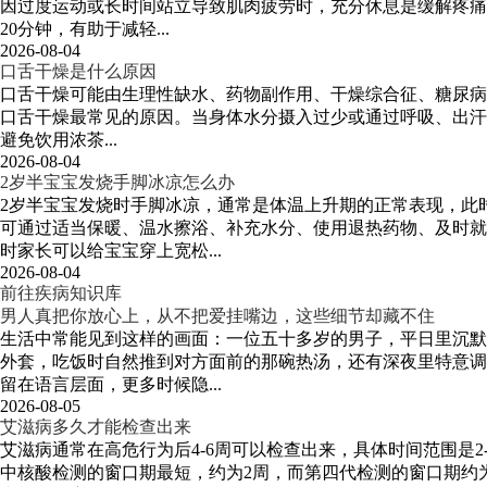
因过度运动或长时间站立导致肌肉疲劳时，充分休息是缓解疼痛
20分钟，有助于减轻...
2026-08-04
口舌干燥是什么原因
口舌干燥可能由生理性缺水、药物副作用、干燥综合征、糖尿病
口舌干燥最常见的原因。当身体水分摄入过少或通过呼吸、出汗丢失
避免饮用浓茶...
2026-08-04
2岁半宝宝发烧手脚冰凉怎么办
2岁半宝宝发烧时手脚冰凉，通常是体温上升期的正常表现，此
可通过适当保暖、温水擦浴、补充水分、使用退热药物、及时就
时家长可以给宝宝穿上宽松...
2026-08-04
前往疾病知识库
男人真把你放心上，从不把爱挂嘴边，这些细节却藏不住
生活中常能见到这样的画面：一位五十多岁的男子，平日里沉默
外套，吃饭时自然推到对方面前的那碗热汤，还有深夜里特意调
留在语言层面，更多时候隐...
2026-08-05
艾滋病多久才能检查出来
艾滋病通常在高危行为后4-6周可以检查出来，具体时间范围是
中核酸检测的窗口期最短，约为2周，而第四代检测的窗口期约