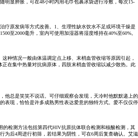
明显肿胀，可在48小时内用毛巾包裹冰袋进行冷敷，每次15-
治疗原发病等方式改善。1、生理性缺水饮水不足或环境干燥是
至2000毫升，室内可使用加湿器将湿度维持在40%至60%。
。这种情况一般由体温调定点上移、末梢血管收缩等原因引起，
体正在集中热量对抗病原体，四肢末梢血管收缩以减少散热。此
，他总是笑笑不说话。可仔细观察会发现，天冷时他默默递上的
的表现，恰恰是许多成熟男性表达爱意的独特方式。爱不仅仅停
用的检测方法包括第四代HIV抗原抗体联合检测和核酸检测，其
行为后4周进行初筛，若结果为阴性，可在6周后复查确认。艾滋