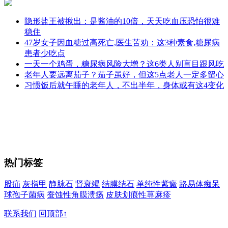
隐形盐王被揪出：是酱油的10倍，天天吃血压恐怕很难
稳住
47岁女子因血糖过高死亡,医生苦劝：这3种素食,糖尿病
患者少吃点
一天一个鸡蛋，糖尿病风险大增？这6类人别盲目跟风吃
老年人要远离茄子？茄子虽好，但这5点老人一定多留心
习惯饭后就午睡的老年人，不出半年，身体或有这4变化
热门标签
股疝
灰指甲
静脉石
肾衰竭
结膜结石
单纯性紫癜
路易体痴呆
球孢子菌病
蚕蚀性角膜溃疡
皮肤划痕性荨麻疹
联系我们
回顶部↑