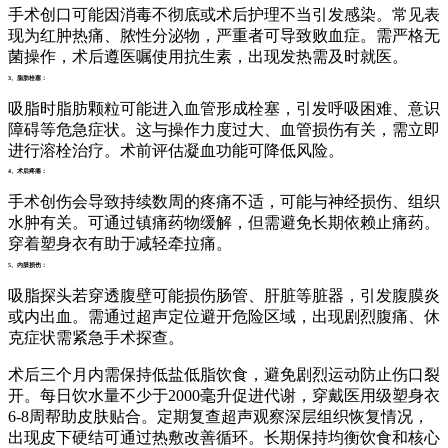
手术创口可能因消毒不彻底或术后护理不当引发感染。常见表
现为红肿热痛、脓性分泌物，严重者可导致败血症。需严格无
菌操作，术后遵医嘱使用抗生素，出现发热需及时就医。
3、脂肪栓塞：
吸脂时脂肪颗粒可能进入血管形成栓塞，引发呼吸困难、意识
障碍等危急症状。这与操作力度过大、血管损伤有关，需立即
进行溶栓治疗。术前评估凝血功能可降低风险。
4、术后疼痛：
手术创伤会导致持续数周的疼痛不适，可能与神经损伤、组织
水肿有关。可通过镇痛药物缓解，但需避免长期依赖止痛药。
穿着塑身衣有助于减轻牵拉痛。
5、内脏损伤：
吸脂探头若穿透腹壁可能损伤肠管、肝脏等脏器，引发腹膜炎
或内出血。需通过超声定位避开危险区域，出现剧烈腹痛、休
克症状需紧急手术探查。
术后三个月内需保持低盐低脂饮食，避免剧烈运动防止伤口裂
开。每日饮水量不少于2000毫升促进代谢，穿戴医用级塑身衣
6-8周帮助皮肤贴合。定期复查超声观察深层组织恢复情况，
出现皮下硬结可通过热敷改善循环。长期保持均衡饮食和核心