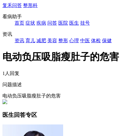
复禾问答
整形科
看病助手
首页
症状
疾病
问答
医院
医生
挂号
资讯
资讯
育儿
减肥
美容
整形
心理
中医
体检
保健
电动负压吸脂瘦肚子的危害
1人回复
问题描述
电动负压吸脂瘦肚子的危害
医生回答专区