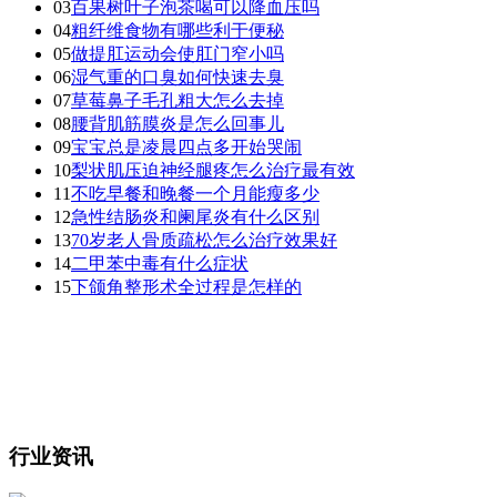
03
百果树叶子泡茶喝可以降血压吗
04
粗纤维食物有哪些利于便秘
05
做提肛运动会使肛门窄小吗
06
湿气重的口臭如何快速去臭
07
草莓鼻子毛孔粗大怎么去掉
08
腰背肌筋膜炎是怎么回事儿
09
宝宝总是凌晨四点多开始哭闹
10
梨状肌压迫神经腿疼怎么治疗最有效
11
不吃早餐和晚餐一个月能瘦多少
12
急性结肠炎和阑尾炎有什么区别
13
70岁老人骨质疏松怎么治疗效果好
14
二甲苯中毒有什么症状
15
下颌角整形术全过程是怎样的
行业资讯