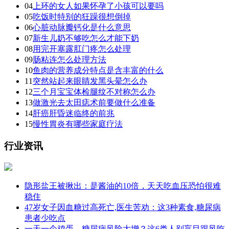
04
上环的女人如果怀孕了小孩可以要吗
05
吃饭时特别的狂躁很想倒掉
06
心脏动脉瓣钙化是什么意思
07
新生儿奶不够吃怎么才能下奶
08
用完开塞露肛门疼怎么处理
09
肠粘连怎么处理方法
10
鱼肉的营养成分特点是含丰富的什么
11
突然站起来眼睛发黑头晕怎么办
12
三个月宝宝体检腿纹不对称怎么办
13
做激光去太田痣术前要做什么准备
14
肝癌肝昏迷临终的前兆
15
慢性胃炎有哪些家庭疗法
行业资讯
隐形盐王被揪出：是酱油的10倍，天天吃血压恐怕很难
稳住
47岁女子因血糖过高死亡,医生苦劝：这3种素食,糖尿病
患者少吃点
一天一个鸡蛋，糖尿病风险大增？这6类人别盲目跟风吃