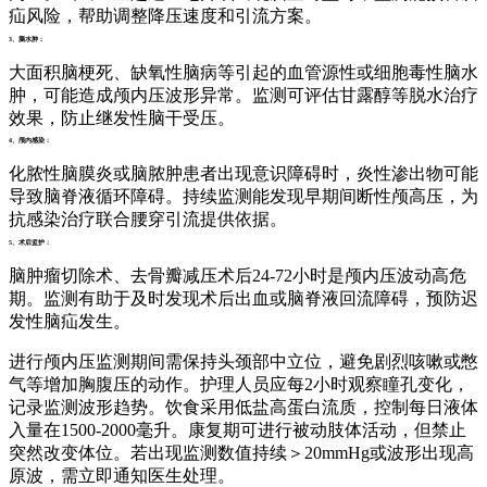
疝风险，帮助调整降压速度和引流方案。
3、脑水肿：
大面积脑梗死、缺氧性脑病等引起的血管源性或细胞毒性脑水
肿，可能造成颅内压波形异常。监测可评估甘露醇等脱水治疗
效果，防止继发性脑干受压。
4、颅内感染：
化脓性脑膜炎或脑脓肿患者出现意识障碍时，炎性渗出物可能
导致脑脊液循环障碍。持续监测能发现早期间断性颅高压，为
抗感染治疗联合腰穿引流提供依据。
5、术后监护：
脑肿瘤切除术、去骨瓣减压术后24-72小时是颅内压波动高危
期。监测有助于及时发现术后出血或脑脊液回流障碍，预防迟
发性脑疝发生。
进行颅内压监测期间需保持头颈部中立位，避免剧烈咳嗽或憋
气等增加胸腹压的动作。护理人员应每2小时观察瞳孔变化，
记录监测波形趋势。饮食采用低盐高蛋白流质，控制每日液体
入量在1500-2000毫升。康复期可进行被动肢体活动，但禁止
突然改变体位。若出现监测数值持续＞20mmHg或波形出现高
原波，需立即通知医生处理。