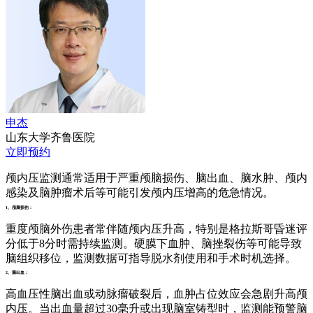
申杰
山东大学齐鲁医院
立即预约
颅内压监测通常适用于严重颅脑损伤、脑出血、脑水肿、颅内
感染及脑肿瘤术后等可能引发颅内压增高的危急情况。
1、颅脑损伤：
重度颅脑外伤患者常伴随颅内压升高，特别是格拉斯哥昏迷评
分低于8分时需持续监测。硬膜下血肿、脑挫裂伤等可能导致
脑组织移位，监测数据可指导脱水剂使用和手术时机选择。
2、脑出血：
高血压性脑出血或动脉瘤破裂后，血肿占位效应会急剧升高颅
内压。当出血量超过30毫升或出现脑室铸型时，监测能预警脑