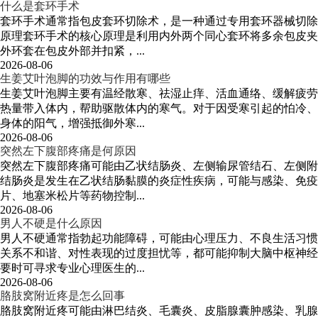
什么是套环手术
套环手术通常指包皮套环切除术，是一种通过专用套环器械切除
原理套环手术的核心原理是利用内外两个同心套环将多余包皮夹
外环套在包皮外部并扣紧，...
2026-08-06
生姜艾叶泡脚的功效与作用有哪些
生姜艾叶泡脚主要有温经散寒、祛湿止痒、活血通络、缓解疲劳
热量带入体内，帮助驱散体内的寒气。对于因受寒引起的怕冷、
身体的阳气，增强抵御外寒...
2026-08-06
突然左下腹部疼痛是何原因
突然左下腹部疼痛可能由乙状结肠炎、左侧输尿管结石、左侧附
结肠炎是发生在乙状结肠黏膜的炎症性疾病，可能与感染、免疫
片、地塞米松片等药物控制...
2026-08-06
男人不硬是什么原因
男人不硬通常指勃起功能障碍，可能由心理压力、不良生活习惯
关系不和谐、对性表现的过度担忧等，都可能抑制大脑中枢神经
要时可寻求专业心理医生的...
2026-08-06
胳肢窝附近疼是怎么回事
胳肢窝附近疼可能由淋巴结炎、毛囊炎、皮脂腺囊肿感染、乳腺