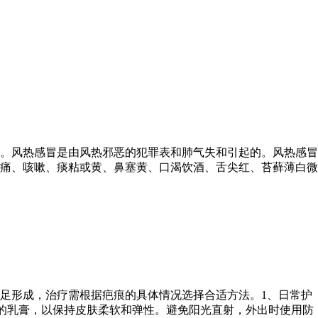
。风热感冒是由风热邪恶的犯罪表和肺气失和引起的。风热感冒
痛、咳嗽、痰粘或黄、鼻塞黄、口渴饮酒、舌尖红、苔藓薄白微
足形成，治疗需根据疤痕的具体情况选择合适方法。1、日常护
的乳膏，以保持皮肤柔软和弹性。避免阳光直射，外出时使用防