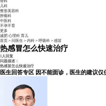
骨科
儿科
整形美容科
肿瘤科
中医科
不孕不育
更多
减肥
心理科
育儿
首页
>
问医生
>
内科
>
呼吸科
>
感冒
热感冒怎么快速治疗
1人回复
问题描述：
热感冒怎么快速治疗
医生回答专区
因不能面诊，医生的建议仅