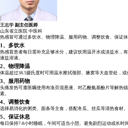
王志学
副主任医师
山东省立医院
中医科
热感冒可通过多饮水、物理降温、服用药物、调整饮食、保证休
1、多饮水
热感冒患者每日需补充足够水分，建议饮用温开水或淡盐水，有
液盐溶液。
2、物理降温
体温超过38.5摄氏度时可用温水擦拭颈部、腋窝等大血管处，
3、服用药物
头痛发热可遵医嘱使用布洛芬混悬液、对乙酰氨基酚片等解热镇
素。
4、调整饮食
选择易消化的粥类、面条等主食，搭配冬瓜、丝瓜等清热食材。
5、保证休息
每日保持7-8小时睡眠，午间可适当小憩。避免剧烈运动或长