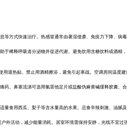
息等方式快速治疗。热感冒通常由暑湿侵袭、免疫力下降、病毒
助于稀释呼吸道分泌物并促进代谢。避免饮用含糖饮料或酒精，
或使用退热贴。禁止用酒精擦浴，避免引起寒战。空调房间温度建议
痛药。鼻塞流涕可选用氯雷他定片或盐酸伪麻黄碱缓释胶囊。合
适量食用西瓜、梨子等含水量高的水果。忌食辛辣刺激、油腻及
时间户外活动，减少能量消耗。居室环境需保持安静，光线不宜过