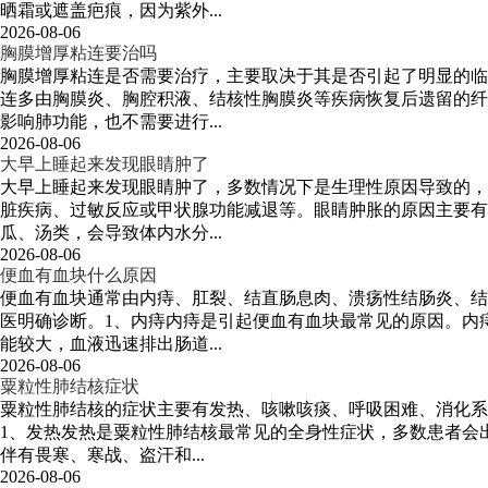
晒霜或遮盖疤痕，因为紫外...
2026-08-06
胸膜增厚粘连要治吗
胸膜增厚粘连是否需要治疗，主要取决于其是否引起了明显的临
连多由胸膜炎、胸腔积液、结核性胸膜炎等疾病恢复后遗留的纤
影响肺功能，也不需要进行...
2026-08-06
大早上睡起来发现眼睛肿了
大早上睡起来发现眼睛肿了，多数情况下是生理性原因导致的，
脏疾病、过敏反应或甲状腺功能减退等。眼睛肿胀的原因主要有
瓜、汤类，会导致体内水分...
2026-08-06
便血有血块什么原因
便血有血块通常由内痔、肛裂、结直肠息肉、溃疡性结肠炎、结
医明确诊断。1、内痔内痔是引起便血有血块最常见的原因。内
能较大，血液迅速排出肠道...
2026-08-06
粟粒性肺结核症状
粟粒性肺结核的症状主要有发热、咳嗽咳痰、呼吸困难、消化系
1、发热发热是粟粒性肺结核最常见的全身性症状，多数患者会
伴有畏寒、寒战、盗汗和...
2026-08-06