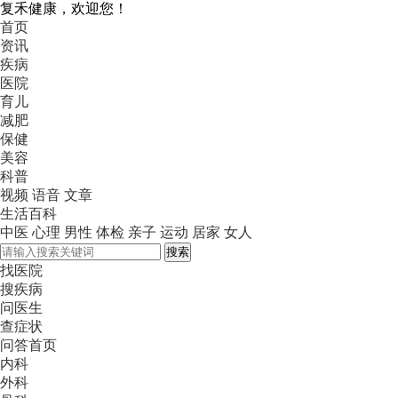
复禾健康，欢迎您！
首页
资讯
疾病
医院
育儿
减肥
保健
美容
科普
视频
语音
文章
生活百科
中医
心理
男性
体检
亲子
运动
居家
女人
搜索
找医院
搜疾病
问医生
查症状
问答首页
内科
外科