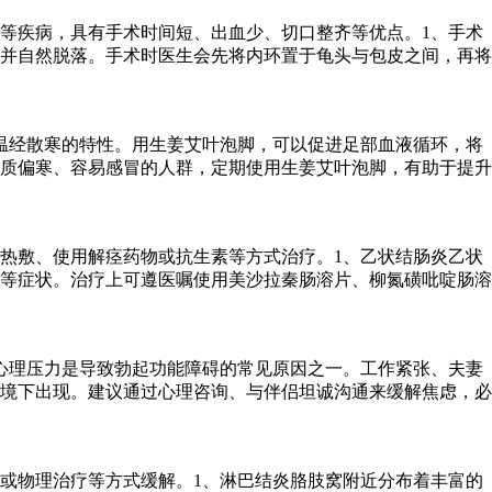
等疾病，具有手术时间短、出血少、切口整齐等优点。1、手术
并自然脱落。手术时医生会先将内环置于龟头与包皮之间，再将
温经散寒的特性。用生姜艾叶泡脚，可以促进足部血液循环，将
质偏寒、容易感冒的人群，定期使用生姜艾叶泡脚，有助于提升
热敷、使用解痉药物或抗生素等方式治疗。1、乙状结肠炎乙状
等症状。治疗上可遵医嘱使用美沙拉秦肠溶片、柳氮磺吡啶肠溶
心理压力是导致勃起功能障碍的常见原因之一。工作紧张、夫妻
境下出现。建议通过心理咨询、与伴侣坦诚沟通来缓解焦虑，必
或物理治疗等方式缓解。1、淋巴结炎胳肢窝附近分布着丰富的