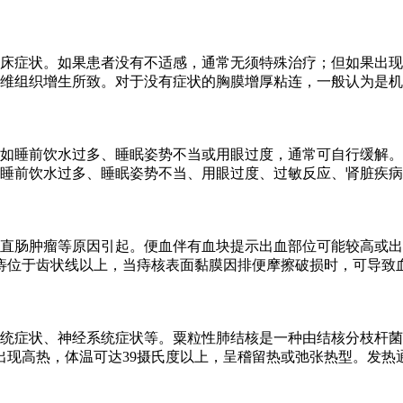
床症状。如果患者没有不适感，通常无须特殊治疗；但如果出现
维组织增生所致。对于没有症状的胸膜增厚粘连，一般认为是机
如睡前饮水过多、睡眠姿势不当或用眼过度，通常可自行缓解。
睡前饮水过多、睡眠姿势不当、用眼过度、过敏反应、肾脏疾病
直肠肿瘤等原因引起。便血伴有血块提示出血部位可能较高或出
痔位于齿状线以上，当痔核表面黏膜因排便摩擦破损时，可导致
统症状、神经系统症状等。粟粒性肺结核是一种由结核分枝杆菌
出现高热，体温可达39摄氏度以上，呈稽留热或弛张热型。发热