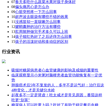
07
春天多吃什么蔬菜水果对孩子身体好
08
偏头痛恶心是怎么办
09
心脏突然疼一下怎么回事
10
超声波去眼袋有哪些不错的效果
11
没感冒却一直咳嗽怎么回事
12
腱鞘囊肿的治疗方法有哪些
13
肛周脓肿做完手术多久可以上班
14
孩子猩红热好了之后还痒怎么回事
15
孩子的活泼好动和多动症的区别
行业资讯
吸烟对糖尿病患者心血管健康的影响及戒烟的重要性
临床观察显示小米粥对脑梗患者血管功能恢复有一定优
势
肺腺癌术后5年不复发的人，多半不是运气好：治疗后这
4种变化，才是关键分水岭
起夜多不一定是肾虚！吃太咸才是常见原因，番茄这样
吃更“划算”
糖尿病人可以吃萝卜吗？吃对了有助于稳定餐后血糖