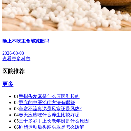
晚上不吃主食能减肥吗
2026-08-03
查看更多科普
医院推荐
更多
01
手指头发麻是什么原因引起的
02
甲亢的中医治疗方法有哪些
03
鼻塞不流鼻涕是风寒还是风热?
04
春天应该吃什么养生比较好呢
05
三十多岁手上长老年斑是什么原因
06
剧烈运动后头疼头胀是怎么缓解