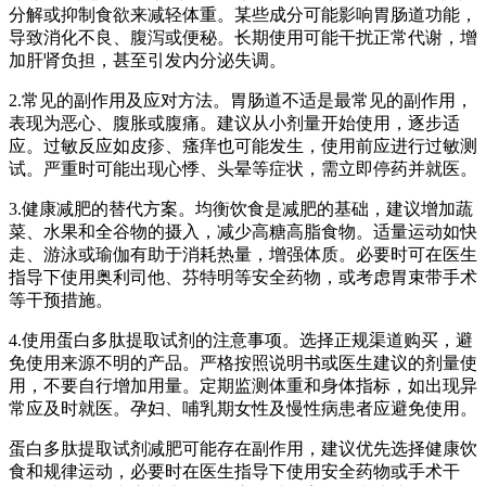
分解或抑制食欲来减轻体重。某些成分可能影响胃肠道功能，
导致消化不良、腹泻或便秘。长期使用可能干扰正常代谢，增
加肝肾负担，甚至引发内分泌失调。
2.常见的副作用及应对方法。胃肠道不适是最常见的副作用，
表现为恶心、腹胀或腹痛。建议从小剂量开始使用，逐步适
应。过敏反应如皮疹、瘙痒也可能发生，使用前应进行过敏测
试。严重时可能出现心悸、头晕等症状，需立即停药并就医。
3.健康减肥的替代方案。均衡饮食是减肥的基础，建议增加蔬
菜、水果和全谷物的摄入，减少高糖高脂食物。适量运动如快
走、游泳或瑜伽有助于消耗热量，增强体质。必要时可在医生
指导下使用奥利司他、芬特明等安全药物，或考虑胃束带手术
等干预措施。
4.使用蛋白多肽提取试剂的注意事项。选择正规渠道购买，避
免使用来源不明的产品。严格按照说明书或医生建议的剂量使
用，不要自行增加用量。定期监测体重和身体指标，如出现异
常应及时就医。孕妇、哺乳期女性及慢性病患者应避免使用。
蛋白多肽提取试剂减肥可能存在副作用，建议优先选择健康饮
食和规律运动，必要时在医生指导下使用安全药物或手术干