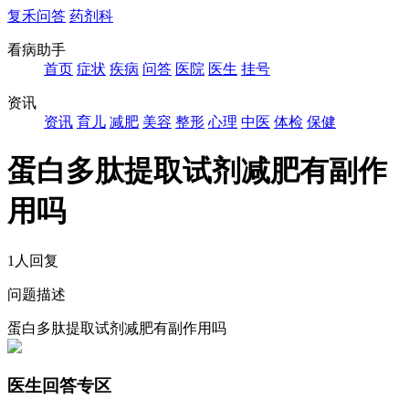
复禾问答
药剂科
看病助手
首页
症状
疾病
问答
医院
医生
挂号
资讯
资讯
育儿
减肥
美容
整形
心理
中医
体检
保健
蛋白多肽提取试剂减肥有副作
用吗
1人回复
问题描述
蛋白多肽提取试剂减肥有副作用吗
医生回答专区