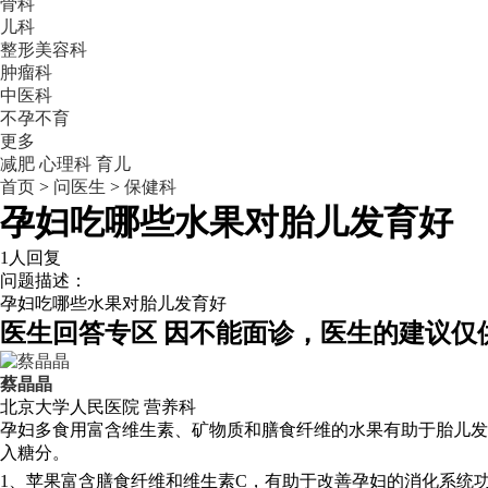
骨科
儿科
整形美容科
肿瘤科
中医科
不孕不育
更多
减肥
心理科
育儿
首页
>
问医生
>
保健科
孕妇吃哪些水果对胎儿发育好
1人回复
问题描述：
孕妇吃哪些水果对胎儿发育好
医生回答专区
因不能面诊，医生的建议仅
蔡晶晶
北京大学人民医院
营养科
孕妇多食用富含维生素、矿物质和膳食纤维的水果有助于胎儿发
入糖分。
1、苹果富含膳食纤维和维生素C，有助于改善孕妇的消化系统