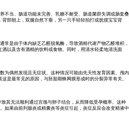
喂养不当、肠道功能未完善、乳糖不耐受、肠道菌群失调或肠套叠
，背部朝上，双腿自然下垂，另一只手轻轻拍打或抚摸宝宝背
通常是由于体内缺乏乙醛脱氢酶，导致酒精代谢产物乙醛堆积，
红酒以及含有酒精的饮料或食物。同时，用清水轻柔地清洗面
数为偶然发现且无症状。这种情况可能由先天性发育因素、颅内
素这是最常见的原因，与胚胎期蛛网膜形成时的分裂异常有关。
，导致其无法顺利通过宫颈与卵子结合，从而降低受孕概率。这种
。如果由前列腺炎或精囊炎等炎症引起，炎症反应会改变精液中