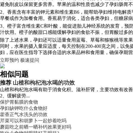
避免削皮以保留更多营养。苹果的温和性质也减少了孕妇肠胃不
2、香蕉含有丰富的钾元素和维生素B6，能帮助孕妇维持电解
早餐或作为加餐食用。香蕉易于消化，适合各类孕妇，但糖尿病
3、橙子富含维生素C和叶酸，能促进胎儿神经系统的发育，预
汁饮用。橙子的酸甜口感能缓解孕妇的食欲不振，但胃酸过多的
除了上述水果，孕妇还可以适量食用蓝莓、草莓和猕猴桃等浆果
同时，水果的摄入量应适度，每天控制在200-400克之间，
妇，应在医生指导下选择合适的水果品种和食用量，确保孕期营
立即预约
极速提问
相似问题
推荐
山楂和枸杞泡水喝的功效
山楂和枸杞泡水喝有助于消食化积、滋补肝肾，主要功效有改善
2、缓解疲劳...
保护胃黏膜的食物
孕妇缺钾吃什么食物好
藿香正气水洗头的功效
芹菜可以和胡萝卜一起炒着吃吗
蘑菇吃之前晒一晒补钙效果更好吗