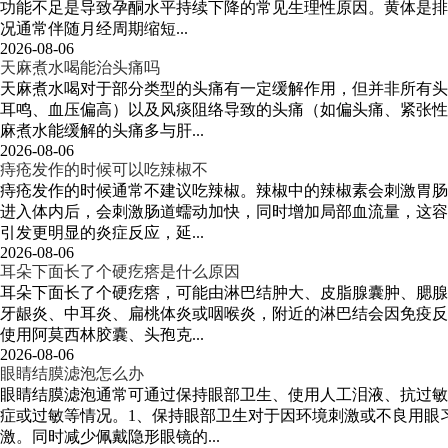
功能不足是导致孕酮水平持续下降的常见生理性原因。黄体是排
况通常伴随月经周期缩短...
2026-08-06
天麻煮水喝能治头痛吗
天麻煮水喝对于部分类型的头痛有一定缓解作用，但并非所有头
耳鸣、血压偏高）以及风痰阻络导致的头痛（如偏头痛、紧张性
麻煮水能缓解的头痛多与肝...
2026-08-06
痔疮发作的时候可以吃辣椒不
痔疮发作的时候通常不建议吃辣椒。辣椒中的辣椒素会刺激胃肠
进入体内后，会刺激肠道蠕动加快，同时增加局部血流量，这容
引发更明显的炎症反应，延...
2026-08-06
耳朵下面长了个硬疙瘩是什么原因
耳朵下面长了个硬疙瘩，可能由淋巴结肿大、皮脂腺囊肿、腮腺
牙龈炎、中耳炎、扁桃体炎或咽喉炎，附近的淋巴结会因免疫反
使用阿莫西林胶囊、头孢克...
2026-08-06
眼睛结膜滤泡怎么办
眼睛结膜滤泡通常可通过保持眼部卫生、使用人工泪液、抗过敏
症或过敏等情况。1、保持眼部卫生对于因环境刺激或不良用眼
激。同时减少佩戴隐形眼镜的...