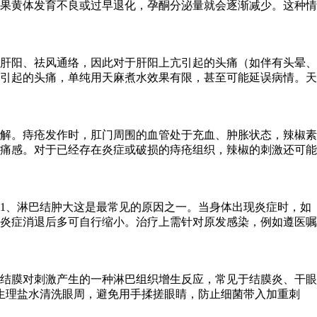
果黄体发育不良或过早退化，孕酮分泌量就会逐渐减少。这种情
肝阳、祛风通络，因此对于肝阳上亢引起的头痛（如伴有头晕、
引起的头痛，单纯用天麻煮水效果有限，甚至可能延误病情。天
解。痔疮发作时，肛门周围的血管处于充血、肿胀状态，辣椒素
痛感。对于已经存在炎症或破损的痔疮组织，辣椒的刺激还可能
1、淋巴结肿大这是最常见的原因之一。当身体出现炎症时，如
炎症消退后多可自行缩小。治疗上需针对原发感染，例如遵医嘱
结膜对刺激产生的一种淋巴组织增生反应，常见于结膜炎、干眼
生理盐水清洗眼周，避免用手揉搓眼睛，防止细菌带入加重刺