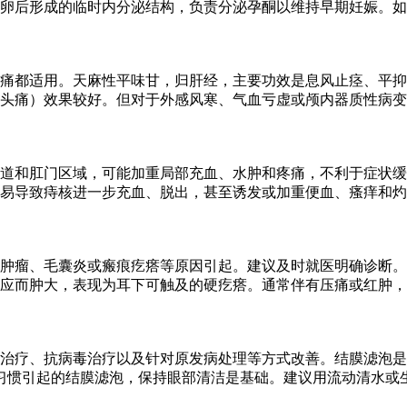
卵后形成的临时内分泌结构，负责分泌孕酮以维持早期妊娠。如
痛都适用。天麻性平味甘，归肝经，主要功效是息风止痉、平抑
头痛）效果较好。但对于外感风寒、气血亏虚或颅内器质性病变
道和肛门区域，可能加重局部充血、水肿和疼痛，不利于症状缓
易导致痔核进一步充血、脱出，甚至诱发或加重便血、瘙痒和灼
肿瘤、毛囊炎或瘢痕疙瘩等原因引起。建议及时就医明确诊断。
应而肿大，表现为耳下可触及的硬疙瘩。通常伴有压痛或红肿，
治疗、抗病毒治疗以及针对原发病处理等方式改善。结膜滤泡是
习惯引起的结膜滤泡，保持眼部清洁是基础。建议用流动清水或