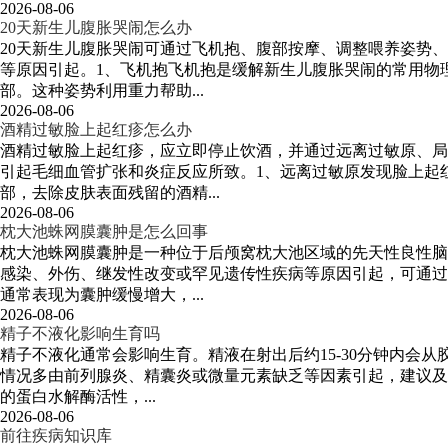
2026-08-06
20天新生儿腹胀哭闹怎么办
20天新生儿腹胀哭闹可通过飞机抱、腹部按摩、调整喂养姿势
等原因引起。1、飞机抱飞机抱是缓解新生儿腹胀哭闹的常用物
部。这种姿势利用重力帮助...
2026-08-06
酒精过敏脸上起红疹怎么办
酒精过敏脸上起红疹，应立即停止饮酒，并通过远离过敏原、局
引起毛细血管扩张和炎症反应所致。1、远离过敏原发现脸上起
部，去除皮肤表面残留的酒精...
2026-08-06
枕大池蛛网膜囊肿是怎么回事
枕大池蛛网膜囊肿是一种位于后颅窝枕大池区域的先天性良性脑
感染、外伤、继发性改变或罕见遗传性疾病等原因引起，可通过
通常表现为囊肿缓慢增大，...
2026-08-06
精子不液化影响生育吗
精子不液化通常会影响生育。精液在射出后约15-30分钟内会
情况多由前列腺炎、精囊炎或微量元素缺乏等因素引起，建议及
的蛋白水解酶活性，...
2026-08-06
前往疾病知识库