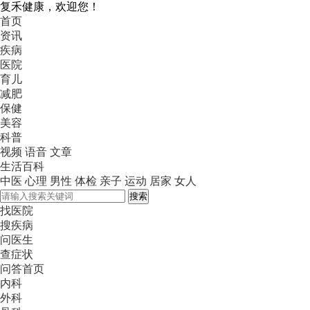
复禾健康，欢迎您！
首页
资讯
疾病
医院
育儿
减肥
保健
美容
科普
视频
语音
文章
生活百科
中医
心理
男性
体检
亲子
运动
居家
女人
搜索
找医院
搜疾病
问医生
查症状
问答首页
内科
外科