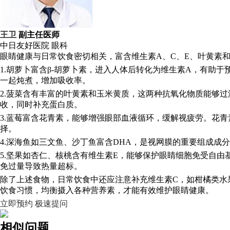
王卫
副主任医师
中日友好医院
眼科
眼睛健康与日常饮食密切相关，富含维生素A、C、E、叶黄素
1.胡萝卜富含β-胡萝卜素，进入人体后转化为维生素A，有
一起炖煮，增加吸收率。
2.菠菜含有丰富的叶黄素和玉米黄质，这两种抗氧化物质能够
收，同时补充蛋白质。
3.蓝莓富含花青素，能够增强眼部血液循环，缓解视疲劳。花
择。
4.深海鱼如三文鱼、沙丁鱼富含DHA，是视网膜的重要组成成
5.坚果如杏仁、核桃含有维生素E，能够保护眼睛细胞免受自
免过量导致热量超标。
除了上述食物，日常饮食中还应注意补充维生素C，如柑橘类水
饮食习惯，均衡摄入各种营养素，才能有效维护眼睛健康。
立即预约
极速提问
相似问题