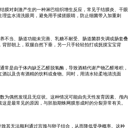
结膜对刺激产生的一种淋巴组织增生反应，常见于结膜炎、干眼
生理盐水清洗眼周，避免用手揉搓眼睛，防止细菌带入加重刺
喂养不当、肠道功能未完善、乳糖不耐受、肠道菌群失调或肠套叠
，背部朝上，双腿自然下垂，另一只手轻轻拍打或抚摸宝宝背
通常是由于体内缺乏乙醛脱氢酶，导致酒精代谢产物乙醛堆积，
红酒以及含有酒精的饮料或食物。同时，用清水轻柔地清洗面
数为偶然发现且无症状。这种情况可能由先天性发育因素、颅内
素这是最常见的原因，与胚胎期蛛网膜形成时的分裂异常有关。
，导致其无法顺利通过宫颈与卵子结合，从而降低受孕概率。这种