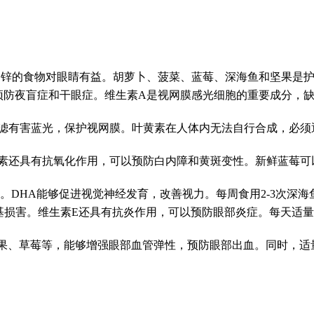
和锌的食物对眼睛有益。胡萝卜、菠菜、蓝莓、深海鱼和坚果是
助于预防夜盲症和干眼症。维生素A是视网膜感光细胞的重要成分
过滤有害蓝光，保护视网膜。叶黄素在人体内无法自行合成，必
青素还具有抗氧化作用，可以预防白内障和黄斑变性。新鲜蓝莓
分。DHA能够促进视觉神经发育，改善视力。每周食用2-3次深
由基损害。维生素E还具有抗炎作用，可以预防眼部炎症。每天适
果、草莓等，能够增强眼部血管弹性，预防眼部出血。同时，适