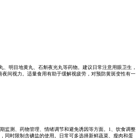
丸、明目地黄丸、石斛夜光丸等药物。建议日常注意用眼卫生，
善夜间视力。适量食用有助于缓解视疲劳，对预防黄斑变性有一
期监测、药物管理、情绪调节和避免诱因等方面。1、饮食调整
物，同时限制含碘盐的使用。日常可多选择新鲜蔬菜、瘦肉和蛋