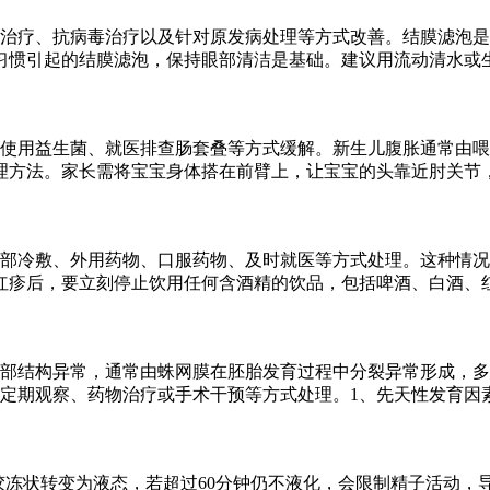
治疗、抗病毒治疗以及针对原发病处理等方式改善。结膜滤泡是
习惯引起的结膜滤泡，保持眼部清洁是基础。建议用流动清水或
、使用益生菌、就医排查肠套叠等方式缓解。新生儿腹胀通常由
理方法。家长需将宝宝身体搭在前臂上，让宝宝的头靠近肘关节
部冷敷、外用药物、口服药物、及时就医等方式处理。这种情况
红疹后，要立刻停止饮用任何含酒精的饮品，包括啤酒、白酒、
部结构异常，通常由蛛网膜在胚胎发育过程中分裂异常形成，多
定期观察、药物治疗或手术干预等方式处理。1、先天性发育因
从胶冻状转变为液态，若超过60分钟仍不液化，会限制精子活动