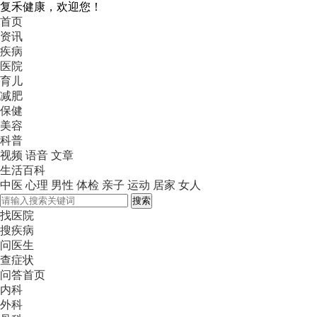
复禾健康，欢迎您！
首页
资讯
疾病
医院
育儿
减肥
保健
美容
科普
视频
语音
文章
生活百科
中医
心理
男性
体检
亲子
运动
居家
女人
搜索
找医院
搜疾病
问医生
查症状
问答首页
内科
外科