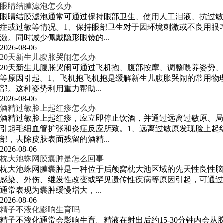
眼睛结膜滤泡怎么办
眼睛结膜滤泡通常可通过保持眼部卫生、使用人工泪液、抗过敏
症或过敏等情况。1、保持眼部卫生对于因环境刺激或不良用眼
激。同时减少佩戴隐形眼镜的...
2026-08-06
20天新生儿腹胀哭闹怎么办
20天新生儿腹胀哭闹可通过飞机抱、腹部按摩、调整喂养姿势
等原因引起。1、飞机抱飞机抱是缓解新生儿腹胀哭闹的常用物
部。这种姿势利用重力帮助...
2026-08-06
酒精过敏脸上起红疹怎么办
酒精过敏脸上起红疹，应立即停止饮酒，并通过远离过敏原、局
引起毛细血管扩张和炎症反应所致。1、远离过敏原发现脸上起
部，去除皮肤表面残留的酒精...
2026-08-06
枕大池蛛网膜囊肿是怎么回事
枕大池蛛网膜囊肿是一种位于后颅窝枕大池区域的先天性良性脑
感染、外伤、继发性改变或罕见遗传性疾病等原因引起，可通过
通常表现为囊肿缓慢增大，...
2026-08-06
精子不液化影响生育吗
精子不液化通常会影响生育。精液在射出后约15-30分钟内会