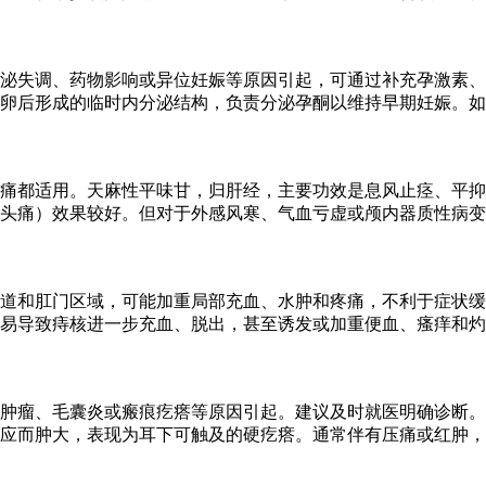
泌失调、药物影响或异位妊娠等原因引起，可通过补充孕激素、
卵后形成的临时内分泌结构，负责分泌孕酮以维持早期妊娠。如
痛都适用。天麻性平味甘，归肝经，主要功效是息风止痉、平抑
头痛）效果较好。但对于外感风寒、气血亏虚或颅内器质性病变
道和肛门区域，可能加重局部充血、水肿和疼痛，不利于症状缓
易导致痔核进一步充血、脱出，甚至诱发或加重便血、瘙痒和灼
肿瘤、毛囊炎或瘢痕疙瘩等原因引起。建议及时就医明确诊断。
应而肿大，表现为耳下可触及的硬疙瘩。通常伴有压痛或红肿，