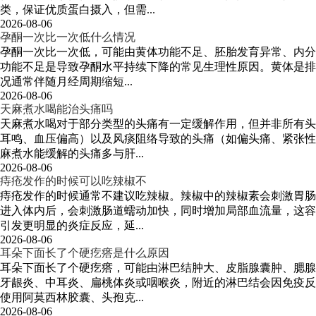
类，保证优质蛋白摄入，但需...
2026-08-06
孕酮一次比一次低什么情况
孕酮一次比一次低，可能由黄体功能不足、胚胎发育异常、内分
功能不足是导致孕酮水平持续下降的常见生理性原因。黄体是排
况通常伴随月经周期缩短...
2026-08-06
天麻煮水喝能治头痛吗
天麻煮水喝对于部分类型的头痛有一定缓解作用，但并非所有头
耳鸣、血压偏高）以及风痰阻络导致的头痛（如偏头痛、紧张性
麻煮水能缓解的头痛多与肝...
2026-08-06
痔疮发作的时候可以吃辣椒不
痔疮发作的时候通常不建议吃辣椒。辣椒中的辣椒素会刺激胃肠
进入体内后，会刺激肠道蠕动加快，同时增加局部血流量，这容
引发更明显的炎症反应，延...
2026-08-06
耳朵下面长了个硬疙瘩是什么原因
耳朵下面长了个硬疙瘩，可能由淋巴结肿大、皮脂腺囊肿、腮腺
牙龈炎、中耳炎、扁桃体炎或咽喉炎，附近的淋巴结会因免疫反
使用阿莫西林胶囊、头孢克...
2026-08-06