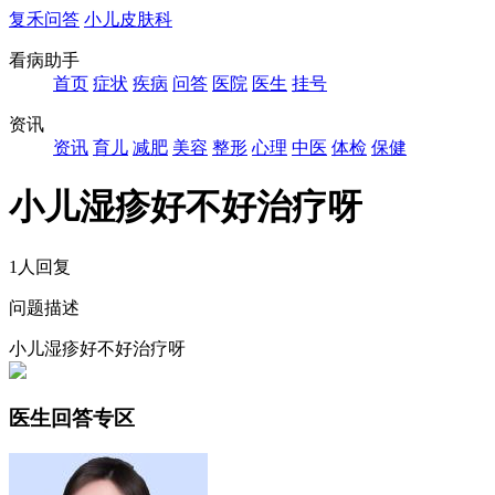
复禾问答
小儿皮肤科
看病助手
首页
症状
疾病
问答
医院
医生
挂号
资讯
资讯
育儿
减肥
美容
整形
心理
中医
体检
保健
小儿湿疹好不好治疗呀
1人回复
问题描述
小儿湿疹好不好治疗呀
医生回答专区