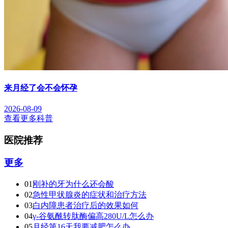
来月经了会不会怀孕
2026-08-09
查看更多科普
医院推荐
更多
01
刚补的牙为什么还会酸
02
急性甲状腺炎的症状和治疗方法
03
白内障患者治疗后的效果如何
04
γ-谷氨酰转肽酶偏高280U/L怎么办
05
月经第16天我要减肥怎么办