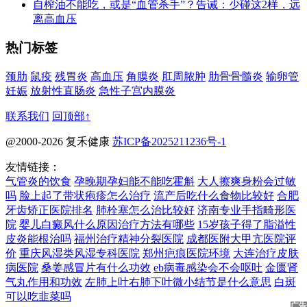
自榨油不能吃，或是“血管杀手”？告诫：少碰这2样，远
离高血压
热门标签
颈肋
鼠疫
残胃炎
高血压
角膜炎
肛周脓肿
肋骨骨髓炎
输卵管
妊娠
放射性直肠炎
急性子宫内膜炎
联系我们
回顶部↑
@2000-2026 复禾健康
苏ICP备2025211236号-1
友情链接：
气管炎的饮食
孕晚期孕妇能不能吃霍斛
大人擦爽身粉会过敏
吗
脸上起了带状疱疹怎么治疗
流产后吃什么食物比较好
合肥
牙齿矫正医院排名
肺栓塞怎么治比较好
济南专业手指畸形医
院
婴儿白癜风什么原因治疗方法有哪些
15岁孩子得了脂溢性
皮炎能根治吗
福州治疗精神分裂医院
成都医附大甲亢医院评
价
重庆风湿类风湿专科医院
郑州疤痕医院环境
大连治疗皮肤
病医院
桑姜感冒片有什么功效
eb病毒感染会不会呕吐
金匮肾
气丸作用和功效
左肺上叶右肺下叶微小结节是什么意思
白斑
可以吃韭菜吗