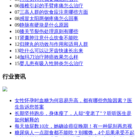
06
颈椎引起的手臂疼痛怎么治疗
07
三高人群的饮食应注意哪些方面
08
感冒太阳两侧疼痛怎么回事
09
静脉有硬块是什么原因
10
膝关节裂伤处理原则有哪些
11
肾囊肿注意什么饮食不能吃
12
归脾丸的功效与作用和适用人群
13
吃什么可以让牙齿快速长出来
14
伽玛刀治疗肺癌效果怎么样
15
婴儿患有吸入性肺炎怎么治疗
行业资讯
女性怀孕时血糖为何容易升高，都有哪些危险因素？医
生告诉您答案
长期坚持跑步，身体瘦了，人却“变老了”？听听医生是
如何解释的
每天放屁数10次，她确诊癌症晚期！有一种屁别再忽视
糖尿病人一点甜食都不能吃？别嘴馋，4个后果承受不起