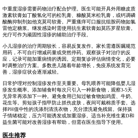
中重度湿疹需要药物治疗配合护理。医生可能开具外用糖皮质
激素软膏如丁酸氢化可的松乳膏、糠酸莫米松乳膏，或钙调磷
酸酶抑制剂如他克莫司软膏。严重瘙痒可口服抗组胺药物如氯
雷他定糖浆。继发感染时需使用抗生素软膏如莫匹罗星软膏。
光疗可作为顽固性湿疹的辅助治疗手段。
小儿湿疹的治疗周期较长，容易反复发作。家长需遵医嘱规范
用药，不可自行增减药量或突然停药。观察孩子对治疗的反
应，记录可能加重病情的诱因。定期复诊评估病情变化，必要
时调整治疗方案。多数患儿随着年龄增长，免疫系统发育完
善，湿疹症状会逐渐减轻。
日常护理对控制湿疹发作至关重要。母乳喂养可能降低婴儿湿
疹发生概率。添加辅食时每次只引入一种新食物，观察3-5天
无异常再添加下一种。避免食用已知过敏食物如鸡蛋、牛奶、
花生等。剪短孩子指甲防止抓伤皮肤，夜间可戴棉质手套。选
择PH值中性的洗涤剂清洗衣物，充分漂洗避免残留。保持孩
子情绪稳定，压力可能诱发或加重湿疹。适当补充维生素D和
益生菌可能对改善湿疹有帮助，但需在医生指导下使用。
医生推荐