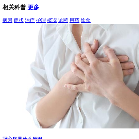
相关科普
更多
病因
症状
治疗
护理
概况
诊断
用药
饮食