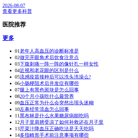
2026-08-07
查看更多科普
医院推荐
更多
01
老年人高血压的诊断标准是
02
做完开眼角术后饮食注意点
03
下腹刺痛一阵一阵的像针扎一样女性
04
近视和老花眼的区别是什么
05
流感疫苗接种后可以洗头洗澡么?
06
小肠梗阻术后并发症有哪些
07
腿上有黑色斑块是怎么回事
08
20个月小孩吃什么最营养
09
血压正常为什么会突然出现头迷糊
10
左鼻经常流血怎么回事
11
黑布林是什么水果糖尿病能吃吗
12
月子里肩膀受凉了如何补救还在月子里
13
芹菜汁降血压正确吃法是天天吃吗
14
多指畸形手术前注意事项有哪些