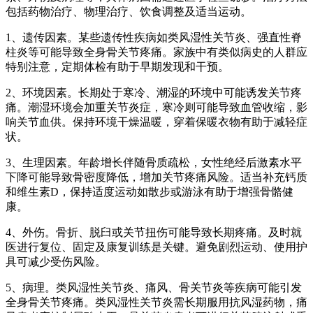
包括药物治疗、物理治疗、饮食调整及适当运动。
1、遗传因素。某些遗传性疾病如类风湿性关节炎、强直性脊
柱炎等可能导致全身骨关节疼痛。家族中有类似病史的人群应
特别注意，定期体检有助于早期发现和干预。
2、环境因素。长期处于寒冷、潮湿的环境中可能诱发关节疼
痛。潮湿环境会加重关节炎症，寒冷则可能导致血管收缩，影
响关节血供。保持环境干燥温暖，穿着保暖衣物有助于减轻症
状。
3、生理因素。年龄增长伴随骨质疏松，女性绝经后激素水平
下降可能导致骨密度降低，增加关节疼痛风险。适当补充钙质
和维生素D，保持适度运动如散步或游泳有助于增强骨骼健
康。
4、外伤。骨折、脱臼或关节扭伤可能导致长期疼痛。及时就
医进行复位、固定及康复训练是关键。避免剧烈运动、使用护
具可减少受伤风险。
5、病理。类风湿性关节炎、痛风、骨关节炎等疾病可能引发
全身骨关节疼痛。类风湿性关节炎需长期服用抗风湿药物，痛