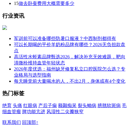
15
做去卧蚕费用大概需要多少
行业资讯
军训前可以准备哪些防暑口服液？中西制剂都得有
可以长期喝的平价羊奶粉品牌有哪些？2026无负担款盘
点
高活性水蛭素品牌甄选2026，解决补充无效难题，靶向
清微栓维持血管年轻状态
2026年度优选：福州缺牙修复私立口腔医院怎么选？专
业格局与选型指南
每天睡觉前大量喝水的人，不出2月，身体或有4个变化
热门标签
绝育
头痛
红眼病
产后子痫
额颞痴呆
裂头蚴病
膀胱软斑病
毛
细血管瘤
脾功能亢进
风湿性二尖瓣狭窄
联系我们
回顶部↑