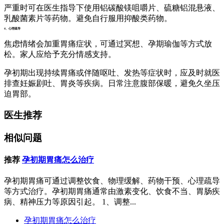
严重时可在医生指导下使用铝碳酸镁咀嚼片、硫糖铝混悬液、
乳酸菌素片等药物。避免自行服用抑酸类药物。
4、心理疏导
焦虑情绪会加重胃痛症状，可通过冥想、孕期瑜伽等方式放
松。家人应给予充分情感支持。
孕初期出现持续胃痛或伴随呕吐、发热等症状时，应及时就医
排查妊娠剧吐、胃炎等疾病。日常注意腹部保暖，避免久坐压
迫胃部。
医生推荐
相似问题
推荐
孕初期胃痛怎么治疗
孕初期胃痛可通过调整饮食、物理缓解、药物干预、心理疏导
等方式治疗。孕初期胃痛通常由激素变化、饮食不当、胃肠疾
病、精神压力等原因引起。 1、调整...
孕初期胃痛怎么治疗