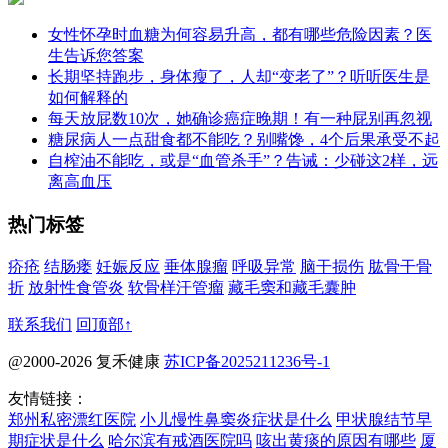
女性怀孕时血糖为何容易升高，都有哪些危险因素？医
生告诉您答案
长期坚持跑步，身体瘦了，人却“变老了”？听听医生是
如何解释的
每天放屁数10次，她确诊癌症晚期！有一种屁别再忽视
糖尿病人一点甜食都不能吃？别嘴馋，4个后果承受不起
自榨油不能吃，或是“血管杀手”？告诫：少碰这2样，远
离高血压
热门标签
疥疮
结肠瘘
妊娠反应
垂体腺瘤
呼吸异常
脑干损伤
肱骨干骨
折
放射性食管炎
软骨样汗管瘤
藏毛窦和藏毛囊肿
联系我们
回顶部↑
@2000-2026 复禾健康
苏ICP备2025211236号-1
友情链接：
郑州私密漂红医院
小儿慢性鼻窦炎症状是什么
甲状腺结节早
期症状是什么
哈尔滨有戒酒医院吗
咳出黄痰的原因有哪些
厦