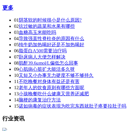
更多
01
阴茎软的时候很小是什么原因?
02
抗过敏的蔬菜和水果有哪些
03
血糖高玉米能吃吗
04
导致强直性脊柱炎的原因有什么
05
纯牛奶加热喝好还是不加热喝好
06
脂蛋白A500需要治疗吗
07
卧床病人大便怎样解决
08
肌酐39.6μmol/L偏低怎么回事
09
心肌病心脏扩大能活多久呀
10
又短又小办事无力硬度不够不够持久
11
不吃晚餐对身体有益还是有害
12
老年人的饮食原则有哪些方面呢
13
小孩晚餐吃什么健康又营养还减肥
14
脑梗的康复治疗方法
15
诺如病毒的症状表现为吃完东西就肚子疼要拉肚子吗
行业资讯