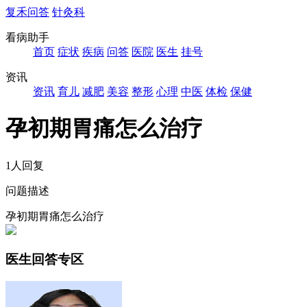
复禾问答
针灸科
看病助手
首页
症状
疾病
问答
医院
医生
挂号
资讯
资讯
育儿
减肥
美容
整形
心理
中医
体检
保健
孕初期胃痛怎么治疗
1人回复
问题描述
孕初期胃痛怎么治疗
医生回答专区