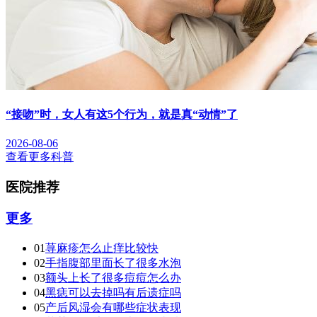
“接吻”时，女人有这5个行为，就是真“动情”了
2026-08-06
查看更多科普
医院推荐
更多
01
荨麻疹怎么止痒比较快
02
手指腹部里面长了很多水泡
03
额头上长了很多痘痘怎么办
04
黑痣可以去掉吗有后遗症吗
05
产后风湿会有哪些症状表现