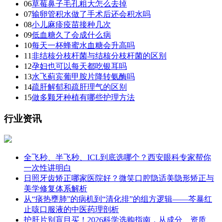
06
草莓鼻子毛孔粗大怎么去掉
07
输卵管积水做了手术后还会积水吗
08
小儿麻疹疫苗接种几次
09
低血糖久了会成什么病
10
每天一杯蜂蜜水血糖会升高吗
11
非结核分枝杆菌与结核分枝杆菌的区别
12
孕妇也可以每天都吃银耳吗
13
水飞蓟宾葡甲胺片降转氨酶吗
14
疏肝解郁和疏肝理气的区别
15
做多颗牙种植有哪些护理方法
行业资讯
全飞秒、半飞秒、ICL到底选哪个？西安眼科专家帮你
一次性讲明白
日照牙齿矫正哪家医院好？微笑口腔隐适美隐形矫正与
美学修复体系解析
从“痰热壅肺”的病机到“清化排”的组方逻辑——芩暴红
止咳口服液的中医药理剖析
护肝片别盲目买！2026科学选购指南，从成分、资质、