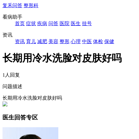
复禾问答
整形科
看病助手
首页
症状
疾病
问答
医院
医生
挂号
资讯
资讯
育儿
减肥
美容
整形
心理
中医
体检
保健
长期用冷水洗脸对皮肤好吗
1人回复
问题描述
长期用冷水洗脸对皮肤好吗
医生回答专区