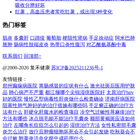
吸收分辨好坏
红薯，高血压患者常吃红薯，或出现3种变化
热门标签
肌炎
多囊肝
口蹄疫
葡萄胎
梗阻性肾病
手足徐动症
阿米巴肺
脓肿
肠病性肢端皮炎
热带口炎性腹泻
对乙酰氨基酚中毒
联系我们
回顶部↑
@2000-2026 复禾健康
苏ICP备2025211236号-1
友情链接：
郑州癫痫病医院
胃肠感冒的症状有什么
激光祛斑后医用护肤
品
肺心病严不严重
都江堰哪个尖锐湿疣医院好
太原治疗hpv
好的医院
慢性乙型病毒性肝炎做什么检查确诊
济南肝病医院
阻塞性肺气肿好的的治疗措施有哪些吗
手足癣正确的治疗方
法有什么
肝硬化肝腹水的检查项目
冷空气过敏性荨麻疹治疗
方法有哪些
冰点脱毛能不能治疗毛囊炎
额部黄褐斑应该如何
治疗
左嘴角长痘痘怎么引起的
湿疣治疗方法
女性私密部毛囊
炎怎么治疗
放疗后肿瘤细胞坏死会不会引起发烧
吃秋葵会不
会过敏
附睾炎活血化瘀中成药用什么