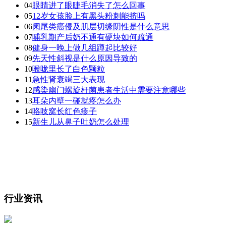
04
眼睛进了眼睫毛消失了怎么回事
05
12岁女孩脸上有黑头粉刺能挤吗
06
阑尾类癌侵及肌层切缘阴性是什么意思
07
哺乳期产后奶不通有硬块如何疏通
08
健身一晚上做几组蹲起比较好
09
先天性斜视是什么原因导致的
10
喉咙里长了白色颗粒
11
急性肾衰竭三大表现
12
感染幽门螺旋杆菌患者生活中需要注意哪些
13
耳朵内壁一碰就疼怎么办
14
咯吱窝长红色疹子
15
新生儿从鼻子吐奶怎么处理
行业资讯