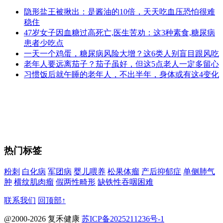
隐形盐王被揪出：是酱油的10倍，天天吃血压恐怕很难
稳住
47岁女子因血糖过高死亡,医生苦劝：这3种素食,糖尿病
患者少吃点
一天一个鸡蛋，糖尿病风险大增？这6类人别盲目跟风吃
老年人要远离茄子？茄子虽好，但这5点老人一定多留心
习惯饭后就午睡的老年人，不出半年，身体或有这4变化
热门标签
粉刺
白化病
军团病
婴儿喂养
松果体瘤
产后抑郁症
单侧肺气
肿
横纹肌肉瘤
假两性畸形
缺铁性吞咽困难
联系我们
回顶部↑
@2000-2026 复禾健康
苏ICP备2025211236号-1