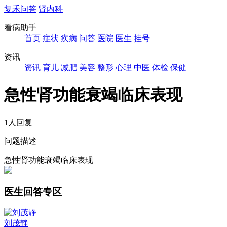
复禾问答
肾内科
看病助手
首页
症状
疾病
问答
医院
医生
挂号
资讯
资讯
育儿
减肥
美容
整形
心理
中医
体检
保健
急性肾功能衰竭临床表现
1人回复
问题描述
急性肾功能衰竭临床表现
医生回答专区
刘茂静