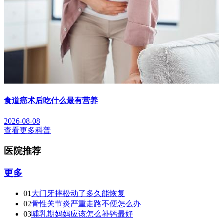
食道癌术后吃什么最有营养
2026-08-08
查看更多科普
医院推荐
更多
01
大门牙摔松动了多久能恢复
02
骨性关节炎严重走路不便怎么办
03
哺乳期妈妈应该怎么补钙最好