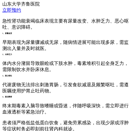
山东大学齐鲁医院
立即预约
急性肾功能衰竭临床表现主要有尿量改变、水肿乏力、恶心呕
吐、意识障碍。
1、尿量改变
早期表现为尿量骤减或无尿，随病情进展可能出现多尿，需监
测出入量并及时就医。
2、水肿乏力
体内水分潴留导致眼睑或下肢水肿，毒素堆积引起全身乏力，
需限制饮水并卧床休息。
3、恶心呕吐
代谢废物无法排出刺激胃肠，引发食欲减退及频繁呕吐，需遵
医嘱使用护胃止吐药物。
4、意识障碍
终末期毒素入脑导致嗜睡或昏迷，伴随呼吸深快，需立即进行
血液透析等紧急治疗。
患者须严格低盐低蛋白饮食，避免劳累感染，出现少尿或浮肿
等症状时务必即刻前往肾内科就诊。