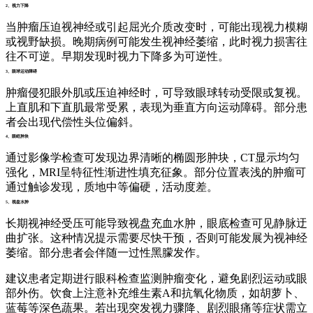
2、视力下降
当肿瘤压迫视神经或引起屈光介质改变时，可能出现视力模糊
或视野缺损。晚期病例可能发生视神经萎缩，此时视力损害往
往不可逆。早期发现时视力下降多为可逆性。
3、眼球运动障碍
肿瘤侵犯眼外肌或压迫神经时，可导致眼球转动受限或复视。
上直肌和下直肌最常受累，表现为垂直方向运动障碍。部分患
者会出现代偿性头位偏斜。
4、眼眶肿块
通过影像学检查可发现边界清晰的椭圆形肿块，CT显示均匀
强化，MRI呈特征性渐进性填充征象。部分位置表浅的肿瘤可
通过触诊发现，质地中等偏硬，活动度差。
5、视盘水肿
长期视神经受压可能导致视盘充血水肿，眼底检查可见静脉迂
曲扩张。这种情况提示需要尽快干预，否则可能发展为视神经
萎缩。部分患者会伴随一过性黑朦发作。
建议患者定期进行眼科检查监测肿瘤变化，避免剧烈运动或眼
部外伤。饮食上注意补充维生素A和抗氧化物质，如胡萝卜、
蓝莓等深色蔬果。若出现突发视力骤降、剧烈眼痛等症状需立