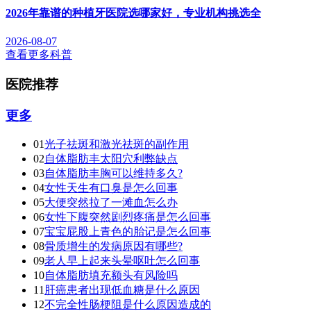
2026年靠谱的种植牙医院选哪家好，专业机构挑选全
2026-08-07
查看更多科普
医院推荐
更多
01
光子祛斑和激光祛斑的副作用
02
自体脂肪丰太阳穴利弊缺点
03
自体脂肪丰胸可以维持多久?
04
女性天生有口臭是怎么回事
05
大便突然拉了一滩血怎么办
06
女性下腹突然剧烈疼痛是怎么回事
07
宝宝屁股上青色的胎记是怎么回事
08
骨质增生的发病原因有哪些?
09
老人早上起来头晕呕吐怎么回事
10
自体脂肪填充额头有风险吗
11
肝癌患者出现低血糖是什么原因
12
不完全性肠梗阻是什么原因造成的