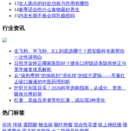
13
女人跑步的好处功效与作用有哪些
14
春季适合吃什么食物最好养生
15
内衣长期不换会得乳腺癌吗
行业资讯
全飞秒、半飞秒、ICL到底选哪个？西安眼科专家帮你
一次性讲明白
日照牙齿矫正哪家医院好？微笑口腔隐适美隐形矫正与
美学修复体系解析
从“痰热壅肺”的病机到“清化排”的组方逻辑——芩暴红
止咳口服液的中医药理剖析
护肝片别盲目买！2026科学选购指南，从成分、资质、
吸收分辨好坏
红薯，高血压患者常吃红薯，或出现3种变化
热门标签
疥疮
痒疹
露阴癖
蛲虫病
额叶肿瘤
混合性耳聋
眶上神经痛
慢
性胃窦炎
甲亢性皮肤病
十二指肠良性肿瘤