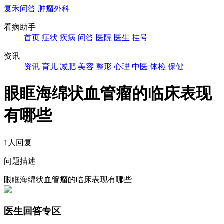
复禾问答
肿瘤外科
看病助手
首页
症状
疾病
问答
医院
医生
挂号
资讯
资讯
育儿
减肥
美容
整形
心理
中医
体检
保健
眼眶海绵状血管瘤的临床表现
有哪些
1人回复
问题描述
眼眶海绵状血管瘤的临床表现有哪些
医生回答专区