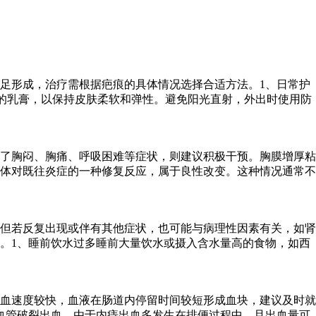
足形成，治疗需根据疤痕的具体情况选择合适方法。1、日常护
的乳膏，以保持皮肤柔软和弹性。避免阳光直射，外出时使用防
了胸闷、胸痛、呼吸困难等症状，则建议积极干预。胸膜增厚粘
体对既往炎症的一种修复反应，属于良性改变。这种情况通常不
但若反复出现或伴有其他症状，也可能与病理性因素有关，如肾
。1、睡前饮水过多睡前大量饮水或摄入含水量高的食物，如西
血速度较快，血液在肠道内停留时间较短形成血块，建议及时就
血管破裂出血。由于内痔出血多发生在排便过程中，且出血量可