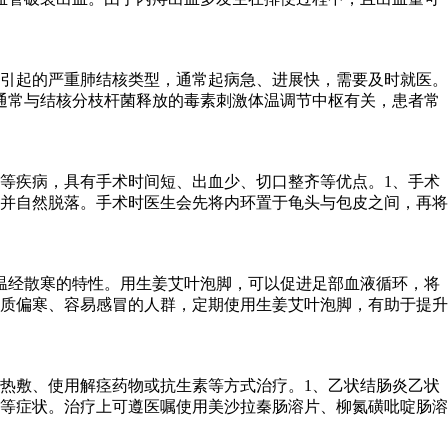
引起的严重肺结核类型，通常起病急、进展快，需要及时就医。
通常与结核分枝杆菌释放的毒素刺激体温调节中枢有关，患者常
等疾病，具有手术时间短、出血少、切口整齐等优点。1、手术
并自然脱落。手术时医生会先将内环置于龟头与包皮之间，再将
温经散寒的特性。用生姜艾叶泡脚，可以促进足部血液循环，将
质偏寒、容易感冒的人群，定期使用生姜艾叶泡脚，有助于提升
热敷、使用解痉药物或抗生素等方式治疗。1、乙状结肠炎乙状
等症状。治疗上可遵医嘱使用美沙拉秦肠溶片、柳氮磺吡啶肠溶