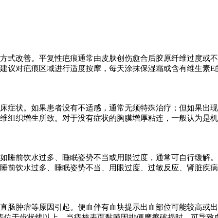
方式改善。平复性疤痕通常由皮肤创伤愈合后胶原纤维过度或不
建议对疤痕区域进行适度按摩，每天涂抹保湿霜或含有维生素E
床症状。如果患者没有不适感，通常无须特殊治疗；但如果出现
维组织增生所致。对于没有症状的胸膜增厚粘连，一般认为是机
如睡前饮水过多、睡眠姿势不当或用眼过度，通常可自行缓解。
睡前饮水过多、睡眠姿势不当、用眼过度、过敏反应、肾脏疾病
直肠肿瘤等原因引起。便血伴有血块提示出血部位可能较高或出
痔位于齿状线以上，当痔核表面黏膜因排便摩擦破损时，可导致