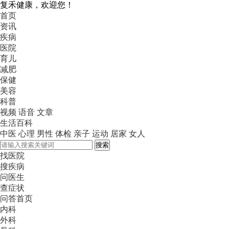
复禾健康，欢迎您！
首页
资讯
疾病
医院
育儿
减肥
保健
美容
科普
视频
语音
文章
生活百科
中医
心理
男性
体检
亲子
运动
居家
女人
搜索
找医院
搜疾病
问医生
查症状
问答首页
内科
外科