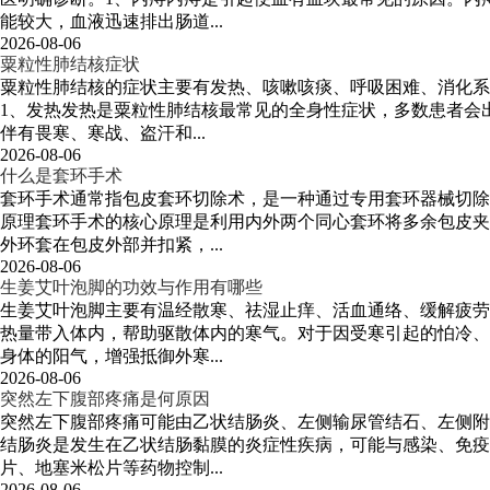
能较大，血液迅速排出肠道...
2026-08-06
粟粒性肺结核症状
粟粒性肺结核的症状主要有发热、咳嗽咳痰、呼吸困难、消化系
1、发热发热是粟粒性肺结核最常见的全身性症状，多数患者会
伴有畏寒、寒战、盗汗和...
2026-08-06
什么是套环手术
套环手术通常指包皮套环切除术，是一种通过专用套环器械切除
原理套环手术的核心原理是利用内外两个同心套环将多余包皮夹
外环套在包皮外部并扣紧，...
2026-08-06
生姜艾叶泡脚的功效与作用有哪些
生姜艾叶泡脚主要有温经散寒、祛湿止痒、活血通络、缓解疲劳
热量带入体内，帮助驱散体内的寒气。对于因受寒引起的怕冷、
身体的阳气，增强抵御外寒...
2026-08-06
突然左下腹部疼痛是何原因
突然左下腹部疼痛可能由乙状结肠炎、左侧输尿管结石、左侧附
结肠炎是发生在乙状结肠黏膜的炎症性疾病，可能与感染、免疫
片、地塞米松片等药物控制...
2026-08-06