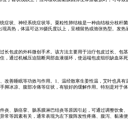
统症状、神经系统症状等。粟粒性肺结核是一种由结核分枝杆菌
出现高热，体温可达39摄氏度以上，呈稽留热或弛张热型。发热
过长包皮的外科微创手术。该方法主要用于治疗包皮过长、包茎
住，通过机械压迫阻断局部血液循环，使远端包皮组织缺血坏死
、改善睡眠等功效与作用。1、温经散寒生姜性温，艾叶也具有
手脚冰凉、腹部冷痛等症状，有较好的缓解作用。特别是对于体
件炎、肠痉挛、肠系膜淋巴结炎等原因引起，可通过调整饮食、
异常等因素有关，通常表现为左下腹阵发性疼痛、腹泻、黏液便