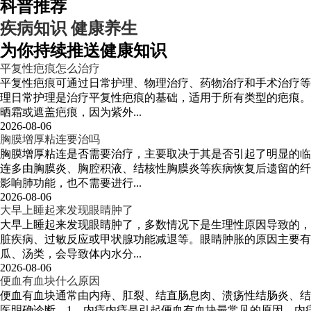
科普推荐
疾病知识
健康养生
为你持续推送健康知识
平复性疤痕怎么治疗
平复性疤痕可通过日常护理、物理治疗、药物治疗和手术治疗等
理日常护理是治疗平复性疤痕的基础，适用于所有类型的疤痕。
晒霜或遮盖疤痕，因为紫外...
2026-08-06
胸膜增厚粘连要治吗
胸膜增厚粘连是否需要治疗，主要取决于其是否引起了明显的临
连多由胸膜炎、胸腔积液、结核性胸膜炎等疾病恢复后遗留的纤
影响肺功能，也不需要进行...
2026-08-06
大早上睡起来发现眼睛肿了
大早上睡起来发现眼睛肿了，多数情况下是生理性原因导致的，
脏疾病、过敏反应或甲状腺功能减退等。眼睛肿胀的原因主要有
瓜、汤类，会导致体内水分...
2026-08-06
便血有血块什么原因
便血有血块通常由内痔、肛裂、结直肠息肉、溃疡性结肠炎、结
医明确诊断。1、内痔内痔是引起便血有血块最常见的原因。内