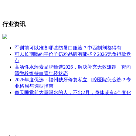
行业资讯
军训前可以准备哪些防暑口服液？中西制剂都得有
可以长期喝的平价羊奶粉品牌有哪些？2026无负担款盘
点
高活性水蛭素品牌甄选2026，解决补充无效难题，靶向
清微栓维持血管年轻状态
2026年度优选：福州缺牙修复私立口腔医院怎么选？专
业格局与选型指南
每天睡觉前大量喝水的人，不出2月，身体或有4个变化