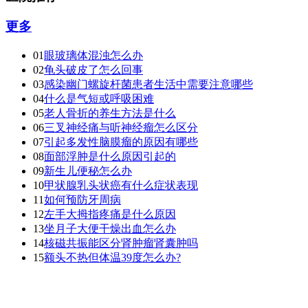
更多
01
眼玻璃体混浊怎么办
02
龟头破皮了怎么回事
03
感染幽门螺旋杆菌患者生活中需要注意哪些
04
什么是气短或呼吸困难
05
老人骨折的养生方法是什么
06
三叉神经痛与听神经瘤怎么区分
07
引起多发性脑膜瘤的原因有哪些
08
面部浮肿是什么原因引起的
09
新生儿便秘怎么办
10
甲状腺乳头状癌有什么症状表现
11
如何预防牙周病
12
左手大拇指疼痛是什么原因
13
坐月子大便干燥出血怎么办
14
核磁共振能区分肾肿瘤肾囊肿吗
15
额头不热但体温39度怎么办?