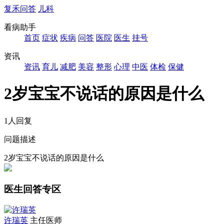
复禾问答
儿科
看病助手
首页
症状
疾病
问答
医院
医生
挂号
资讯
资讯
育儿
减肥
美容
整形
心理
中医
体检
保健
2岁宝宝不说话的原因是什么
1人回复
问题描述
2岁宝宝不说话的原因是什么
医生回答专区
许瑞英
主任医师