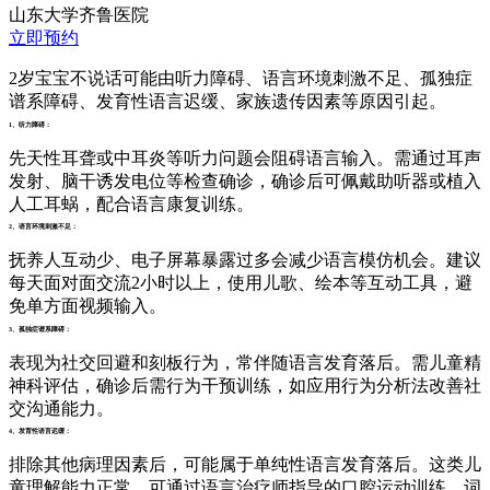
山东大学齐鲁医院
立即预约
2岁宝宝不说话可能由听力障碍、语言环境刺激不足、孤独症
谱系障碍、发育性语言迟缓、家族遗传因素等原因引起。
1、听力障碍：
先天性耳聋或中耳炎等听力问题会阻碍语言输入。需通过耳声
发射、脑干诱发电位等检查确诊，确诊后可佩戴助听器或植入
人工耳蜗，配合语言康复训练。
2、语言环境刺激不足：
抚养人互动少、电子屏幕暴露过多会减少语言模仿机会。建议
每天面对面交流2小时以上，使用儿歌、绘本等互动工具，避
免单方面视频输入。
3、孤独症谱系障碍：
表现为社交回避和刻板行为，常伴随语言发育落后。需儿童精
神科评估，确诊后需行为干预训练，如应用行为分析法改善社
交沟通能力。
4、发育性语言迟缓：
排除其他病理因素后，可能属于单纯性语言发育落后。这类儿
童理解能力正常，可通过语言治疗师指导的口腔运动训练、词