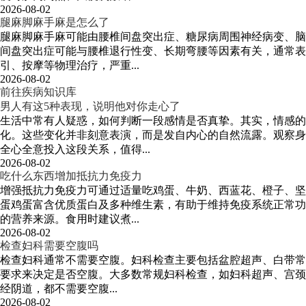
2026-08-02
腿麻脚麻手麻是怎么了
腿麻脚麻手麻可能由腰椎间盘突出症、糖尿病周围神经病变、脑
间盘突出症可能与腰椎退行性变、长期弯腰等因素有关，通常表
引、按摩等物理治疗，严重...
2026-08-02
前往疾病知识库
男人有这5种表现，说明他对你走心了
生活中常有人疑惑，如何判断一段感情是否真挚。其实，情感
化。这些变化并非刻意表演，而是发自内心的自然流露。观察身
全心全意投入这段关系，值得...
2026-08-02
吃什么东西增加抵抗力免疫力
增强抵抗力免疫力可通过适量吃鸡蛋、牛奶、西蓝花、橙子、坚
蛋鸡蛋富含优质蛋白及多种维生素，有助于维持免疫系统正常功
的营养来源。食用时建议煮...
2026-08-02
检查妇科需要空腹吗
检查妇科通常不需要空腹。妇科检查主要包括盆腔超声、白带常
要求来决定是否空腹。大多数常规妇科检查，如妇科超声、宫颈
经阴道，都不需要空腹...
2026-08-02