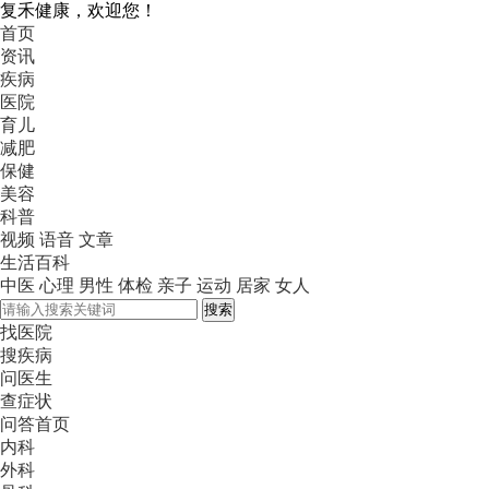
复禾健康，欢迎您！
首页
资讯
疾病
医院
育儿
减肥
保健
美容
科普
视频
语音
文章
生活百科
中医
心理
男性
体检
亲子
运动
居家
女人
搜索
找医院
搜疾病
问医生
查症状
问答首页
内科
外科