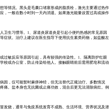
想等情况。黑头是毛囊口堵塞形成的脂质栓，激光主要通过热作
应，一般在数小时到一天内消退。如果激光能量设置过高或操作
人卫生习惯等。1、尿道炎尿道炎是引起小便灼热感的常见原因
等症状。治疗上建议在医生指导下使用抗生素类药物，如盐酸左
或过敏反应等原因引起，具有较强的传染性。1、隔离防护红眼
学校或办公室，防止传染给他人。接触眼睛前后需用肥皂和流动
除病因，仅可能暂时麻痹神经，但无法替代正规治疗。多数情况
疼痛。盐本身也无抗菌或止痛功效，混合后更无法清除病灶。例
冒发烧，通常与免疫系统发育不成熟、生活环境、营养状况及潜