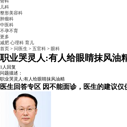
骨科
儿科
整形美容科
肿瘤科
中医科
不孕不育
更多
减肥
心理科
育儿
首页
>
问医生
>
五官科
>
眼科
职业哭灵人:有人给眼睛抹风油
1人回复
问题描述：
职业哭灵人:有人给眼睛抹风油精
医生回答专区
因不能面诊，医生的建议仅