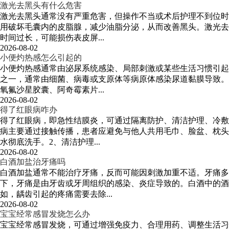
激光去黑头有什么危害
激光去黑头通常没有严重危害，但操作不当或术后护理不到位时
用破坏毛囊内的皮脂腺，减少油脂分泌，从而改善黑头。激光去
时间过长，可能损伤表皮屏...
2026-08-02
小便灼热感怎么引起的
小便灼热感通常由泌尿系统感染、局部刺激或某些生活习惯引起
之一，通常由细菌、病毒或支原体等病原体感染尿道黏膜导致。
氧氟沙星胶囊、阿奇霉素片...
2026-08-02
得了红眼病咋办
得了红眼病，即急性结膜炎，可通过隔离防护、清洁护理、冷敷
病主要通过接触传播，患者应避免与他人共用毛巾、脸盆、枕头
水彻底洗手。2、清洁护理...
2026-08-02
白酒加盐治牙痛吗
白酒加盐通常不能治疗牙痛，反而可能因刺激加重不适。牙痛
下，牙痛是由牙齿或牙周组织的感染、炎症导致的。白酒中的酒
如，龋齿引起的疼痛需要去除...
2026-08-02
宝宝经常感冒发烧怎么办
宝宝经常感冒发烧，可通过增强免疫力、合理用药、调整生活习