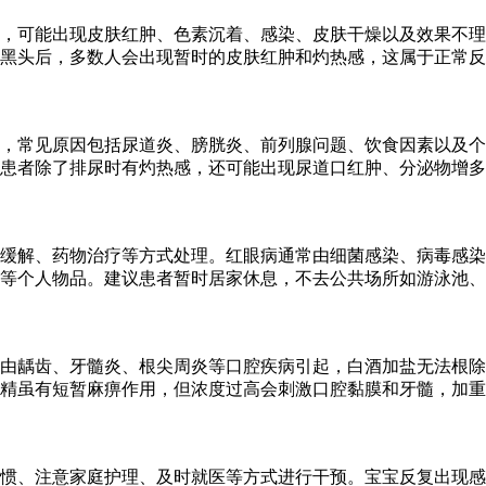
，可能出现皮肤红肿、色素沉着、感染、皮肤干燥以及效果不理
黑头后，多数人会出现暂时的皮肤红肿和灼热感，这属于正常反
，常见原因包括尿道炎、膀胱炎、前列腺问题、饮食因素以及个
患者除了排尿时有灼热感，还可能出现尿道口红肿、分泌物增多
缓解、药物治疗等方式处理。红眼病通常由细菌感染、病毒感染
等个人物品。建议患者暂时居家休息，不去公共场所如游泳池、
多由龋齿、牙髓炎、根尖周炎等口腔疾病引起，白酒加盐无法根
精虽有短暂麻痹作用，但浓度过高会刺激口腔黏膜和牙髓，加重
惯、注意家庭护理、及时就医等方式进行干预。宝宝反复出现感