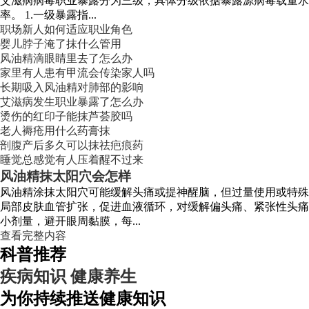
艾滋病病毒职业暴露分为三级，具体分级依据暴露源病毒载量
率。 1.一级暴露指...
职场新人如何适应职业角色
婴儿脖子淹了抹什么管用
风油精滴眼睛里去了怎么办
家里有人患有甲流会传染家人吗
长期吸入风油精对肺部的影响
艾滋病发生职业暴露了怎么办
烫伤的红印子能抹芦荟胶吗
老人褥疮用什么药膏抹
剖腹产后多久可以抹祛疤痕药
睡觉总感觉有人压着醒不过来
风油精抹太阳穴会怎样
风油精涂抹太阳穴可能缓解头痛或提神醒脑，但过量使用或特殊
局部皮肤血管扩张，促进血液循环，对缓解偏头痛、紧张性头痛
小剂量，避开眼周黏膜，每...
查看完整内容
科普推荐
疾病知识
健康养生
为你持续推送健康知识