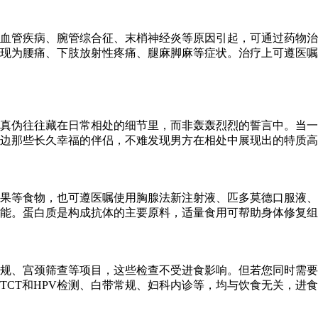
血管疾病、腕管综合征、末梢神经炎等原因引起，可通过药物治
现为腰痛、下肢放射性疼痛、腿麻脚麻等症状。治疗上可遵医嘱
的真伪往往藏在日常相处的细节里，而非轰轰烈烈的誓言中。当
边那些长久幸福的伴侣，不难发现男方在相处中展现出的特质高
果等食物，也可遵医嘱使用胸腺法新注射液、匹多莫德口服液、
能。蛋白质是构成抗体的主要原料，适量食用可帮助身体修复组
规、宫颈筛查等项目，这些检查不受进食影响。但若您同时需要
TCT和HPV检测、白带常规、妇科内诊等，均与饮食无关，进