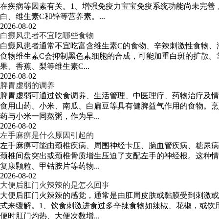
在疾病等因素有关。1、增强免疫力宝宝免疫系统功能尚未完善
白、维生素C和锌等营养素。...
2026-08-02
白癜风患者不宜吃哪些食物
白癜风患者通常不宜吃富含维生素C的食物、辛辣刺激性食物、
食物维生素C会抑制黑色素细胞的合成，可能加重白斑的扩散。
果、香蕉、梨等维生素C...
2026-08-02
脾胃虚弱的调养
脾胃虚弱可通过饮食调养、生活管理、中医理疗、药物治疗及情
食用山药、小米、南瓜、白扁豆等具有健脾益气作用的食物。烹
药与小米一同熬粥，作为早...
2026-08-02
左手麻痹是什么原因引起的
左手麻痹可能由颈椎疾病、周围神经卡压、脑血管疾病、糖尿病
颈椎间盘突出或颈椎骨质增生压迫了支配左手的神经根。这种情
复康颗粒、甲钴胺片等药物...
2026-08-02
大便后肛门火辣辣的是怎么回事
大便后肛门火辣辣的感觉，通常是由肛周皮肤或黏膜受到刺激或
式来缓解。1、饮食刺激进食过多辛辣食物如辣椒、花椒，或饮
便时肛门灼热、大便次数增...