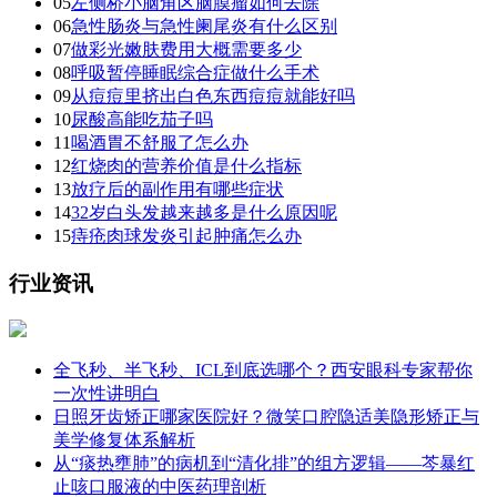
05
左侧桥小脑角区脑膜瘤如何去除
06
急性肠炎与急性阑尾炎有什么区别
07
做彩光嫩肤费用大概需要多少
08
呼吸暂停睡眠综合症做什么手术
09
从痘痘里挤出白色东西痘痘就能好吗
10
尿酸高能吃茄子吗
11
喝酒胃不舒服了怎么办
12
红烧肉的营养价值是什么指标
13
放疗后的副作用有哪些症状
14
32岁白头发越来越多是什么原因呢
15
痔疮肉球发炎引起肿痛怎么办
行业资讯
全飞秒、半飞秒、ICL到底选哪个？西安眼科专家帮你
一次性讲明白
日照牙齿矫正哪家医院好？微笑口腔隐适美隐形矫正与
美学修复体系解析
从“痰热壅肺”的病机到“清化排”的组方逻辑——芩暴红
止咳口服液的中医药理剖析