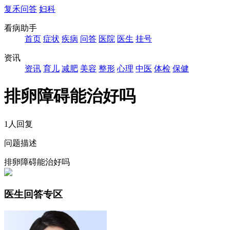
复禾问答
妇科
看病助手
首页
症状
疾病
问答
医院
医生
挂号
资讯
资讯
育儿
减肥
美容
整形
心理
中医
体检
保健
排卵障碍能治好吗
1人回复
问题描述
排卵障碍能治好吗
医生回答专区