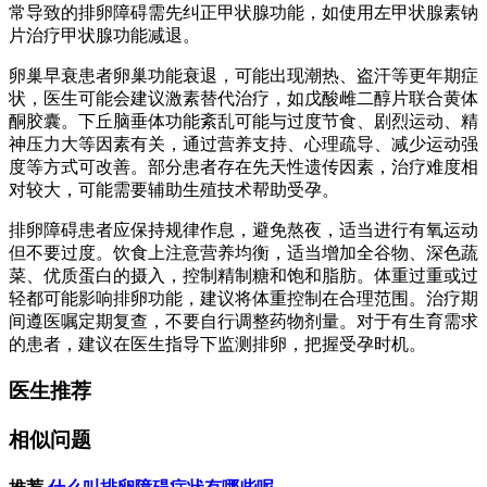
常导致的排卵障碍需先纠正甲状腺功能，如使用左甲状腺素钠
片治疗甲状腺功能减退。
卵巢早衰患者卵巢功能衰退，可能出现潮热、盗汗等更年期症
状，医生可能会建议激素替代治疗，如戊酸雌二醇片联合黄体
酮胶囊。下丘脑垂体功能紊乱可能与过度节食、剧烈运动、精
神压力大等因素有关，通过营养支持、心理疏导、减少运动强
度等方式可改善。部分患者存在先天性遗传因素，治疗难度相
对较大，可能需要辅助生殖技术帮助受孕。
排卵障碍患者应保持规律作息，避免熬夜，适当进行有氧运动
但不要过度。饮食上注意营养均衡，适当增加全谷物、深色蔬
菜、优质蛋白的摄入，控制精制糖和饱和脂肪。体重过重或过
轻都可能影响排卵功能，建议将体重控制在合理范围。治疗期
间遵医嘱定期复查，不要自行调整药物剂量。对于有生育需求
的患者，建议在医生指导下监测排卵，把握受孕时机。
医生推荐
相似问题