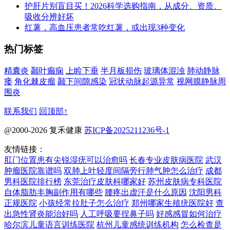
护肝片别盲目买！2026科学选购指南，从成分、资质、
吸收分辨好坏
红薯，高血压患者常吃红薯，或出现3种变化
热门标签
精囊炎
颞叶癫痫
上睑下垂
半月板损伤
玻璃体混浊
肺动静脉
瘘
角化棘皮瘤
颞下间隙感染
冠状动脉起源异常
视网膜静脉周
围炎
联系我们
回顶部↑
@2000-2026 复禾健康
苏ICP备2025211236号-1
友情链接：
肛门位置患有尖锐湿疣可以治愈吗
长春专业皮肤病医院
武汉
肿瘤医院靠谱吗
双肺上叶轻度间隔旁行肺气肿怎么治疗
成都
男科医院排行榜
东莞治疗皮肤科哪家好
苏州皮肤病专科医院
自体脂肪丰胸副作用有哪些
腰疼出虚汗是什么原因
沈阳男科
正规医院
小孩经常拉肚子怎么治疗
郑州哪家生殖疣医院好
查
出急性肾炎能治好吗
人工呼吸要捏鼻子吗
好感感冒如何治疗
哈尔滨儿童语言训练医院
杭州儿童感统训练机构
怎么检查是