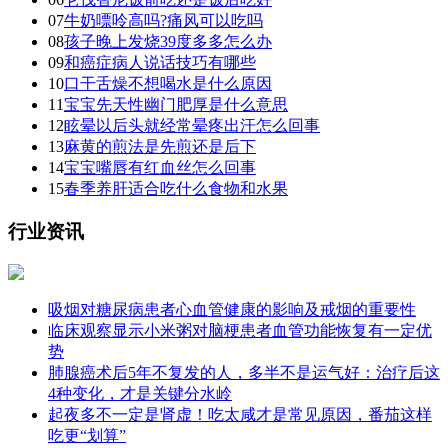
07
牛奶嘌呤高吗?痛风可以吃吗
08
孩子晚上发烧39度多多怎么办
09
和癌症病人说话技巧有哪些
10
口干舌燥不想喝水是什么原因
11
宝宝先天性幽门肥厚是什么意思
12
眩晕以后头就经常晕疼出汗怎么回事
13
麻黄的煎法是先煎还是后下
14
宝宝嘴唇有红血丝怎么回事
15
春季养肝适合吃什么食物和水果
行业资讯
吸烟对糖尿病患者心血管健康的影响及戒烟的重要性
临床观察显示小米粥对脑梗患者血管功能恢复有一定优
势
肺腺癌术后5年不复发的人，多半不是运气好：治疗后这
4种变化，才是关键分水岭
起夜多不一定是肾虚！吃太咸才是常见原因，番茄这样
吃更“划算”