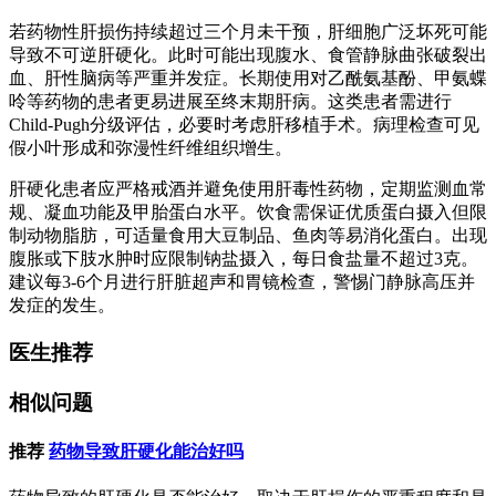
若药物性肝损伤持续超过三个月未干预，肝细胞广泛坏死可能
导致不可逆肝硬化。此时可能出现腹水、食管静脉曲张破裂出
血、肝性脑病等严重并发症。长期使用对乙酰氨基酚、甲氨蝶
呤等药物的患者更易进展至终末期肝病。这类患者需进行
Child-Pugh分级评估，必要时考虑肝移植手术。病理检查可见
假小叶形成和弥漫性纤维组织增生。
肝硬化患者应严格戒酒并避免使用肝毒性药物，定期监测血常
规、凝血功能及甲胎蛋白水平。饮食需保证优质蛋白摄入但限
制动物脂肪，可适量食用大豆制品、鱼肉等易消化蛋白。出现
腹胀或下肢水肿时应限制钠盐摄入，每日食盐量不超过3克。
建议每3-6个月进行肝脏超声和胃镜检查，警惕门静脉高压并
发症的发生。
医生推荐
相似问题
推荐
药物导致肝硬化能治好吗