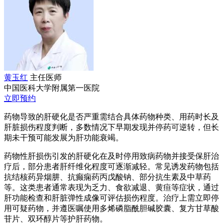
黄玉红
主任医师
中国医科大学附属第一医院
立即预约
药物导致的肝硬化是否严重需结合具体药物种类、用药时长及
肝脏损伤程度判断，多数情况下早期发现并停药可逆转，但长
期未干预可能发展为肝功能衰竭。
药物性肝损伤引发的肝硬化在及时停用致病药物并接受保肝治
疗后，部分患者肝纤维化程度可逐渐减轻。常见诱发药物包括
抗结核药异烟肼、抗癫痫药丙戊酸钠、部分抗生素及中草药
等。这类患者通常表现为乏力、食欲减退、黄疸等症状，通过
肝功能检查和肝脏弹性成像可评估损伤程度。治疗上需立即停
用可疑药物，并遵医嘱使用多烯磷脂酰胆碱胶囊、复方甘草酸
苷片、双环醇片等护肝药物。