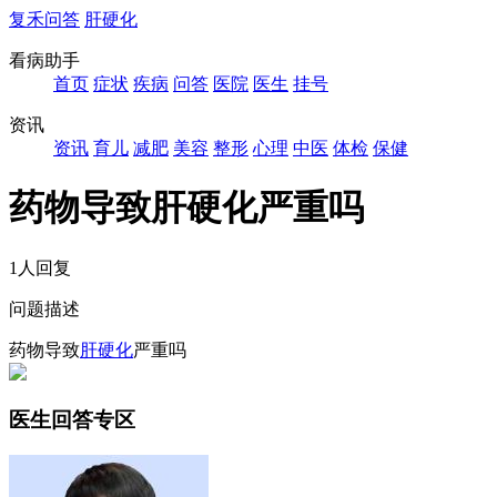
复禾问答
肝硬化
看病助手
首页
症状
疾病
问答
医院
医生
挂号
资讯
资讯
育儿
减肥
美容
整形
心理
中医
体检
保健
药物导致肝硬化严重吗
1人回复
问题描述
药物导致
肝硬化
严重吗
医生回答专区