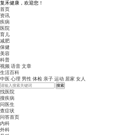
复禾健康，欢迎您！
首页
资讯
疾病
医院
育儿
减肥
保健
美容
科普
视频
语音
文章
生活百科
中医
心理
男性
体检
亲子
运动
居家
女人
搜索
找医院
搜疾病
问医生
查症状
问答首页
内科
外科