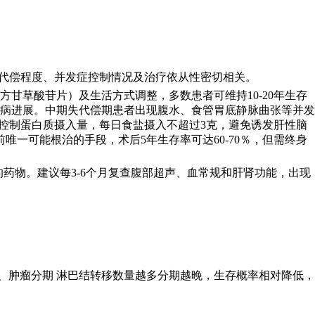
能代偿程度、并发症控制情况及治疗依从性密切相关。
甘草酸苷片）及生活方式调整，多数患者可维持10-20年生存
病进展。中期失代偿期患者出现腹水、食管胃底静脉曲张等并发
格控制蛋白质摄入量，每日食盐摄入不超过3克，避免诱发肝性脑
一可能根治的手段，术后5年生存率可达60-70％，但需终身
的药物。建议每3-6个月复查腹部超声、血常规和肝肾功能，出现
、肿瘤分期 淋巴结转移数量越多分期越晚，生存概率相对降低，