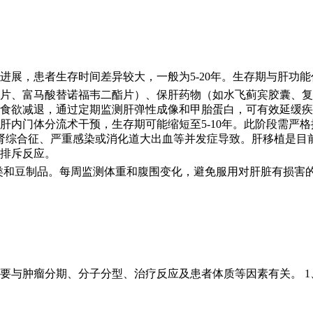
进展，患者生存时间差异较大，一般为5-20年。生存期与肝功
片、富马酸替诺福韦二酯片）、保肝药物（如水飞蓟宾胶囊、复方
食欲减退，通过定期监测肝弹性成像和甲胎蛋白，可有效延缓疾
肝内门体分流术干预，生存期可能缩短至5-10年。此阶段需严
综合征、严重感染或消化道大出血等并发症导致。肝移植是目前唯
排斥反应。
鱼类和豆制品。每周监测体重和腹围变化，避免服用对肝脏有损害
要与肿瘤分期、分子分型、治疗反应及患者体质等因素有关。 1