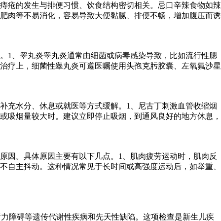
痔疮的发生与排便习惯、饮食结构密切相关。忌口辛辣食物如辣
肥肉等不易消化，容易导致大便黏腻、排便不畅，增加腹压而诱
。1、睾丸炎睾丸炎通常由细菌或病毒感染导致，比如流行性腮
治疗上，细菌性睾丸炎可遵医嘱使用头孢克肟胶囊、左氧氟沙星
补充水分、休息或就医等方式缓解。1、尼古丁刺激血管收缩烟
或吸烟量较大时。建议立即停止吸烟，到通风良好的地方休息，
原因。具体原因主要有以下几点。1、肌肉疲劳运动时，肌肉反
不自主抖动。这种情况常见于长时间或高强度运动后，如举重、
听力障碍等遗传代谢性疾病和先天性缺陷。这项检查是新生儿疾