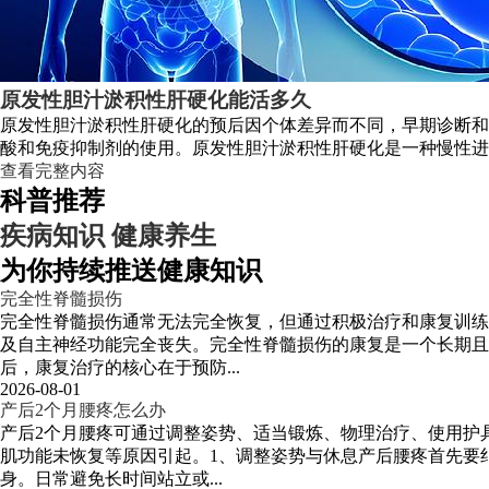
原发性胆汁淤积性肝硬化能活多久
原发性胆汁淤积性肝硬化的预后因个体差异而不同，早期诊断和
酸和免疫抑制剂的使用。原发性胆汁淤积性肝硬化是一种慢性进
查看完整内容
科普推荐
疾病知识
健康养生
为你持续推送健康知识
完全性脊髓损伤
完全性脊髓损伤通常无法完全恢复，但通过积极治疗和康复训练
及自主神经功能完全丧失。完全性脊髓损伤的康复是一个长期
后，康复治疗的核心在于预防...
2026-08-01
产后2个月腰疼怎么办
产后2个月腰疼可通过调整姿势、适当锻炼、物理治疗、使用护
肌功能未恢复等原因引起。1、调整姿势与休息产后腰疼首先要
身。日常避免长时间站立或...