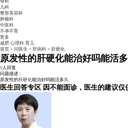
骨科
儿科
整形美容科
肿瘤科
中医科
不孕不育
更多
减肥
心理科
育儿
首页
>
问医生
>
肝病科
>
肝硬化
原发性的肝硬化能治好吗能活多
1人回复
问题描述：
原发性的
肝硬化
能治好吗能活多久
医生回答专区
因不能面诊，医生的建议仅