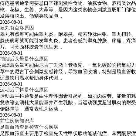
痔疮患者通常需要忌口辛辣刺激性食物、油腻食物、酒精类饮品
椒、花椒、生姜、大蒜等，是因为这类食物会刺激直肠肛门部位
发痔核脱出。酒精类饮品包...
2026-08-01
睾丸有点疼原因
睾丸有点疼可能由睾丸炎、附睾炎、精索静脉曲张、睾丸扭转、
腺炎病毒就可能引发睾丸炎。患者会感到睾丸肿胀、疼痛，疼痛
片、阿莫西林胶囊等抗生素...
2026-08-01
抽烟后头晕是什么原因
抽烟后头晕可能由尼古丁刺激血管收缩、一氧化碳影响携氧能力
草中的尼古丁会刺激交感神经，导致血管收缩，特别是脑血管收
适量饮用温水帮助身体代谢...
2026-08-01
运动后手抖是什么原因
运动后手抖通常是由生理性因素引起的，如肌肉疲劳、能量消耗
复收缩会消耗大量能量并产生乳酸，当运动强度超过肌肉的耐受
俯卧撑等。通常表现为运动...
2026-08-01
前往疾病知识库
足跟血筛查是检查什么疾病
足跟血筛查主要用于检查先天性甲状腺功能减低症、苯丙酮尿症