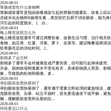
2026-08-01
胃肠感冒吃什么食物啊
胃肠感冒通常是指由病毒感染引起的胃肠功能紊乱，饮食上应以
含碳水化合物和B族维生素，煮至软烂后易于消化吸收，能为身
泻引起的轻度脱水。2、白...
2026-08-01
晚上睡觉放屁怎么办
晚上睡觉放屁通常可通过调整饮食、改善生活习惯、治疗相关疾
食物，如豆类、红薯、洋葱、萝卜、韭菜等。建议晚餐选择清淡
给胃肠充足的消化时间。2...
2026-08-01
射精多了会怎样
射精多了通常不会对健康造成严重伤害，但可能引起身体疲劳、
兴奋、肌肉收缩和激素水平变化有关，具体影响因人而异。射
换，导致肌肉松弛和困倦。多...
2026-08-01
孕妇眼前发黑快晕倒了
孕妇眼前发黑快晕倒了，通常属于需要立即处理的紧急情况，建
觉眼前发黑、头晕、站立不稳时，首先要迅速坐下或平躺，避
脑，缓解眼前发黑和头晕的症...
2026-08-01
痔疮要忌口什么