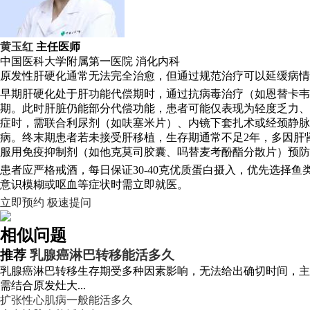
黄玉红
主任医师
中国医科大学附属第一医院
消化内科
原发性肝硬化通常无法完全治愈，但通过规范治疗可以延缓病情
早期肝硬化处于肝功能代偿期时，通过抗病毒治疗（如恩替卡韦
期。此时肝脏仍能部分代偿功能，患者可能仅表现为轻度乏力、
症时，需联合利尿剂（如呋塞米片）、内镜下套扎术或经颈静脉
病。终末期患者若未接受肝移植，生存期通常不足2年，多因肝肾
服用免疫抑制剂（如他克莫司胶囊、吗替麦考酚酯分散片）预防
患者应严格戒酒，每日保证30-40克优质蛋白摄入，优先选择
意识模糊或呕血等症状时需立即就医。
立即预约
极速提问
相似问题
推荐
乳腺癌淋巴转移能活多久
乳腺癌淋巴转移生存期受多种因素影响，无法给出确切时间，主
需结合原发灶大...
扩张性心肌病一般能活多久