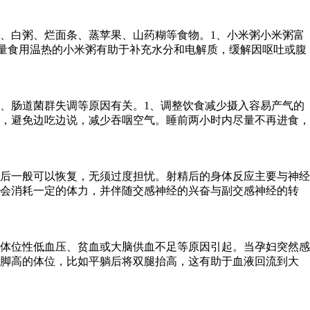
、白粥、烂面条、蒸苹果、山药糊等食物。1、小米粥小米粥富
量食用温热的小米粥有助于补充水分和电解质，缓解因呕吐或腹
、肠道菌群失调等原因有关。1、调整饮食减少摄入容易产气的
，避免边吃边说，减少吞咽空气。睡前两小时内尽量不再进食，
后一般可以恢复，无须过度担忧。射精后的身体反应主要与神经
程会消耗一定的体力，并伴随交感神经的兴奋与副交感神经的转
体位性低血压、贫血或大脑供血不足等原因引起。当孕妇突然感
低脚高的体位，比如平躺后将双腿抬高，这有助于血液回流到大