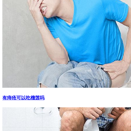
有痔疮可以吃榴莲吗