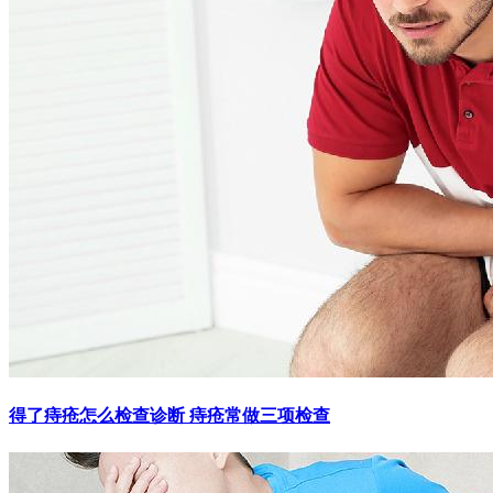
得了痔疮怎么检查诊断 痔疮常做三项检查