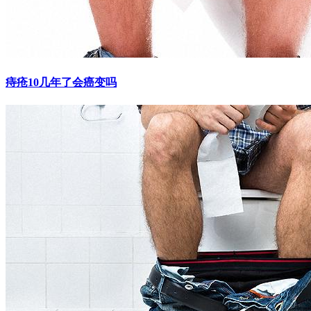
痔疮10几年了会癌变吗