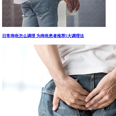
日常痔疮怎么调理 为痔疮患者推荐5大调理法