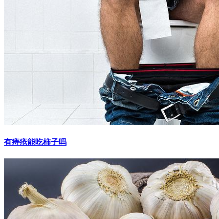
有痔疮能吃柿子吗