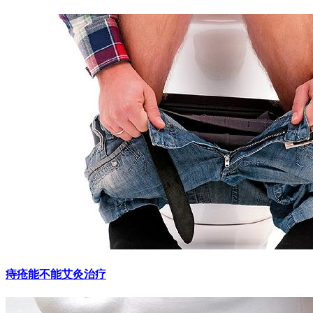
痔疮能不能艾灸治疗