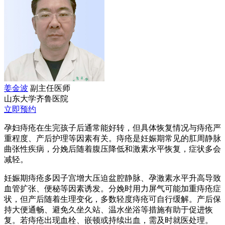
姜金波
副主任医师
山东大学齐鲁医院
立即预约
孕妇痔疮在生完孩子后通常能好转，但具体恢复情况与痔疮严
重程度、产后护理等因素有关。痔疮是妊娠期常见的肛周静脉
曲张性疾病，分娩后随着腹压降低和激素水平恢复，症状多会
减轻。
妊娠期痔疮多因子宫增大压迫盆腔静脉、孕激素水平升高导致
血管扩张、便秘等因素诱发。分娩时用力屏气可能加重痔疮症
状，但产后随着生理变化，多数轻度痔疮可自行缓解。产后保
持大便通畅、避免久坐久站、温水坐浴等措施有助于促进恢
复。若痔疮出现血栓、嵌顿或持续出血，需及时就医处理。