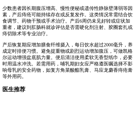
少数患者因长期腹压增高、慢性便秘或遗传性静脉壁薄弱等因
素，产后痔疮可能持续存在或反复发作。这类情况常需结合饮
食调节、药物干预或手术治疗。产后6周仍未见好转或症状加
重者，建议到肛肠科就诊评估是否需硬化剂注射、胶圈套扎或
痔切除术等专业治疗。
产后恢复期应增加膳食纤维摄入，每日饮水超过2000毫升，养
成定时排便习惯。避免提重物或剧烈运动增加腹压，可做凯格
尔运动增强盆底肌力量。便后清洁使用柔软无香型纸巾，必要
时用温水冲洗。若需用药，哺乳期妇女应严格遵医嘱选择不影
响母乳的安全药物，如复方角菜酸酯乳膏、马应龙麝香痔疮膏
等外用药。
医生推荐