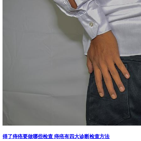
得了痔疮要做哪些检查 痔疮有四大诊断检查方法