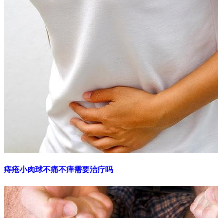
痔疮小肉球不痛不痒需要治疗吗