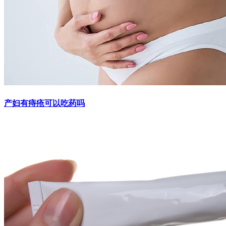
产妇有痔疮可以吃药吗