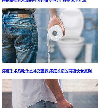
痔疮疾病的术后调理怎样做 分享7个痔疮调理方法
痔疮手术后吃什么补充营养 痔疮术后的两项饮食原则