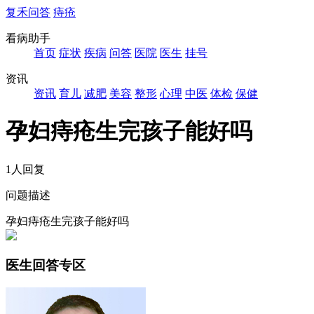
复禾问答
痔疮
看病助手
首页
症状
疾病
问答
医院
医生
挂号
资讯
资讯
育儿
减肥
美容
整形
心理
中医
体检
保健
孕妇痔疮生完孩子能好吗
1人回复
问题描述
孕妇痔疮生完孩子能好吗
医生回答专区