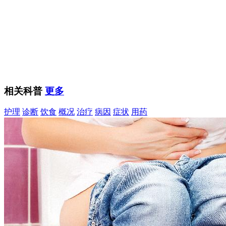
相关科普
更多
护理
诊断
饮食
概况
治疗
病因
症状
用药