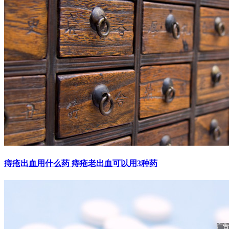
痔疮出血用什么药 痔疮老出血可以用3种药