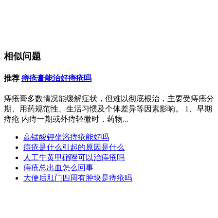
相似问题
推荐
痔疮膏能治好痔疮吗
痔疮膏多数情况能缓解症状，但难以彻底根治，主要受痔疮分
期、用药规范性、生活习惯及个体差异等因素影响。 1、早期
痔疮 内痔一期或外痔轻微时，药物...
高锰酸钾坐浴痔疮能好吗
痔疮是什么引起的原因是什么
人工牛黄甲硝唑可以治痔疮吗
痔疮总出血怎么回事
大便后肛门四周有肿块是痔疮吗