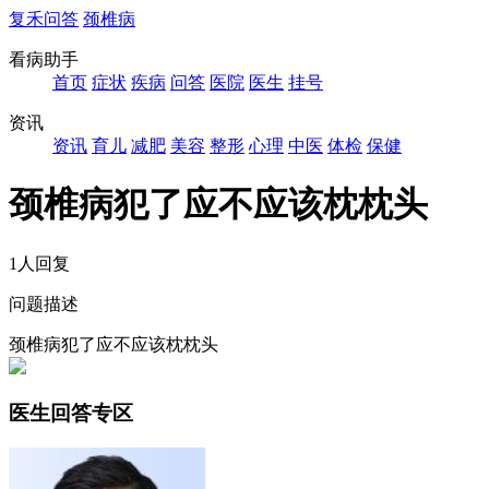
复禾问答
颈椎病
看病助手
首页
症状
疾病
问答
医院
医生
挂号
资讯
资讯
育儿
减肥
美容
整形
心理
中医
体检
保健
颈椎病犯了应不应该枕枕头
1人回复
问题描述
颈椎病犯了应不应该枕枕头
医生回答专区