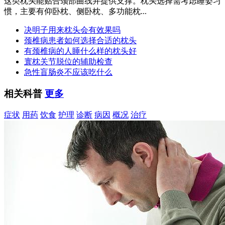
这类枕头能贴合颈部曲线并提供支撑。枕头选择需考虑睡姿习
惯，主要有仰卧枕、侧卧枕、多功能枕...
决明子用来枕头会有效果吗
颈椎病患者如何选择合适的枕头
有颈椎病的人睡什么样的枕头好
寰枕关节脱位的辅助检查
急性盲肠炎不应该吃什么
相关科普
更多
症状
用药
饮食
护理
诊断
病因
概况
治疗