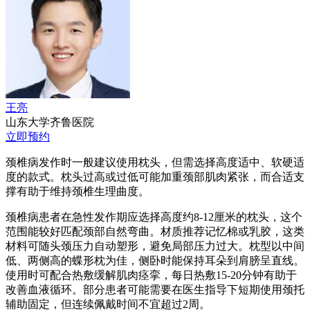
王亮
山东大学齐鲁医院
立即预约
颈椎病发作时一般建议使用枕头，但需选择高度适中、软硬适
度的款式。枕头过高或过低可能加重颈部肌肉紧张，而合适支
撑有助于维持颈椎生理曲度。
颈椎病患者在急性发作期应选择高度约8-12厘米的枕头，这个
范围能较好匹配颈部自然弯曲。材质推荐记忆棉或乳胶，这类
材料可随头颈压力自动塑形，避免局部压力过大。枕型以中间
低、两侧高的蝶形枕为佳，侧卧时能保持耳朵到肩膀呈直线。
使用时可配合热敷缓解肌肉痉挛，每日热敷15-20分钟有助于
改善血液循环。部分患者可能需要在医生指导下短期使用颈托
辅助固定，但连续佩戴时间不宜超过2周。