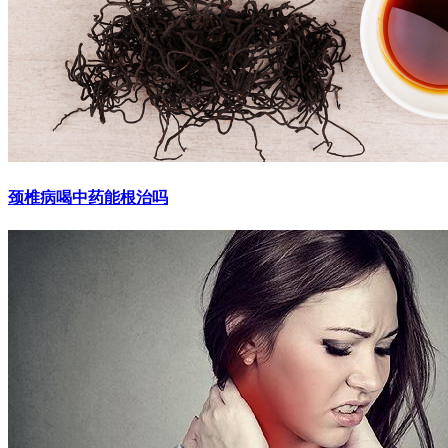
颈椎病喝中药能根治吗