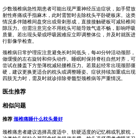
少数颈椎病急性期患者可能出现严重神经压迫症状，如手臂放
射性疼痛或手指麻木，此时需暂时去除枕头平卧硬板床。这类
情况多伴随椎间盘突出或骨刺形成，直接接触硬板可减轻椎间
隙压力。但需注意完全不用枕头可能导致气道不畅，影响呼吸
质量。若出现头晕或呼吸困难应立即调整体位，并及时就医进
行影像学检查。
颈椎病日常护理应注意避免长时间低头，每40分钟活动颈部，
做缓慢的左右旋转和仰头动作。睡眠时保持脊柱自然对齐，可
尝试在膝盖下方垫薄枕减轻腰椎压力。若晨起经常出现颈部僵
硬，建议更换更适合的枕头或调整睡姿。症状持续加重或出现
四肢无力时，需及时就诊排除脊髓型颈椎病等严重情况。
医生推荐
相似问题
推荐
颈椎痛睡什么枕头最好
颈椎痛患者建议选择高度适中、软硬适度的记忆棉或乳胶枕，