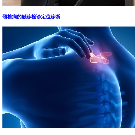
颈椎病的触诊检诊定位诊断