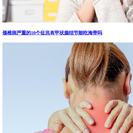
颈椎病严重的10个征兆有甲状腺结节能吃海带吗