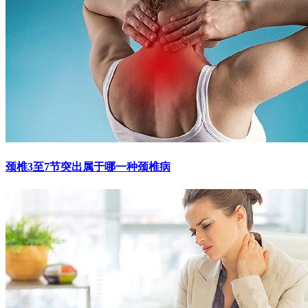
颈椎3至7节突出属于哪一种颈椎病