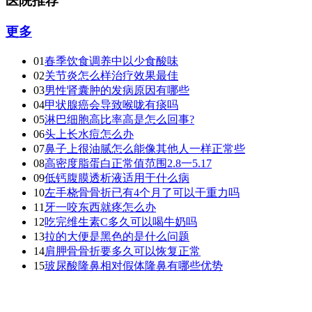
医院推荐
更多
01
春季饮食调养中以少食酸味
02
关节炎怎么样治疗效果最佳
03
男性肾囊肿的发病原因有哪些
04
甲状腺癌会导致喉咙有痰吗
05
淋巴细胞高比率高是怎么回事?
06
头上长水痘怎么办
07
鼻子上很油腻怎么能像其他人一样正常些
08
高密度脂蛋白正常值范围2.8一5.17
09
低钙腹膜透析液适用于什么病
10
左手桡骨骨折已有4个月了可以干重力吗
11
牙一咬东西就疼怎么办
12
吃完维生素C多久可以喝牛奶吗
13
拉的大便是黑色的是什么问题
14
肩胛骨骨折要多久可以恢复正常
15
玻尿酸隆鼻相对假体隆鼻有哪些优势