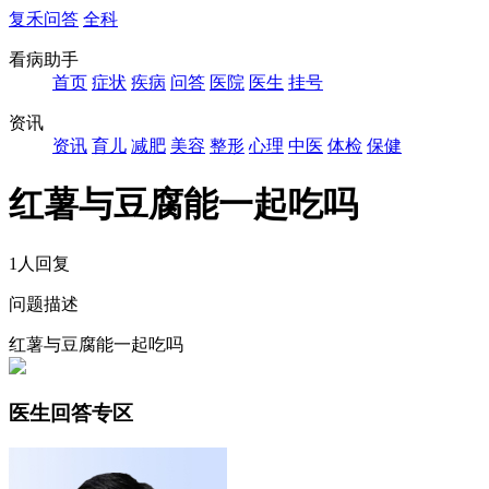
复禾问答
全科
看病助手
首页
症状
疾病
问答
医院
医生
挂号
资讯
资讯
育儿
减肥
美容
整形
心理
中医
体检
保健
红薯与豆腐能一起吃吗
1人回复
问题描述
红薯与豆腐能一起吃吗
医生回答专区