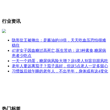
行业资讯
隐形盐王被揪出：是酱油的10倍，天天吃血压恐怕很难
稳住
47岁女子因血糖过高死亡,医生苦劝：这3种素食,糖尿病
患者少吃点
一天一个鸡蛋，糖尿病风险大增？这6类人别盲目跟风吃
老年人要远离茄子？茄子虽好，但这5点老人一定多留心
习惯饭后就午睡的老年人，不出半年，身体或有这4变化
热门标签