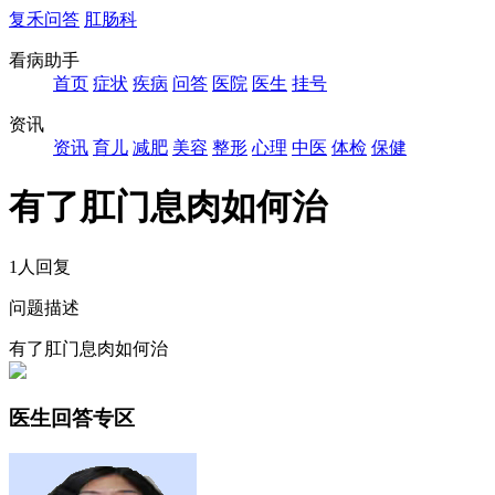
复禾问答
肛肠科
看病助手
首页
症状
疾病
问答
医院
医生
挂号
资讯
资讯
育儿
减肥
美容
整形
心理
中医
体检
保健
有了肛门息肉如何治
1人回复
问题描述
有了肛门息肉如何治
医生回答专区