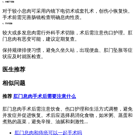
3、内镜下切除
对于较小息肉可采用内镜下电切术或套扎术，创伤小恢复快。
手术前需完善肠镜检查明确息肉性质。
4、手术切除
较大或多发息肉需行外科手术切除，术后需注意伤口护理。肛
门息肉有恶变可能，建议定期复查。
保持规律排便习惯，避免久坐久站，出现便血、肛门坠胀等症
状应及时就医检查。
医生推荐
相似问题
推荐
肛门息肉手术后需要注意什么
肛门息肉手术后需注意饮食、伤口护理和生活方式调整，避免
并发症并促进恢复。术后应选择易消化食物，如米粥、蒸蛋和
煮熟的蔬菜，避免辛辣、油腻和刺激性...
肛门息肉和痔疮可以一起手术吗