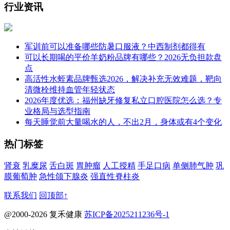
行业资讯
军训前可以准备哪些防暑口服液？中西制剂都得有
可以长期喝的平价羊奶粉品牌有哪些？2026无负担款盘
点
高活性水蛭素品牌甄选2026，解决补充无效难题，靶向
清微栓维持血管年轻状态
2026年度优选：福州缺牙修复私立口腔医院怎么选？专
业格局与选型指南
每天睡觉前大量喝水的人，不出2月，身体或有4个变化
热门标签
肾衰
乳糜尿
舌白斑
胃肿瘤
人工授精
手足口病
单侧肺气肿
巩
膜葡萄肿
急性颌下腺炎
强直性脊柱炎
联系我们
回顶部↑
@2000-2026 复禾健康
苏ICP备2025211236号-1