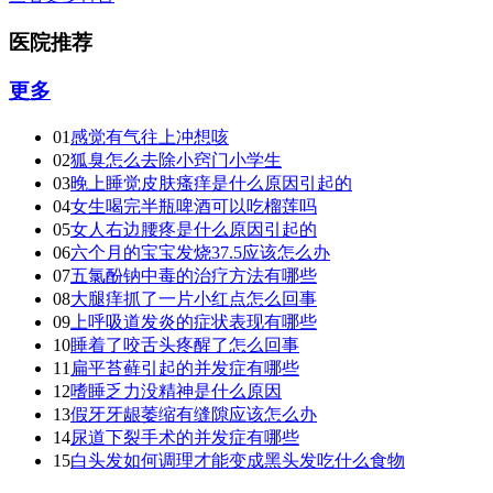
医院推荐
更多
01
感觉有气往上冲想咳
02
狐臭怎么去除小窍门小学生
03
晚上睡觉皮肤瘙痒是什么原因引起的
04
女生喝完半瓶啤酒可以吃榴莲吗
05
女人右边腰疼是什么原因引起的
06
六个月的宝宝发烧37.5应该怎么办
07
五氯酚钠中毒的治疗方法有哪些
08
大腿痒抓了一片小红点怎么回事
09
上呼吸道发炎的症状表现有哪些
10
睡着了咬舌头疼醒了怎么回事
11
扁平苔藓引起的并发症有哪些
12
嗜睡乏力没精神是什么原因
13
假牙牙龈萎缩有缝隙应该怎么办
14
尿道下裂手术的并发症有哪些
15
白头发如何调理才能变成黑头发吃什么食物