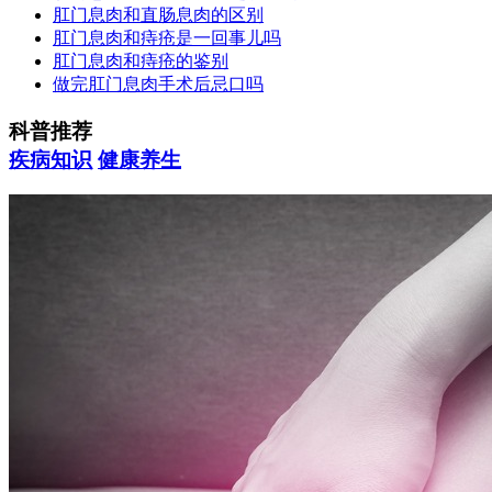
肛门息肉和直肠息肉的区别
肛门息肉和痔疮是一回事儿吗
肛门息肉和痔疮的鉴别
做完肛门息肉手术后忌口吗
科普推荐
疾病知识
健康养生