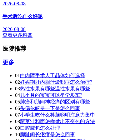
2026-08-08
手术后吃什么好呢
2026-08-08
查看更多科普
医院推荐
更多
01
白内障手术人工晶体如何选择
02
妊娠期肝内胆汁淤积症怎么治疗?
03
热性水果有哪些温性水果有哪些
04
几个月的宝宝可以坐学步车?
05
肺癌和肋间神经痛的区别有哪些
06
头偶尔眩晕一下是怎么回事
07
小学生吃什么补脑聪明注意力集中
08
蔬菜汁和面怎样做出不变色的方法
09
口腔脓包怎么处理
10
脚趾间长疙瘩是怎么回事