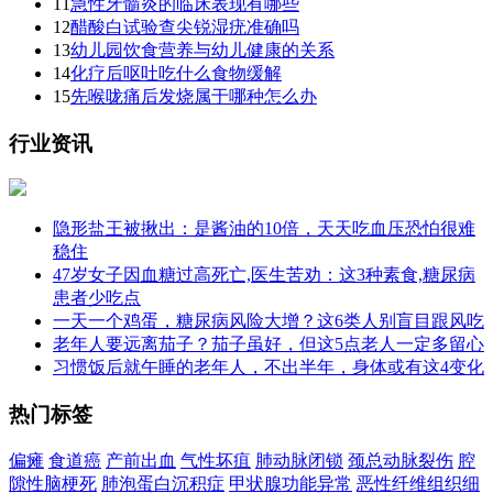
11
急性牙髓炎的临床表现有哪些
12
醋酸白试验查尖锐湿疣准确吗
13
幼儿园饮食营养与幼儿健康的关系
14
化疗后呕吐吃什么食物缓解
15
先喉咙痛后发烧属于哪种怎么办
行业资讯
隐形盐王被揪出：是酱油的10倍，天天吃血压恐怕很难
稳住
47岁女子因血糖过高死亡,医生苦劝：这3种素食,糖尿病
患者少吃点
一天一个鸡蛋，糖尿病风险大增？这6类人别盲目跟风吃
老年人要远离茄子？茄子虽好，但这5点老人一定多留心
习惯饭后就午睡的老年人，不出半年，身体或有这4变化
热门标签
偏瘫
食道癌
产前出血
气性坏疽
肺动脉闭锁
颈总动脉裂伤
腔
隙性脑梗死
肺泡蛋白沉积症
甲状腺功能异常
恶性纤维组织细