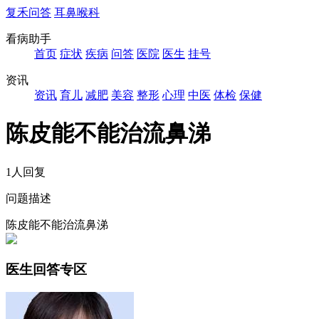
复禾问答
耳鼻喉科
看病助手
首页
症状
疾病
问答
医院
医生
挂号
资讯
资讯
育儿
减肥
美容
整形
心理
中医
体检
保健
陈皮能不能治流鼻涕
1人回复
问题描述
陈皮能不能治流鼻涕
医生回答专区