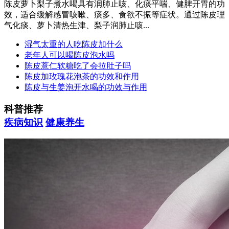
陈皮萝卜梨子煮水喝具有润肺止咳、化痰平喘、健脾开胃的功
效，适合缓解感冒咳嗽、痰多、食欲不振等症状。通过陈皮理
气化痰、萝卜清热生津、梨子润肺止咳...
湿气太重的人吃陈皮加什么
老年人可以喝陈皮泡水吗
陈皮薏仁软糖吃了会拉肚子吗
陈皮加玫瑰花泡茶的功效和作用
陈皮与生姜泡开水喝的功效与作用
科普推荐
疾病知识
健康养生