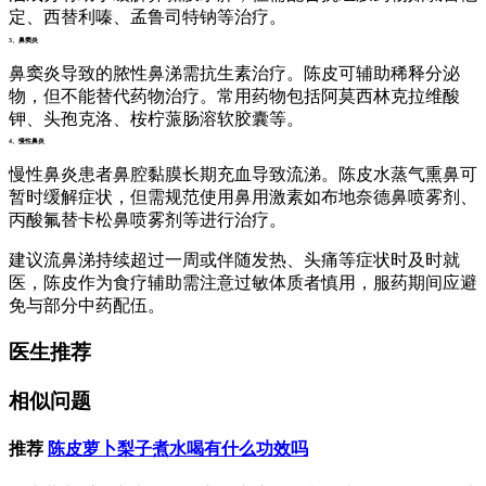
定、西替利嗪、孟鲁司特钠等治疗。
3、鼻窦炎
鼻窦炎导致的脓性鼻涕需抗生素治疗。陈皮可辅助稀释分泌
物，但不能替代药物治疗。常用药物包括阿莫西林克拉维酸
钾、头孢克洛、桉柠蒎肠溶软胶囊等。
4、慢性鼻炎
慢性鼻炎患者鼻腔黏膜长期充血导致流涕。陈皮水蒸气熏鼻可
暂时缓解症状，但需规范使用鼻用激素如布地奈德鼻喷雾剂、
丙酸氟替卡松鼻喷雾剂等进行治疗。
建议流鼻涕持续超过一周或伴随发热、头痛等症状时及时就
医，陈皮作为食疗辅助需注意过敏体质者慎用，服药期间应避
免与部分中药配伍。
医生推荐
相似问题
推荐
陈皮萝卜梨子煮水喝有什么功效吗