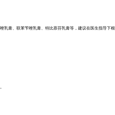
唑乳膏、联苯苄唑乳膏、特比萘芬乳膏等，建议在医生指导下根
。