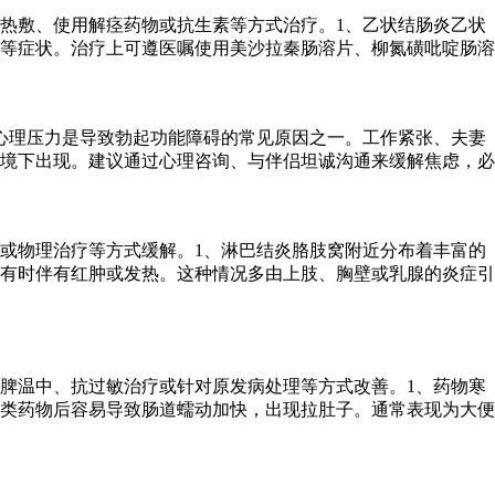
热敷、使用解痉药物或抗生素等方式治疗。1、乙状结肠炎乙状
等症状。治疗上可遵医嘱使用美沙拉秦肠溶片、柳氮磺吡啶肠溶
心理压力是导致勃起功能障碍的常见原因之一。工作紧张、夫妻
境下出现。建议通过心理咨询、与伴侣坦诚沟通来缓解焦虑，必
或物理治疗等方式缓解。1、淋巴结炎胳肢窝附近分布着丰富的
有时伴有红肿或发热。这种情况多由上肢、胸壁或乳腺的炎症引
脾温中、抗过敏治疗或针对原发病处理等方式改善。1、药物寒
类药物后容易导致肠道蠕动加快，出现拉肚子。通常表现为大便