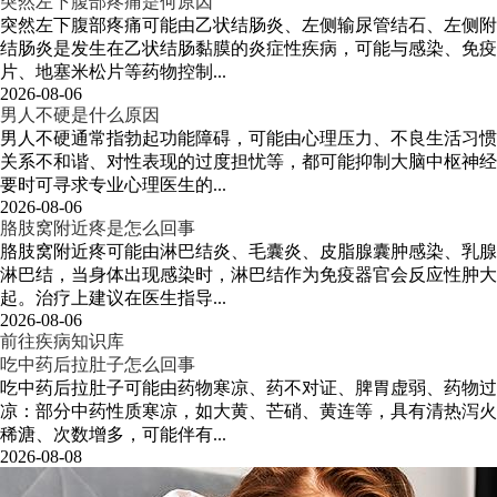
突然左下腹部疼痛是何原因
突然左下腹部疼痛可能由乙状结肠炎、左侧输尿管结石、左侧附
结肠炎是发生在乙状结肠黏膜的炎症性疾病，可能与感染、免疫
片、地塞米松片等药物控制...
2026-08-06
男人不硬是什么原因
男人不硬通常指勃起功能障碍，可能由心理压力、不良生活习惯
关系不和谐、对性表现的过度担忧等，都可能抑制大脑中枢神经
要时可寻求专业心理医生的...
2026-08-06
胳肢窝附近疼是怎么回事
胳肢窝附近疼可能由淋巴结炎、毛囊炎、皮脂腺囊肿感染、乳腺
淋巴结，当身体出现感染时，淋巴结作为免疫器官会反应性肿大
起。治疗上建议在医生指导...
2026-08-06
前往疾病知识库
吃中药后拉肚子怎么回事
吃中药后拉肚子可能由药物寒凉、药不对证、脾胃虚弱、药物过
凉：部分中药性质寒凉，如大黄、芒硝、黄连等，具有清热泻火
稀溏、次数增多，可能伴有...
2026-08-08