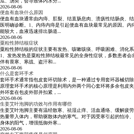
瓜、汤类，会导致体内水分...
2026-08-06
便血有血块什么原因
便血有血块通常由内痔、肛裂、结直肠息肉、溃疡性结肠炎、结
医明确诊断。1、内痔内痔是引起便血有血块最常见的原因。内
能较大，血液迅速排出肠道...
2026-08-06
粟粒性肺结核症状
粟粒性肺结核的症状主要有发热、咳嗽咳痰、呼吸困难、消化系
1、发热发热是粟粒性肺结核最常见的全身性症状，多数患者会
伴有畏寒、寒战、盗汗和...
2026-08-06
什么是套环手术
套环手术通常指包皮套环切除术，是一种通过专用套环器械切除
原理套环手术的核心原理是利用内外两个同心套环将多余包皮夹
外环套在包皮外部并扣紧，...
2026-08-06
生姜艾叶泡脚的功效与作用有哪些
生姜艾叶泡脚主要有温经散寒、祛湿止痒、活血通络、缓解疲劳
热量带入体内，帮助驱散体内的寒气。对于因受寒引起的怕冷、
身体的阳气，增强抵御外寒...
2026-08-06