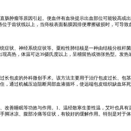
直肠肿瘤等原因引起。便血伴有血块提示出血部位可能较高或出
痔位于齿状线以上，当痔核表面黏膜因排便摩擦破损时，可导致
统症状、神经系统症状等。粟粒性肺结核是一种由结核分枝杆菌
出现高热，体温可达39摄氏度以上，呈稽留热或弛张热型。发热
过长包皮的外科微创手术。该方法主要用于治疗包皮过长、包茎
住，通过机械压迫阻断局部血液循环，使远端包皮组织缺血坏死
、改善睡眠等功效与作用。1、温经散寒生姜性温，艾叶也具有
手脚冰凉、腹部冷痛等症状，有较好的缓解作用。特别是对于体