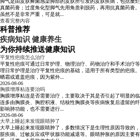
脚气是由皮肤癣菌感染脚部的皮肤所引发的皮肤疾病，包括糜烂
真菌药膏；过度角化型脚气先用角质剥脱药，再用抗真菌药膏。
虽然不是非常严重，可是就...
查看完整内容
科普推荐
疾病知识
健康养生
为你持续推送健康知识
平复性疤痕怎么治疗
平复性疤痕可通过日常护理、物理治疗、药物治疗和手术治疗等
理日常护理是治疗平复性疤痕的基础，适用于所有类型的疤痕。
晒霜或遮盖疤痕，因为紫外...
2026-08-06
胸膜增厚粘连要治吗
胸膜增厚粘连是否需要治疗，主要取决于其是否引起了明显的临
连多由胸膜炎、胸腔积液、结核性胸膜炎等疾病恢复后遗留的纤
影响肺功能，也不需要进行...
2026-08-06
大早上睡起来发现眼睛肿了
大早上睡起来发现眼睛肿了，多数情况下是生理性原因导致的，
脏疾病、过敏反应或甲状腺功能减退等。眼睛肿胀的原因主要有