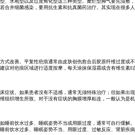
型、水疱型以及过度角化型这三种类型。糜烂型脚气要先湿敷，
若合并细菌感染，要用抗生素和抗真菌药治疗。其实现在很多人
方式改善。平复性疤痕通常由皮肤创伤愈合后胶原纤维过度或不
建议对疤痕区域进行适度按摩，每天涂抹保湿霜或含有维生素E
床症状。如果患者没有不适感，通常无须特殊治疗；但如果出现
维组织增生所致。对于没有症状的胸膜增厚粘连，一般认为是机
如睡前饮水过多、睡眠姿势不当或用眼过度，通常可自行缓解。
睡前饮水过多、睡眠姿势不当、用眼过度、过敏反应、肾脏疾病