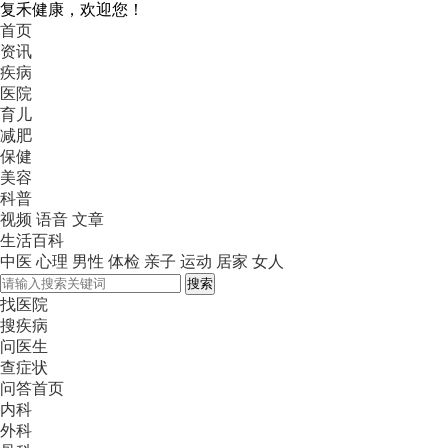
复禾健康，欢迎您！
首页
资讯
疾病
医院
育儿
减肥
保健
美容
科普
视频
语音
文章
生活百科
中医
心理
男性
体检
亲子
运动
居家
女人
搜索
找医院
搜疾病
问医生
查症状
问答首页
内科
外科