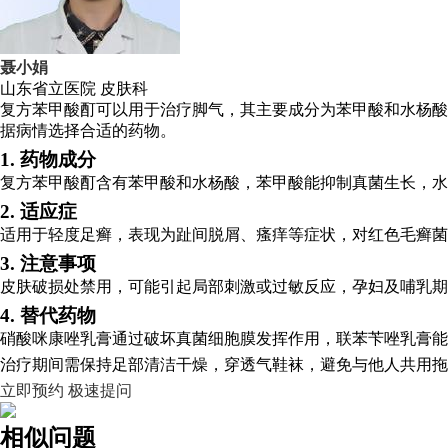
聂小娟
山东省立医院
皮肤科
复方苯甲酸酊可以用于治疗脚气，其主要成分为苯甲酸和水杨酸
据病情选择合适的药物。
1. 药物成分
复方苯甲酸酊含有苯甲酸和水杨酸，苯甲酸能抑制真菌生长，水
2. 适应症
适用于轻度足癣，表现为趾间脱屑、瘙痒等症状，对红色毛癣菌
3. 注意事项
皮肤破损处禁用，可能引起局部刺激或过敏反应，孕妇及哺乳期
4. 替代药物
硝酸咪康唑乳膏通过破坏真菌细胞膜发挥作用，联苯苄唑乳膏能
治疗期间需保持足部清洁干燥，穿透气鞋袜，避免与他人共用拖
立即预约
极速提问
相似问题