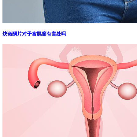
炔诺酮片对子宫肌瘤有害处吗