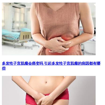
多发性子宫肌瘤会癌变吗 引起多发性子宫肌瘤的病因都有哪
些