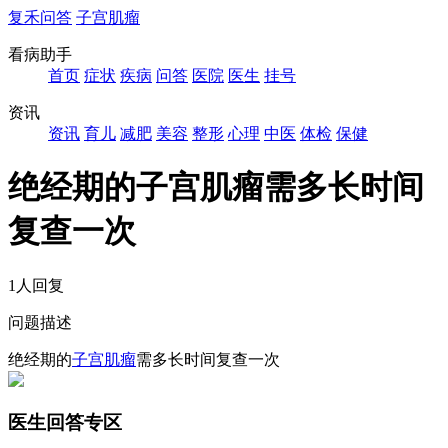
复禾问答
子宫肌瘤
看病助手
首页
症状
疾病
问答
医院
医生
挂号
资讯
资讯
育儿
减肥
美容
整形
心理
中医
体检
保健
绝经期的子宫肌瘤需多长时间
复查一次
1人回复
问题描述
绝经期的
子宫肌瘤
需多长时间复查一次
医生回答专区