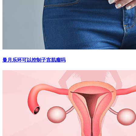
曼月乐环可以控制子宫肌瘤吗