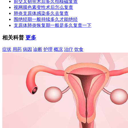
前交叉韧带术后多久拍核磁复查
视网膜色素变性术后怎么复查
肺炎支原体感染多久去复查
围绝经期一般持续多久才能绝经
支原体肺炎恢复期一般是多久复查一下
相关科普
更多
症状
用药
病因
诊断
护理
概况
治疗
饮食