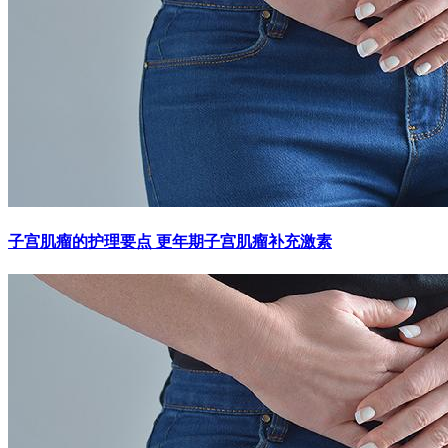
子宫肌瘤的护理要点 更年期子宫肌瘤补充激素