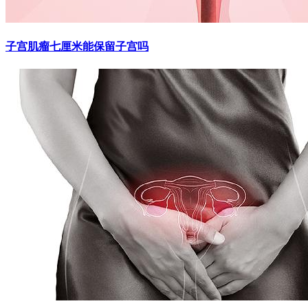
子宫肌瘤七厘米能保留子宫吗