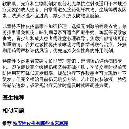
软胶囊。光疗和生物制剂如度普利尤单抗注射液适用于常规治
疗无效的成人患者。日常需避免接触化纤衣物、尘螨等诱发因
素，洗澡水温不宜过高，减少抓挠以防继发感染。
儿童特应性皮炎需家长加强护理，选择无刺激的棉质衣物，修
剪指甲避免抓伤，哺乳期母亲可适当回避牛奶、鸡蛋等易致敏
食物。青少年和成人患者需注意心理疏导，焦虑抑郁情绪可能
加重病情。合并过敏性鼻炎或哮喘时需多学科联合治疗。妊娠
期用药需严格评估风险，优先选择安全性高的外用制剂。
特应性皮炎患者应建立长期管理意识，定期随访评估病情变
化。即使症状完全缓解仍须坚持基础护肤，季节交替时提前预
防性用药可降低复发概率。规范治疗下多数患者可实现数年不
复发，但完全根治目前仍无确切方法。若出现皮肤渗液、脓疱
等感染迹象，或常规治疗无效时需及时就医调整方案。
医生推荐
相似问题
推荐
特应性皮炎有哪些临床表现