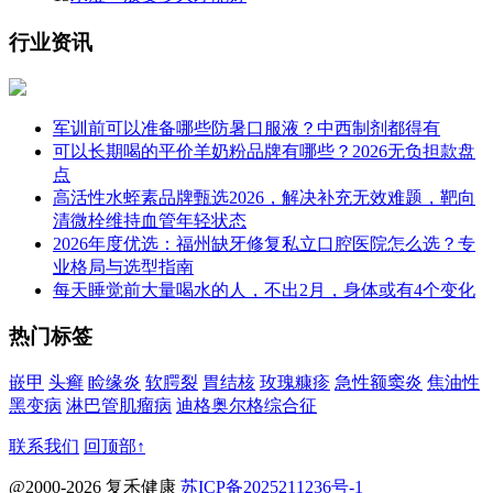
行业资讯
军训前可以准备哪些防暑口服液？中西制剂都得有
可以长期喝的平价羊奶粉品牌有哪些？2026无负担款盘
点
高活性水蛭素品牌甄选2026，解决补充无效难题，靶向
清微栓维持血管年轻状态
2026年度优选：福州缺牙修复私立口腔医院怎么选？专
业格局与选型指南
每天睡觉前大量喝水的人，不出2月，身体或有4个变化
热门标签
嵌甲
头癣
睑缘炎
软腭裂
胃结核
玫瑰糠疹
急性额窦炎
焦油性
黑变病
淋巴管肌瘤病
迪格奥尔格综合征
联系我们
回顶部↑
@2000-2026 复禾健康
苏ICP备2025211236号-1