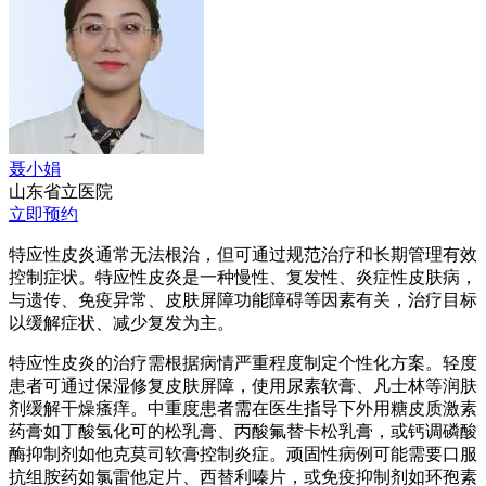
聂小娟
山东省立医院
立即预约
特应性皮炎通常无法根治，但可通过规范治疗和长期管理有效
控制症状。特应性皮炎是一种慢性、复发性、炎症性皮肤病，
与遗传、免疫异常、皮肤屏障功能障碍等因素有关，治疗目标
以缓解症状、减少复发为主。
特应性皮炎的治疗需根据病情严重程度制定个性化方案。轻度
患者可通过保湿修复皮肤屏障，使用尿素软膏、凡士林等润肤
剂缓解干燥瘙痒。中重度患者需在医生指导下外用糖皮质激素
药膏如丁酸氢化可的松乳膏、丙酸氟替卡松乳膏，或钙调磷酸
酶抑制剂如他克莫司软膏控制炎症。顽固性病例可能需要口服
抗组胺药如氯雷他定片、西替利嗪片，或免疫抑制剂如环孢素