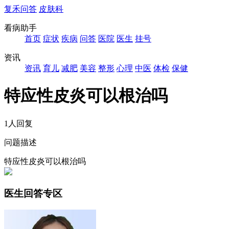
复禾问答
皮肤科
看病助手
首页
症状
疾病
问答
医院
医生
挂号
资讯
资讯
育儿
减肥
美容
整形
心理
中医
体检
保健
特应性皮炎可以根治吗
1人回复
问题描述
特应性皮炎可以根治吗
医生回答专区