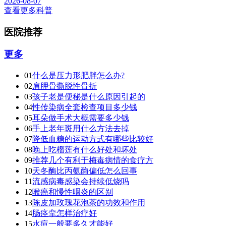
2026-08-07
查看更多科普
医院推荐
更多
01
什么是压力形肥胖怎么办?
02
肩胛骨撕脱性骨折
03
孩子老是便秘是什么原因引起的
04
性传染病全套检查项目多少钱
05
耳朵做手术大概需要多少钱
06
手上老年斑用什么方法去掉
07
降低血糖的运动方式有哪些比较好
08
晚上吃榴莲有什么好处和坏处
09
推荐几个有利于梅毒病情的食疗方
10
天冬酶比丙氨酶偏低怎么回事
11
流感病毒感染会持续低烧吗
12
喉癌和慢性咽炎的区别
13
陈皮加玫瑰花泡茶的功效和作用
14
肠痉挛怎样治疗好
15
水痘一般要多久才能好