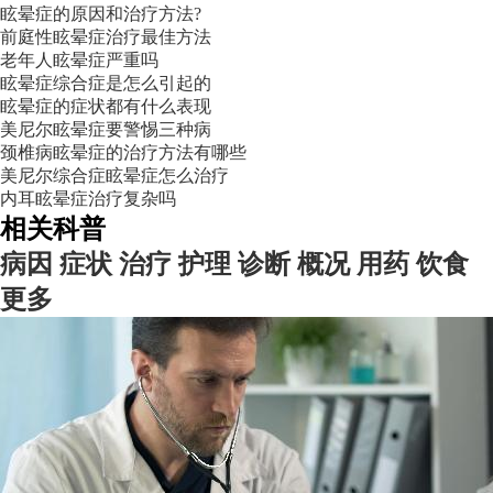
眩晕症的原因和治疗方法?
前庭性眩晕症治疗最佳方法
老年人眩晕症严重吗
眩晕症综合症是怎么引起的
眩晕症的症状都有什么表现
美尼尔眩晕症要警惕三种病
颈椎病眩晕症的治疗方法有哪些
美尼尔综合症眩晕症怎么治疗
内耳眩晕症治疗复杂吗
相关科普
病因
症状
治疗
护理
诊断
概况
用药
饮食
更多