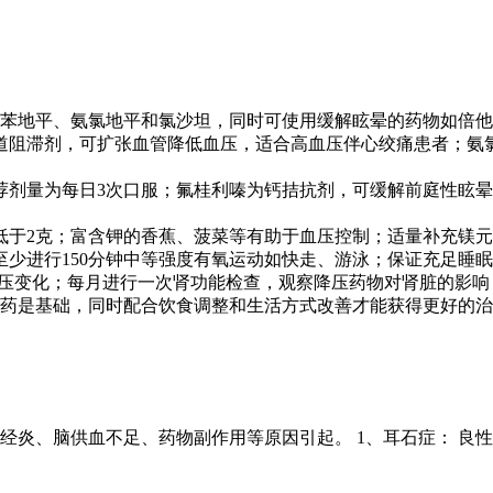
苯地平、氨氯地平和氯沙坦，同时可使用缓解眩晕的药物如倍他
道阻滞剂，可扩张血管降低血压，适合高血压伴心绞痛患者；氨氯
荐剂量为每日3次口服；氟桂利嗪为钙拮抗剂，可缓解前庭性眩
低于2克；富含钾的香蕉、菠菜等有助于血压控制；适量补充镁
少进行150分钟中等强度有氧运动如快走、游泳；保证充足睡眠
录血压变化；每月进行一次肾功能检查，观察降压药物对肾脏的影
药是基础，同时配合饮食调整和生活方式改善才能获得更好的治
经炎、脑供血不足、药物副作用等原因引起。 1、耳石症： 良