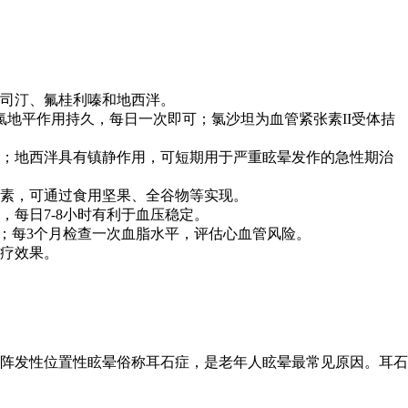
司汀、氟桂利嗪和地西泮。
地平作用持久，每日一次即可；氯沙坦为血管紧张素II受体拮
晕；地西泮具有镇静作用，可短期用于严重眩晕发作的急性期治
元素，可通过食用坚果、全谷物等实现。
，每日7-8小时有利于血压稳定。
响；每3个月检查一次血脂水平，评估心血管风险。
疗效果。
性阵发性位置性眩晕俗称耳石症，是老年人眩晕最常见原因。耳石