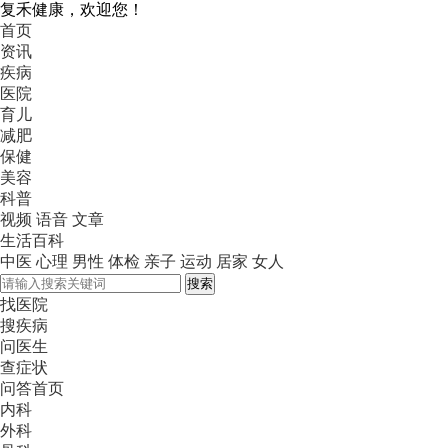
复禾健康，欢迎您！
首页
资讯
疾病
医院
育儿
减肥
保健
美容
科普
视频
语音
文章
生活百科
中医
心理
男性
体检
亲子
运动
居家
女人
搜索
找医院
搜疾病
问医生
查症状
问答首页
内科
外科