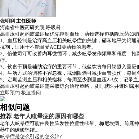
张明利
主任医师
河南省中医药研究院
呼吸科
高血压引起的眩晕症应优先控制血压，药物选择包括降压药如硝
1、血压控制是治疗高血压相关眩晕症的关键，硝苯地平为钙通
抗剂，适用于不能耐受ACEI类药物的患者。
2、倍他司汀可改善内耳微循环，减少眩晕发作频率和程度，推
疗。
3、饮食干预是辅助治疗的重要环节，低盐饮食每日钠摄入量应
4、生活方式的调整不容忽视，戒烟限酒可减少血管损伤，每周至
5、定期监测血压和相关指标，每周至少测量血压2-3次，记
高血压引起的眩晕症需采取综合治疗策略，及时就医并遵医嘱用
立即预约
极速提问
相似问题
推荐
老年人眩晕症的原因有哪些
老年人眩晕症可能由良性阵发性位置性眩晕、梅尼埃病、前庭神
器中的碳酸钙结...
眩晕症是怎么引起的怎么治?