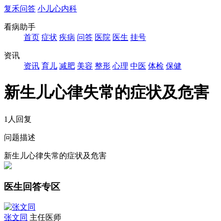
复禾问答
小儿心内科
看病助手
首页
症状
疾病
问答
医院
医生
挂号
资讯
资讯
育儿
减肥
美容
整形
心理
中医
体检
保健
新生儿心律失常的症状及危害
1人回复
问题描述
新生儿心律失常的症状及危害
医生回答专区
张文同
主任医师