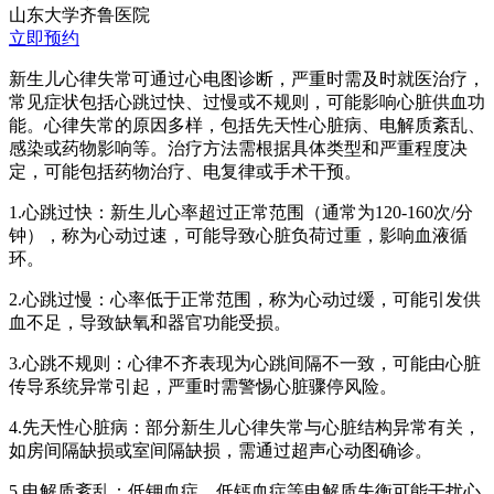
山东大学齐鲁医院
立即预约
新生儿心律失常可通过心电图诊断，严重时需及时就医治疗，
常见症状包括心跳过快、过慢或不规则，可能影响心脏供血功
能。心律失常的原因多样，包括先天性心脏病、电解质紊乱、
感染或药物影响等。治疗方法需根据具体类型和严重程度决
定，可能包括药物治疗、电复律或手术干预。
1.心跳过快：新生儿心率超过正常范围（通常为120-160次/分
钟），称为心动过速，可能导致心脏负荷过重，影响血液循
环。
2.心跳过慢：心率低于正常范围，称为心动过缓，可能引发供
血不足，导致缺氧和器官功能受损。
3.心跳不规则：心律不齐表现为心跳间隔不一致，可能由心脏
传导系统异常引起，严重时需警惕心脏骤停风险。
4.先天性心脏病：部分新生儿心律失常与心脏结构异常有关，
如房间隔缺损或室间隔缺损，需通过超声心动图确诊。
5.电解质紊乱：低钾血症、低钙血症等电解质失衡可能干扰心