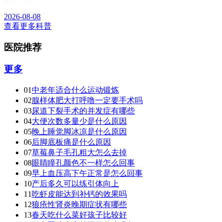
2026-08-08
查看更多科普
医院推荐
更多
01
中老年适合什么运动锻炼
02
腺样体肥大打呼噜一定要手术吗
03
尿道下裂手术的并发症有哪些
04
大便次数多量少是什么原因
05
晚上睡觉脚冰凉是什么原因
06
后脚底板痛是什么原因
07
草莓鼻子毛孔粗大怎么去掉
08
眼睛瞳孔颜色不一样怎么回事
09
早上血压高下午正常是怎么回事
10
产后多久可以练引体向上
11
吃虾皮能达到补钙的效果吗
12
狼疮性肾炎晚期症状有哪些
13
春天吃什么菜好孩子比较好