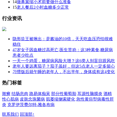
14
做鼻翼缩小术前要做什么准备
15
老人餐后2小时血糖多少正常
行业资讯
隐形盐王被揪出：是酱油的10倍，天天吃血压恐怕很难
稳住
47岁女子因血糖过高死亡,医生苦劝：这3种素食,糖尿病
患者少吃点
一天一个鸡蛋，糖尿病风险大增？这6类人别盲目跟风吃
老年人要远离茄子？茄子虽好，但这5点老人一定多留心
习惯饭后就午睡的老年人，不出半年，身体或有这4变化
热门标签
脓癣
结肠息肉
路易体痴呆
部分性葡萄胎
耳源性脑膜炎
酒精
性心肌病
皮肤念珠菌病
肌萎缩侧索硬化
急性黄疸型病毒性肝
炎
克罗伊茨费尔特-雅各布病
联系我们
回顶部↑