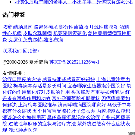
习惯饭后就午睡的老年人，不出半年，身体或有这4变化
热门标签
脓癣
结肠息肉
路易体痴呆
部分性葡萄胎
耳源性脑膜炎
酒精
性心肌病
皮肤念珠菌病
肌萎缩侧索硬化
急性黄疸型病毒性肝
炎
克罗伊茨费尔特-雅各布病
联系我们
回顶部↑
@2000-2026 复禾健康
苏ICP备2025211236号-1
友情链接：
治疗口蹄疫的方法
感冒持哪些感冒药好得快
上海儿童注意力
医院
梅毒病毒存活是多长时间
宜春哪家生殖器疱疹医院好
氧
化锌的作用氧化锌对皮肤的作用
头顶脱发严重要如何解决
红
丹参有哪些作用和功效
宫外孕葡萄胎初期症状
刀疤痒需要如
何解决
上海梅毒医院推荐
济南哮喘病医院哪家好
马钱子中毒
都有什么症状
五个月宝宝受凉拉肚子怎么办
内膜增厚盆腔积
液该怎么办如何用药
鼻炎鼻痒流鼻涕怎么治疗
广州戒网瘾医
院
过敏性荨麻疹的症状与治疗方法
紫外线过敏有什么症状表
现
湖北肿瘤医院