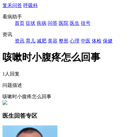
复禾问答
呼吸科
看病助手
首页
症状
疾病
问答
医院
医生
挂号
资讯
资讯
育儿
减肥
美容
整形
心理
中医
体检
保健
咳嗽时小腹疼怎么回事
1人回复
问题描述
咳嗽时小腹疼怎么回事
医生回答专区