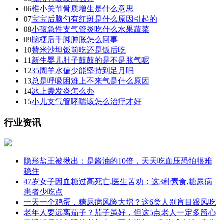
06
椎小关节骨质增生是什么意思
07
宝宝后脑勺有红斑是什么原因引起的
08
小孩急性支气管炎吃什么水果蔬菜
09
脑梗后手脚肿胀怎么回事
10
替米沙坦饭前吃还是饭后吃
11
新生婴儿肚子鼓鼓的是不是胀气呢
12
35周羊水偏少能坚持到足月吗
13
总是呼吸困难上不来气是什么原因
14
冰上囊发炎怎么办
15
小儿支气管哮喘该怎么治疗才好
行业资讯
隐形盐王被揪出：是酱油的10倍，天天吃血压恐怕很难
稳住
47岁女子因血糖过高死亡,医生苦劝：这3种素食,糖尿病
患者少吃点
一天一个鸡蛋，糖尿病风险大增？这6类人别盲目跟风吃
老年人要远离茄子？茄子虽好，但这5点老人一定多留心