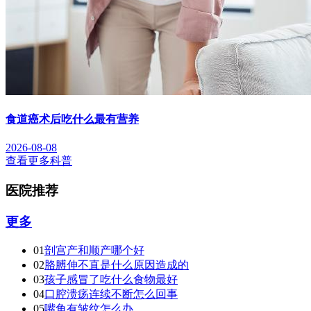
食道癌术后吃什么最有营养
2026-08-08
查看更多科普
医院推荐
更多
01
剖宫产和顺产哪个好
02
胳膊伸不直是什么原因造成的
03
孩子感冒了吃什么食物最好
04
口腔溃疡连续不断怎么回事
05
嘴角有皱纹怎么办