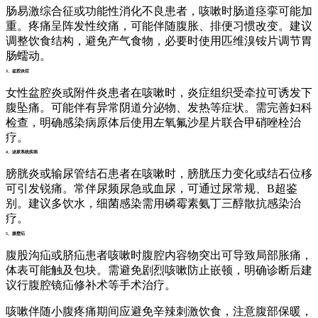
肠易激综合征或功能性消化不良患者，咳嗽时肠道痉挛可能加
重。疼痛呈阵发性绞痛，可能伴随腹胀、排便习惯改变。建议
调整饮食结构，避免产气食物，必要时使用匹维溴铵片调节胃
肠蠕动。
3、盆腔炎症
女性盆腔炎或附件炎患者在咳嗽时，炎症组织受牵拉可诱发下
腹坠痛。可能伴有异常阴道分泌物、发热等症状。需完善妇科
检查，明确感染病原体后使用左氧氟沙星片联合甲硝唑栓治
疗。
4、泌尿系统疾病
膀胱炎或输尿管结石患者在咳嗽时，膀胱压力变化或结石位移
可引发锐痛。常伴尿频尿急或血尿，可通过尿常规、B超鉴
别。建议多饮水，细菌感染需用磷霉素氨丁三醇散抗感染治
疗。
5、腹壁疝
腹股沟疝或脐疝患者咳嗽时腹腔内容物突出可导致局部胀痛，
体表可能触及包块。需避免剧烈咳嗽防止嵌顿，明确诊断后建
议行腹腔镜疝修补术等手术治疗。
咳嗽伴随小腹疼痛期间应避免辛辣刺激饮食，注意腹部保暖，