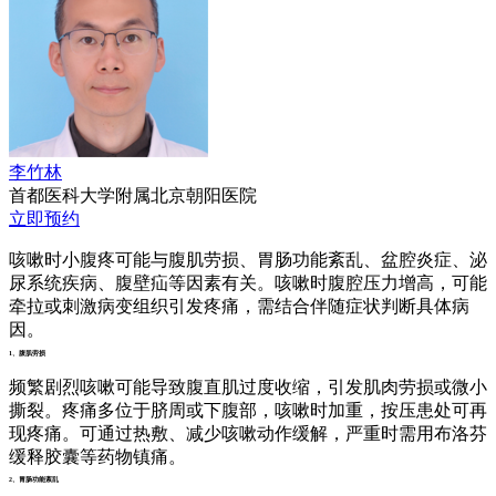
李竹林
首都医科大学附属北京朝阳医院
立即预约
咳嗽时小腹疼可能与腹肌劳损、胃肠功能紊乱、盆腔炎症、泌
尿系统疾病、腹壁疝等因素有关。咳嗽时腹腔压力增高，可能
牵拉或刺激病变组织引发疼痛，需结合伴随症状判断具体病
因。
1、腹肌劳损
频繁剧烈咳嗽可能导致腹直肌过度收缩，引发肌肉劳损或微小
撕裂。疼痛多位于脐周或下腹部，咳嗽时加重，按压患处可再
现疼痛。可通过热敷、减少咳嗽动作缓解，严重时需用布洛芬
缓释胶囊等药物镇痛。
2、胃肠功能紊乱