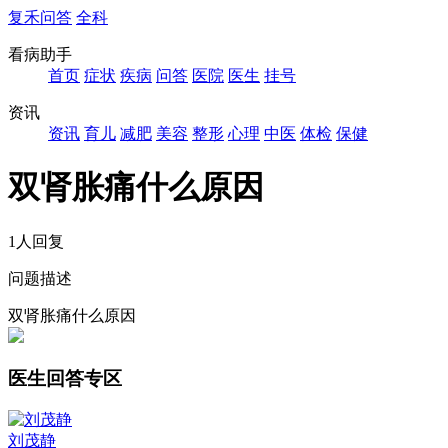
复禾问答
全科
看病助手
首页
症状
疾病
问答
医院
医生
挂号
资讯
资讯
育儿
减肥
美容
整形
心理
中医
体检
保健
双肾胀痛什么原因
1人回复
问题描述
双肾胀痛什么原因
医生回答专区
刘茂静