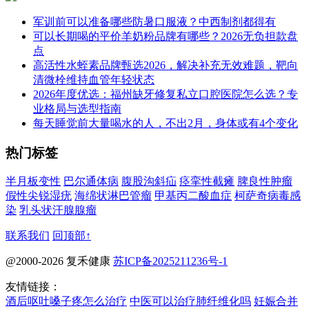
军训前可以准备哪些防暑口服液？中西制剂都得有
可以长期喝的平价羊奶粉品牌有哪些？2026无负担款盘
点
高活性水蛭素品牌甄选2026，解决补充无效难题，靶向
清微栓维持血管年轻状态
2026年度优选：福州缺牙修复私立口腔医院怎么选？专
业格局与选型指南
每天睡觉前大量喝水的人，不出2月，身体或有4个变化
热门标签
半月板变性
巴尔通体病
腹股沟斜疝
痉挛性截瘫
脾良性肿瘤
假性尖锐湿疣
海绵状淋巴管瘤
甲基丙二酸血症
柯萨奇病毒感
染
乳头状汗腺腺瘤
联系我们
回顶部↑
@2000-2026 复禾健康
苏ICP备2025211236号-1
友情链接：
酒后呕吐嗓子疼怎么治疗
中医可以治疗肺纤维化吗
妊娠合并