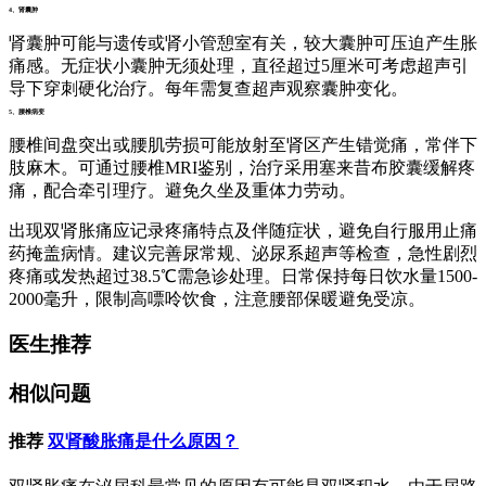
4、肾囊肿
肾囊肿可能与遗传或肾小管憩室有关，较大囊肿可压迫产生胀
痛感。无症状小囊肿无须处理，直径超过5厘米可考虑超声引
导下穿刺硬化治疗。每年需复查超声观察囊肿变化。
5、腰椎病变
腰椎间盘突出或腰肌劳损可能放射至肾区产生错觉痛，常伴下
肢麻木。可通过腰椎MRI鉴别，治疗采用塞来昔布胶囊缓解疼
痛，配合牵引理疗。避免久坐及重体力劳动。
出现双肾胀痛应记录疼痛特点及伴随症状，避免自行服用止痛
药掩盖病情。建议完善尿常规、泌尿系超声等检查，急性剧烈
疼痛或发热超过38.5℃需急诊处理。日常保持每日饮水量1500-
2000毫升，限制高嘌呤饮食，注意腰部保暖避免受凉。
医生推荐
相似问题
推荐
双肾酸胀痛是什么原因？