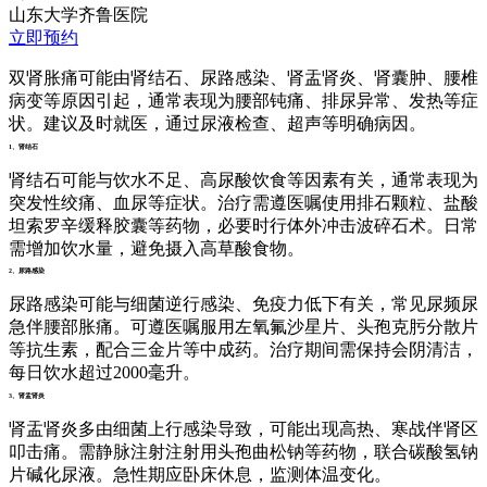
山东大学齐鲁医院
立即预约
双肾胀痛可能由肾结石、尿路感染、肾盂肾炎、肾囊肿、腰椎
病变等原因引起，通常表现为腰部钝痛、排尿异常、发热等症
状。建议及时就医，通过尿液检查、超声等明确病因。
1、肾结石
肾结石可能与饮水不足、高尿酸饮食等因素有关，通常表现为
突发性绞痛、血尿等症状。治疗需遵医嘱使用排石颗粒、盐酸
坦索罗辛缓释胶囊等药物，必要时行体外冲击波碎石术。日常
需增加饮水量，避免摄入高草酸食物。
2、尿路感染
尿路感染可能与细菌逆行感染、免疫力低下有关，常见尿频尿
急伴腰部胀痛。可遵医嘱服用左氧氟沙星片、头孢克肟分散片
等抗生素，配合三金片等中成药。治疗期间需保持会阴清洁，
每日饮水超过2000毫升。
3、肾盂肾炎
肾盂肾炎多由细菌上行感染导致，可能出现高热、寒战伴肾区
叩击痛。需静脉注射注射用头孢曲松钠等药物，联合碳酸氢钠
片碱化尿液。急性期应卧床休息，监测体温变化。