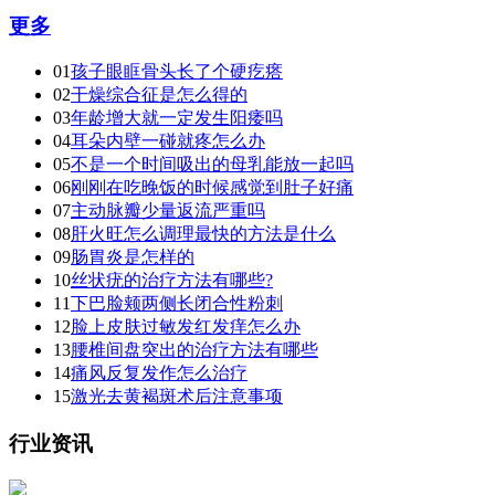
更多
01
孩子眼眶骨头长了个硬疙瘩
02
干燥综合征是怎么得的
03
年龄增大就一定发生阳痿吗
04
耳朵内壁一碰就疼怎么办
05
不是一个时间吸出的母乳能放一起吗
06
刚刚在吃晚饭的时候感觉到肚子好痛
07
主动脉瓣少量返流严重吗
08
肝火旺怎么调理最快的方法是什么
09
肠胃炎是怎样的
10
丝状疣的治疗方法有哪些?
11
下巴脸颊两侧长闭合性粉刺
12
脸上皮肤过敏发红发痒怎么办
13
腰椎间盘突出的治疗方法有哪些
14
痛风反复发作怎么治疗
15
激光去黄褐斑术后注意事项
行业资讯