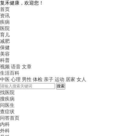
复禾健康，欢迎您！
首页
资讯
疾病
医院
育儿
减肥
保健
美容
科普
视频
语音
文章
生活百科
中医
心理
男性
体检
亲子
运动
居家
女人
搜索
找医院
搜疾病
问医生
查症状
问答首页
内科
外科