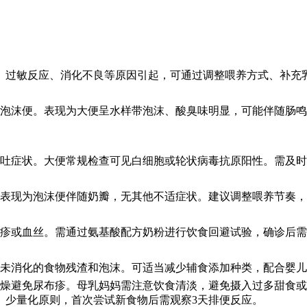
、过敏反应、消化不良等原因引起，可通过调整喂养方式、补充
泡沫便。表现为大便呈水样带泡沫、酸臭味明显，可能伴随肠鸣
呕吐症状。大便常规检查可见白细胞或轮状病毒抗原阳性。需及
表现为泡沫便伴随奶瓣，无其他不适症状。建议调整喂养节奏，每
疹或血丝。需通过氨基酸配方奶粉进行饮食回避试验，确诊后需
未消化的食物残渣和泡沫。可适当减少辅食添加种类，配合婴儿
燥避免尿布疹。母乳妈妈需注意饮食清淡，避免摄入过多甜食或
、少量化原则，首次尝试新食物后需观察3天排便反应。