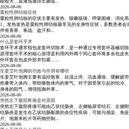
能较大，血液迅速排出肠道...
2026-08-06
粟粒性肺结核症状
粟粒性肺结核的症状主要有发热、咳嗽咳痰、呼吸困难、消化系
1、发热发热是粟粒性肺结核最常见的全身性症状，多数患者会
伴有畏寒、寒战、盗汗和...
2026-08-06
什么是套环手术
套环手术通常指包皮套环切除术，是一种通过专用套环器械切除
原理套环手术的核心原理是利用内外两个同心套环将多余包皮夹
外环套在包皮外部并扣紧，...
2026-08-06
生姜艾叶泡脚的功效与作用有哪些
生姜艾叶泡脚主要有温经散寒、祛湿止痒、活血通络、缓解疲劳
热量带入体内，帮助驱散体内的寒气。对于因受寒引起的怕冷、
身体的阳气，增强抵御外寒...
2026-08-06
突然左下腹部疼痛是何原因
突然左下腹部疼痛可能由乙状结肠炎、左侧输尿管结石、左侧附
结肠炎是发生在乙状结肠黏膜的炎症性疾病，可能与感染、免疫
片、地塞米松片等药物控制...
2026-08-06