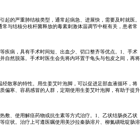
引起的严重肺结核类型，通常起病急、进展快，需要及时就医。
通常与结核分枝杆菌释放的毒素刺激体温调节中枢有关，患者常
等疾病，具有手术时间短、出血少、切口整齐等优点。1、手术
并自然脱落。手术时医生会先将内环置于龟头与包皮之间，再将
温经散寒的特性。用生姜艾叶泡脚，可以促进足部血液循环，将
质偏寒、容易感冒的人群，定期使用生姜艾叶泡脚，有助于提升
热敷、使用解痉药物或抗生素等方式治疗。1、乙状结肠炎乙状
等症状。治疗上可遵医嘱使用美沙拉秦肠溶片、柳氮磺吡啶肠溶