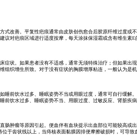
方式改善。平复性疤痕通常由皮肤创伤愈合后胶原纤维过度或不
建议对疤痕区域进行适度按摩，每天涂抹保湿霜或含有维生素E
床症状。如果患者没有不适感，通常无须特殊治疗；但如果出现
维组织增生所致。对于没有症状的胸膜增厚粘连，一般认为是机
如睡前饮水过多、睡眠姿势不当或用眼过度，通常可自行缓解。
睡前饮水过多、睡眠姿势不当、用眼过度、过敏反应、肾脏疾病
直肠肿瘤等原因引起。便血伴有血块提示出血部位可能较高或出
痔位于齿状线以上，当痔核表面黏膜因排便摩擦破损时，可导致