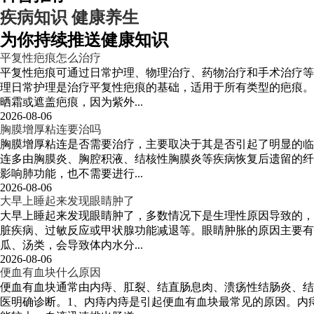
疾病知识
健康养生
为你持续推送健康知识
平复性疤痕怎么治疗
平复性疤痕可通过日常护理、物理治疗、药物治疗和手术治疗等
理日常护理是治疗平复性疤痕的基础，适用于所有类型的疤痕。
晒霜或遮盖疤痕，因为紫外...
2026-08-06
胸膜增厚粘连要治吗
胸膜增厚粘连是否需要治疗，主要取决于其是否引起了明显的临
连多由胸膜炎、胸腔积液、结核性胸膜炎等疾病恢复后遗留的纤
影响肺功能，也不需要进行...
2026-08-06
大早上睡起来发现眼睛肿了
大早上睡起来发现眼睛肿了，多数情况下是生理性原因导致的，
脏疾病、过敏反应或甲状腺功能减退等。眼睛肿胀的原因主要有
瓜、汤类，会导致体内水分...
2026-08-06
便血有血块什么原因
便血有血块通常由内痔、肛裂、结直肠息肉、溃疡性结肠炎、结
医明确诊断。1、内痔内痔是引起便血有血块最常见的原因。内