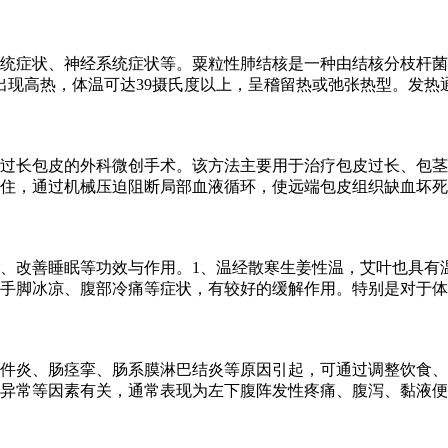
统症状、神经系统症状等。粟粒性肺结核是一种由结核分枝杆菌
出现高热，体温可达39摄氏度以上，呈稽留热或弛张热型。发热
过长包皮的外科微创手术。该方法主要用于治疗包皮过长、包茎
住，通过机械压迫阻断局部血液循环，使远端包皮组织缺血坏死
、改善睡眠等功效与作用。1、温经散寒生姜性温，艾叶也具有
手脚冰凉、腹部冷痛等症状，有较好的缓解作用。特别是对于体
件炎、肠痉挛、肠系膜淋巴结炎等原因引起，可通过调整饮食、
异常等因素有关，通常表现为左下腹阵发性疼痛、腹泻、黏液便