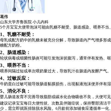
葛伟
山东大学齐鲁医院
小儿内科
5个月宝宝大便带泡沫可能由乳糖不耐受、肠道感染、喂养不当
1、乳糖不耐受：
母乳或配方奶中的乳糖未被充分分解，导致肠道内产气增多形成
糖配方奶粉。
2、肠道感染：
轮状病毒或细菌性肠炎可能引发泡沫状腹泻，通常伴有发热、
3、喂养不当：
喂养间隔过短或单次喂奶量过大，导致乳汁在肠道内发酵产气。
4、过敏反应：
牛奶蛋白过敏可能导致肠道黏膜损伤，出现黏液泡沫便并伴有湿
5、消化不良：
婴儿肠道发育不完善导致脂肪或碳水化合物吸收不良，大便可见
建议记录宝宝每日大便性状、次数及伴随症状，保持臀部清洁干
少，需立即就医排除脱水风险。6月龄前添加辅食应遵循单一化