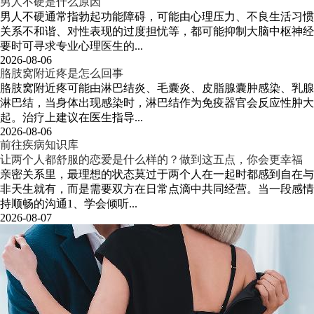
男人不硬是什么原因
男人不硬通常指勃起功能障碍，可能由心理压力、不良生活习惯
关系不和谐、对性表现的过度担忧等，都可能抑制大脑中枢神经
要时可寻求专业心理医生的...
2026-08-06
胳肢窝附近疼是怎么回事
胳肢窝附近疼可能由淋巴结炎、毛囊炎、皮脂腺囊肿感染、乳腺
淋巴结，当身体出现感染时，淋巴结作为免疫器官会反应性肿大
起。治疗上建议在医生指导...
2026-08-06
前往疾病知识库
让两个人都舒服的恋爱是什么样的？做到这五点，你会更幸福
亲密关系里，最理想的状态莫过于两个人在一起时都感到自在与
非天生就有，而是需要双方在日常点滴中共同经营。当一段感情
持顺畅的沟通1、学会倾听...
2026-08-07