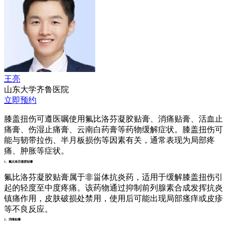
王亮
山东大学齐鲁医院
立即预约
膝盖扭伤可遵医嘱使用氟比洛芬凝胶贴膏、消痛贴膏、活血止
痛膏、伤湿止痛膏、云南白药膏等药物缓解症状。膝盖扭伤可
能与韧带拉伤、半月板损伤等因素有关，通常表现为局部疼
痛、肿胀等症状。
1、氟比洛芬凝胶贴膏
氟比洛芬凝胶贴膏属于非甾体抗炎药，适用于缓解膝盖扭伤引
起的轻度至中度疼痛。该药物通过抑制前列腺素合成发挥抗炎
镇痛作用，皮肤破损处禁用，使用后可能出现局部瘙痒或皮疹
等不良反应。
2、消痛贴膏