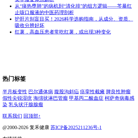
从“痰热壅肺”的病机到“清化排”的组方逻辑——芩暴红
止咳口服液的中医药理剖析
护肝片别盲目买！2026科学选购指南，从成分、资质、
吸收分辨好坏
红薯，高血压患者常吃红薯，或出现3种变化
热门标签
半月板变性
巴尔通体病
腹股沟斜疝
痉挛性截瘫
脾良性肿瘤
假性尖锐湿疣
海绵状淋巴管瘤
甲基丙二酸血症
柯萨奇病毒感
染
乳头状汗腺腺瘤
联系我们
回顶部↑
@2000-2026 复禾健康
苏ICP备2025211236号-1