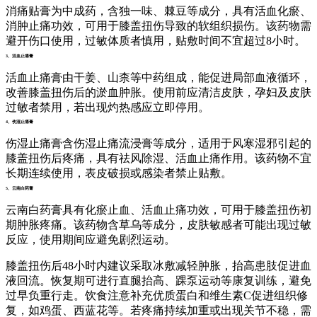
消痛贴膏为中成药，含独一味、棘豆等成分，具有活血化瘀、
消肿止痛功效，可用于膝盖扭伤导致的软组织损伤。该药物需
避开伤口使用，过敏体质者慎用，贴敷时间不宜超过8小时。
3、活血止痛膏
活血止痛膏由干姜、山柰等中药组成，能促进局部血液循环，
改善膝盖扭伤后的淤血肿胀。使用前应清洁皮肤，孕妇及皮肤
过敏者禁用，若出现灼热感应立即停用。
4、伤湿止痛膏
伤湿止痛膏含伤湿止痛流浸膏等成分，适用于风寒湿邪引起的
膝盖扭伤后疼痛，具有祛风除湿、活血止痛作用。该药物不宜
长期连续使用，表皮破损或感染者禁止贴敷。
5、云南白药膏
云南白药膏具有化瘀止血、活血止痛功效，可用于膝盖扭伤初
期肿胀疼痛。该药物含草乌等成分，皮肤敏感者可能出现过敏
反应，使用期间应避免剧烈运动。
膝盖扭伤后48小时内建议采取冰敷减轻肿胀，抬高患肢促进血
液回流。恢复期可进行直腿抬高、踝泵运动等康复训练，避免
过早负重行走。饮食注意补充优质蛋白和维生素C促进组织修
复，如鸡蛋、西蓝花等。若疼痛持续加重或出现关节不稳，需