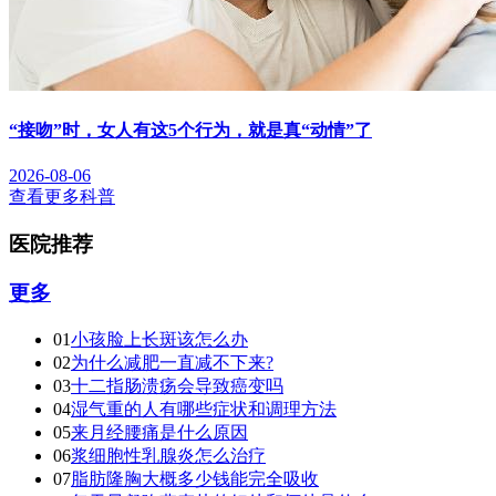
“接吻”时，女人有这5个行为，就是真“动情”了
2026-08-06
查看更多科普
医院推荐
更多
01
小孩脸上长斑该怎么办
02
为什么减肥一直减不下来?
03
十二指肠溃疡会导致癌变吗
04
湿气重的人有哪些症状和调理方法
05
来月经腰痛是什么原因
06
浆细胞性乳腺炎怎么治疗
07
脂肪隆胸大概多少钱能完全吸收