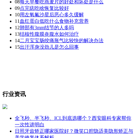
08
每天早餐吃燕麦片的好处和坏处是什么
09
点完痣吃啥恢复比较好
10
用左氧氟沙星后恶心多久缓解
11
血红蛋白低吃什么食物补充营养
12
肺部有3mm结节的人多吗
13
结核性腹膜炎腹水如何治疗
14
二月宝宝肠绞痛胀气比较快的解决办法
15
出汗浑身没劲儿是怎么回事
行业资讯
全飞秒、半飞秒、ICL到底选哪个？西安眼科专家帮你
一次性讲明白
日照牙齿矫正哪家医院好？微笑口腔隐适美隐形矫正与
美学修复体系解析