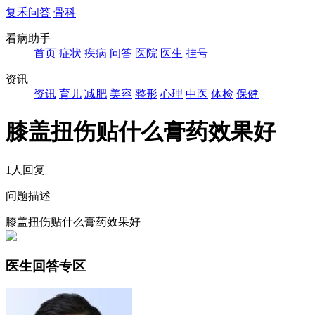
复禾问答
骨科
看病助手
首页
症状
疾病
问答
医院
医生
挂号
资讯
资讯
育儿
减肥
美容
整形
心理
中医
体检
保健
膝盖扭伤贴什么膏药效果好
1人回复
问题描述
膝盖扭伤贴什么膏药效果好
医生回答专区