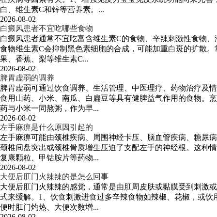
白、维生素C和锌等营养素。...
2026-08-02
白癜风患者不宜吃哪些食物
白癜风患者通常不宜吃富含维生素C的食物、辛辣刺激性食物、
食物维生素C会抑制黑色素细胞的合成，可能加重白斑的扩散。
果、香蕉、梨等维生素C...
2026-08-02
脾胃虚弱的调养
脾胃虚弱可通过饮食调养、生活管理、中医理疗、药物治疗及情
食用山药、小米、南瓜、白扁豆等具有健脾益气作用的食物。烹
药与小米一同熬粥，作为早...
2026-08-02
左手麻痹是什么原因引起的
左手麻痹可能由颈椎疾病、周围神经卡压、脑血管疾病、糖尿病
颈椎间盘突出或颈椎骨质增生压迫了支配左手的神经根。这种情
复康颗粒、甲钴胺片等药物...
2026-08-02
大便后肛门火辣辣的是怎么回事
大便后肛门火辣辣的感觉，通常是由肛周皮肤或黏膜受到刺激或
式来缓解。1、饮食刺激进食过多辛辣食物如辣椒、花椒，或饮
便时肛门灼热、大便次数增...
2026-08-02