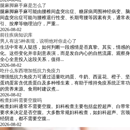
腿麻脚麻手麻是怎么了
腿麻脚麻手麻可能由腰椎间盘突出症、糖尿病周围神经病变、脑
间盘突出症可能与腰椎退行性变、长期弯腰等因素有关，通常表
引、按摩等物理治疗，严重...
2026-08-02
前往疾病知识库
男人有这5种表现，说明他对你走心了
生活中常有人疑惑，如何判断一段感情是否真挚。其实，情感
化。这些变化并非刻意表演，而是发自内心的自然流露。观察身
全心全意投入这段关系，值得...
2026-08-02
吃什么东西增加抵抗力免疫力
增强抵抗力免疫力可通过适量吃鸡蛋、牛奶、西蓝花、橙子、坚
蛋鸡蛋富含优质蛋白及多种维生素，有助于维持免疫系统正常功
的营养来源。食用时建议煮...
2026-08-02
检查妇科需要空腹吗
检查妇科通常不需要空腹。妇科检查主要包括盆腔超声、白带常
要求来决定是否空腹。大多数常规妇科检查，如妇科超声、宫颈
经阴道，都不需要空腹...
2026-08-02