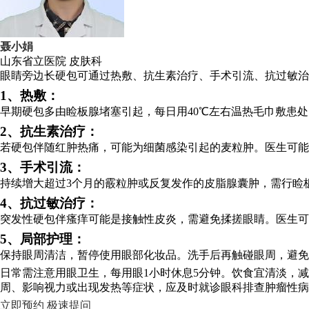
聂小娟
山东省立医院
皮肤科
眼睛旁边长硬包可通过热敷、抗生素治疗、手术引流、抗过敏治
1、热敷：
早期硬包多由睑板腺堵塞引起，每日用40℃左右温热毛巾敷患处
2、抗生素治疗：
若硬包伴随红肿热痛，可能为细菌感染引起的麦粒肿。医生可能
3、手术引流：
持续增大超过3个月的霰粒肿或反复发作的皮脂腺囊肿，需行睑
4、抗过敏治疗：
突发性硬包伴瘙痒可能是接触性皮炎，需避免揉搓眼睛。医生可
5、局部护理：
保持眼周清洁，暂停使用眼部化妆品。洗手后再触碰眼周，避免
日常需注意用眼卫生，每用眼1小时休息5分钟。饮食宜清淡，
周、影响视力或出现发热等症状，应及时就诊眼科排查肿瘤性
立即预约
极速提问