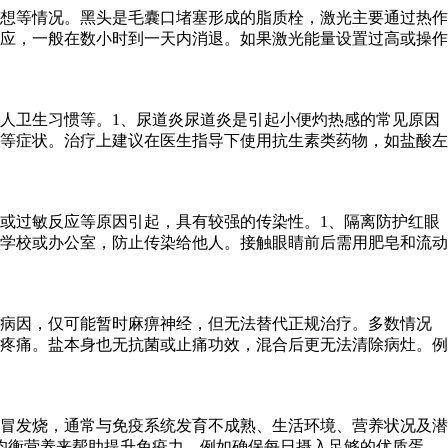
想等情况。黑头是毛囊口堵塞形成的脂质栓，激光主要通过热作
应，一般在数小时到一天内消退。如果激光能量设置过高或操作
人卫生习惯等。1、尿道炎尿道炎是引起小便灼热感的常见原因
等症状。治疗上建议在医生指导下使用抗生素类药物，如盐酸左
或过敏反应等原因引起，具有较强的传染性。1、隔离防护红眼
学校或办公室，防止传染给他人。接触眼睛前后需用肥皂和流动
除病因，仅可能暂时麻痹神经，但无法替代正规治疗。多数情况
疼痛。盐本身也无抗菌或止痛功效，混合后更无法清除病灶。例
冒发烧，通常与免疫系统发育不成熟、生活环境、营养状况及潜
均衡营养来帮助提升免疫力，例如确保每日摄入足够的优质蛋