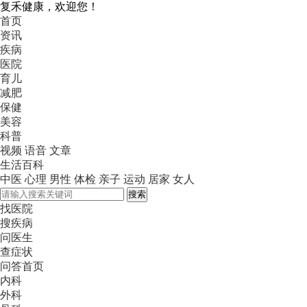
复禾健康，欢迎您！
首页
资讯
疾病
医院
育儿
减肥
保健
美容
科普
视频
语音
文章
生活百科
中医
心理
男性
体检
亲子
运动
居家
女人
搜索
找医院
搜疾病
问医生
查症状
问答首页
内科
外科