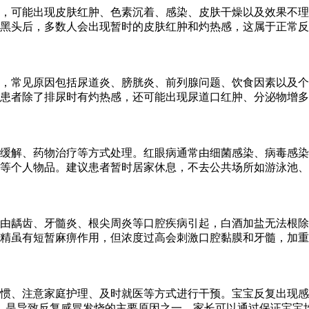
，可能出现皮肤红肿、色素沉着、感染、皮肤干燥以及效果不理
黑头后，多数人会出现暂时的皮肤红肿和灼热感，这属于正常反
，常见原因包括尿道炎、膀胱炎、前列腺问题、饮食因素以及个
患者除了排尿时有灼热感，还可能出现尿道口红肿、分泌物增多
缓解、药物治疗等方式处理。红眼病通常由细菌感染、病毒感染
等个人物品。建议患者暂时居家休息，不去公共场所如游泳池、
多由龋齿、牙髓炎、根尖周炎等口腔疾病引起，白酒加盐无法根
精虽有短暂麻痹作用，但浓度过高会刺激口腔黏膜和牙髓，加重
惯、注意家庭护理、及时就医等方式进行干预。宝宝反复出现感
，是导致反复感冒发烧的主要原因之一。家长可以通过保证宝宝