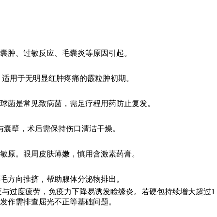
囊肿、过敏反应、毛囊炎等原因引起。
退，适用于无明显红肿疼痛的霰粒肿初期。
球菌是常见致病菌，需足疗程用药防止复发。
与囊壁，术后需保持伤口清洁干燥。
敏原。眼周皮肤薄嫩，慎用含激素药膏。
毛方向推挤，帮助腺体分泌物排出。
夜与过度疲劳，免疫力下降易诱发睑缘炎。若硬包持续增大超过1
复发作需排查屈光不正等基础问题。