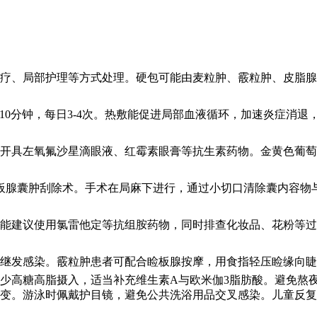
疗、局部护理等方式处理。硬包可能由麦粒肿、霰粒肿、皮脂腺
10分钟，每日3-4次。热敷能促进局部血液循环，加速炎症消
开具左氧氟沙星滴眼液、红霉素眼膏等抗生素药物。金黄色葡萄
板腺囊肿刮除术。手术在局麻下进行，通过小切口清除囊内容物
能建议使用氯雷他定等抗组胺药物，同时排查化妆品、花粉等过
继发感染。霰粒肿患者可配合睑板腺按摩，用食指轻压睑缘向睫
减少高糖高脂摄入，适当补充维生素A与欧米伽3脂肪酸。避免熬
病变。游泳时佩戴护目镜，避免公共洗浴用品交叉感染。儿童反