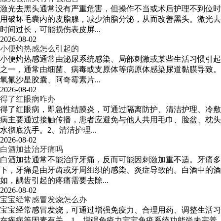
激光去黑头通常没有严重危害，但操作不当或术后护理不到位时
用破坏毛囊内的皮脂腺，减少油脂分泌，从而改善黑头。激光去
时间过长，可能损伤表皮屏...
2026-08-02
小便灼热感怎么引起的
小便灼热感通常由泌尿系统感染、局部刺激或某些生活习惯引起
之一，通常由细菌、病毒或支原体等病原体感染尿道黏膜导致。
氧氟沙星胶囊、阿奇霉素片...
2026-08-02
得了红眼病咋办
得了红眼病，即急性结膜炎，可通过隔离防护、清洁护理、冷敷
病主要通过接触传播，患者应避免与他人共用毛巾、脸盆、枕头
水彻底洗手。2、清洁护理...
2026-08-02
白酒加盐治牙痛吗
白酒加盐通常不能治疗牙痛，反而可能因刺激加重不适。牙痛
下，牙痛是由牙齿或牙周组织的感染、炎症导致的。白酒中的酒
如，龋齿引起的疼痛需要去除...
2026-08-02
宝宝经常感冒发烧怎么办
宝宝经常感冒发烧，可通过增强免疫力、合理用药、调整生活习
在疾病等因素有关。1、增强免疫力宝宝免疫系统功能尚未完善