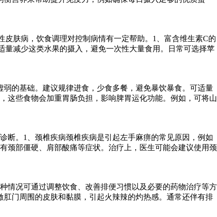
性皮肤病，饮食调理对控制病情有一定帮助。1、富含维生素C的
适量减少这类水果的摄入，避免一次性大量食用。日常可选择苹
虚弱的基础。建议规律进食，少食多餐，避免暴饮暴食。可适量
，这些食物会加重胃肠负担，影响脾胃运化功能。例如，可将山
诊断。1、颈椎疾病颈椎疾病是引起左手麻痹的常见原因，例如
有颈部僵硬、肩部酸痛等症状。治疗上，医生可能会建议使用颈
种情况可通过调整饮食、改善排便习惯以及必要的药物治疗等方
激肛门周围的皮肤和黏膜，引起火辣辣的灼热感。通常还伴有排