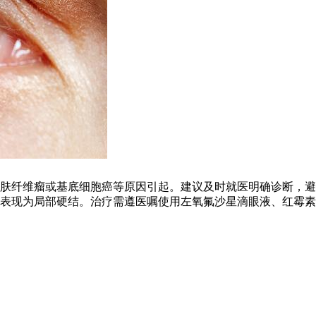
肤纤维瘤或基底细胞癌等原因引起。建议及时就医明确诊断，避
表现为局部硬结。治疗需遵医嘱使用左氧氟沙星滴眼液、红霉素