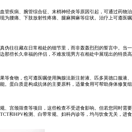
血管疾病、腕管综合征、末梢神经炎等原因引起，可通过药物治
现为腰痛、下肢放射性疼痛、腿麻脚麻等症状。治疗上可遵医嘱
的真伪往往藏在日常相处的细节里，而非轰轰烈烈的誓言中。当
边那些长久幸福的伴侣，不难发现男方在相处中展现出的特质高
果等食物，也可遵医嘱使用胸腺法新注射液、匹多莫德口服液、
能。蛋白质是构成抗体的主要原料，适量食用可帮助身体修复组
规、宫颈筛查等项目，这些检查不受进食影响。但若您同时需要
TCT和HPV检测、白带常规、妇科内诊等，均与饮食无关，进