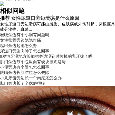
相似问题
推荐
女性尿道口旁边溃疡是什么原因
女性尿道口旁边溃疡可能由感染、皮肤病或外伤引起，需根据具
或分泌物。真菌...
喉咙旁边有个小洞有问题吗
女性盆骨旁边隐隐作痛
嘴巴旁边起泡怎么办
尿道口旁边肉肿了怎么回事
8岁恒牙没地方长能把旁边没到时候掉的乳牙拔了吗
肛门旁边鼓个包里面有硬块很疼是痔
小便旁边有个硬包怎么回事
眼睛旁边长脂肪粒怎么去除
小儿牙齿旁边长一个肉疙瘩怎么办
肛门旁边长了个疙瘩很痒